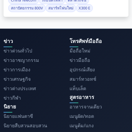
China Telecom
รถยนต์ไฟฟ้า
ตลาดรถจีน
สถาปัตยกรรม 800V
สมาร์ทโฟนใหม่
X300 E
ข่าว
โทรศัพท์มือถือ
ข่าวด่วนทั่วไป
มือถือใหม่
ข่าวอาชญากรรม
ข่าวมือถือ
ข่าวการเมือง
อุปกรณ์เสียง
ข่าวเศรษฐกิจ
สมาร์ทวอทช์
ข่าวต่างประเทศ
แท็บเล็ต
สูตรอาหาร
ข่าวกีฬา
นิยาย
อาหารจานเดียว
นิยายแฟนตาซี
เมนูผัด/ทอด
นิยายสืบสวนสอบสวน
เมนูต้ม/แกง