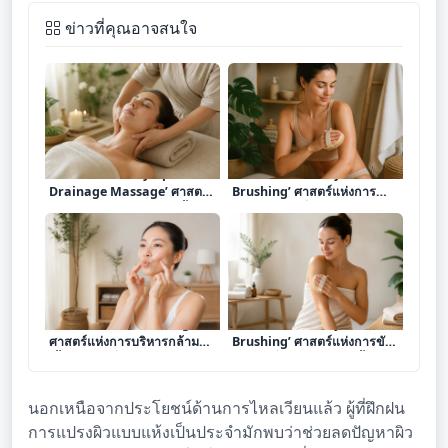
ข่าวที่คุณอาจสนใจ
เจาะลึก ‘การทำ Lymphatic
เจาะลึก ‘การทำ Dry
Drainage Massage’ ศาสตร์
Brushing’ ศาสตร์แห่งการ
แห่งการนวดกระตุ้นต่อมน้ำ
แปรงผิวแห้งเพื่อกระตุ้นระบบ
เหลืองเพื่อขจัดสารพิษและฟื้นฟู
ไหลเวียนและฟื้นฟูผิวพรรณ
ระบบภูมิคุ้มกัน
เจาะลึก ‘การทำ Face Yoga’
เจาะลึก ‘การทำ Dry
ศาสตร์แห่งการบริหารกล้าม
Brushing’ ศาสตร์แห่งการขัด
เนื้อใบหน้าเพื่อชะลอวัยและคืน
ผิวแห้งเพื่อกระตุ้นระบบน้ำ
ความกระชับให้ผิวพรรณ
เหลืองและคืนความสดใสให้ผิว
พรรณ
นอกเหนือจากประโยชน์ด้านการไหลเวียนแล้ว ผู้ที่ฝึกฝน
การแปรงผิวแบบแห้งเป็นประจำมักพบว่าช่วยลดปัญหาผิว