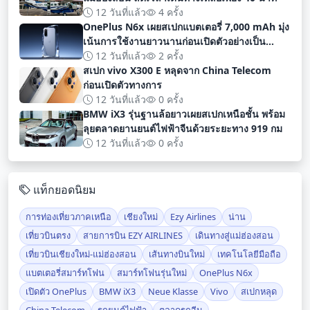
12 วันที่แล้ว
4 ครั้ง
OnePlus N6x เผยสเปกแบตเตอรี่ 7,000 mAh มุ่ง
เน้นการใช้งานยาวนานก่อนเปิดตัวอย่างเป็น
ทางการ
12 วันที่แล้ว
2 ครั้ง
สเปก vivo X300 E หลุดจาก China Telecom
ก่อนเปิดตัวทางการ
12 วันที่แล้ว
0 ครั้ง
BMW iX3 รุ่นฐานล้อยาวเผยสเปกเหนือชั้น พร้อม
ลุยตลาดยานยนต์ไฟฟ้าจีนด้วยระยะทาง 919 กม
12 วันที่แล้ว
0 ครั้ง
แท็กยอดนิยม
การท่องเที่ยวภาคเหนือ
เชียงใหม่
Ezy Airlines
น่าน
เที่ยวบินตรง
สายการบิน EZY AIRLINES
เดินทางสู่แม่ฮ่องสอน
เที่ยวบินเชียงใหม่-แม่ฮ่องสอน
เส้นทางบินใหม่
เทคโนโลยีมือถือ
แบตเตอรี่สมาร์ทโฟน
สมาร์ทโฟนรุ่นใหม่
OnePlus N6x
เปิดตัว OnePlus
BMW iX3
Neue Klasse
Vivo
สเปกหลุด