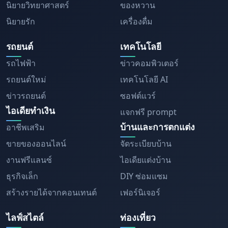
นิยายวิทยาศาสตร์
ของหวาน
นิยายรัก
เครื่องดื่ม
รถยนต์
เทคโนโลยี
รถไฟฟ้า
ข่าวคอมพิวเตอร์
รถยนต์ใหม่
เทคโนโลยี AI
ข่าวรถยนต์
ซอฟต์แวร์
ไอเดียทำเงิน
แจกฟรี prompt
บ้านและการตกแต่ง
อาชีพเสริม
ขายของออนไลน์
จัดระเบียบบ้าน
งานฟรีแลนซ์
ไอเดียแต่งบ้าน
ธุรกิจเล็ก
DIY ซ่อมแซม
สร้างรายได้จากคอนเทนต์
เฟอร์นิเจอร์
ไลฟ์สไตล์
ท่องเที่ยว