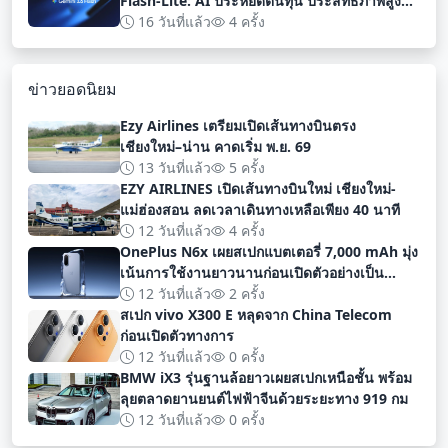
Flash-Lite: AI ประหยัดต้นทุน ประสิทธิภาพสูง
สำหรับนักพัฒนา
16 วันที่แล้ว
4 ครั้ง
ข่าวยอดนิยม
Ezy Airlines เตรียมเปิดเส้นทางบินตรง
เชียงใหม่–น่าน คาดเริ่ม พ.ย. 69
13 วันที่แล้ว
5 ครั้ง
EZY AIRLINES เปิดเส้นทางบินใหม่ เชียงใหม่-
แม่ฮ่องสอน ลดเวลาเดินทางเหลือเพียง 40 นาที
12 วันที่แล้ว
4 ครั้ง
OnePlus N6x เผยสเปกแบตเตอรี่ 7,000 mAh มุ่ง
เน้นการใช้งานยาวนานก่อนเปิดตัวอย่างเป็น
ทางการ
12 วันที่แล้ว
2 ครั้ง
สเปก vivo X300 E หลุดจาก China Telecom
ก่อนเปิดตัวทางการ
12 วันที่แล้ว
0 ครั้ง
BMW iX3 รุ่นฐานล้อยาวเผยสเปกเหนือชั้น พร้อม
ลุยตลาดยานยนต์ไฟฟ้าจีนด้วยระยะทาง 919 กม
12 วันที่แล้ว
0 ครั้ง