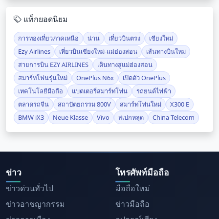
แท็กยอดนิยม
การท่องเที่ยวภาคเหนือ
น่าน
เที่ยวบินตรง
เชียงใหม่
Ezy Airlines
เที่ยวบินเชียงใหม่-แม่ฮ่องสอน
เส้นทางบินใหม่
สายการบิน EZY AIRLINES
เดินทางสู่แม่ฮ่องสอน
สมาร์ทโฟนรุ่นใหม่
OnePlus N6x
เปิดตัว OnePlus
เทคโนโลยีมือถือ
แบตเตอรี่สมาร์ทโฟน
รถยนต์ไฟฟ้า
ตลาดรถจีน
สถาปัตยกรรม 800V
สมาร์ทโฟนใหม่
X300 E
BMW iX3
Neue Klasse
Vivo
สเปกหลุด
China Telecom
ข่าว
โทรศัพท์มือถือ
ข่าวด่วนทั่วไป
มือถือใหม่
ข่าวอาชญากรรม
ข่าวมือถือ