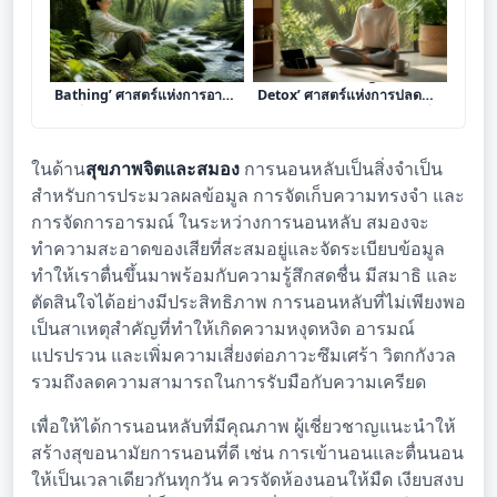
เจาะลึก ‘การทำ Forest
เจาะลึก ‘การทำ Digital
Bathing’ ศาสตร์แห่งการอาบ
Detox’ ศาสตร์แห่งการปลด
ป่าเพื่อบำบัดความเครียดและ
ล็อกพันธนาการจากหน้าจอเพื่อ
ฟื้นฟูสุขภาพจิต
ฟื้นฟูสมรรถภาพทางจิตใจ
ในด้าน
สุขภาพจิตและสมอง
การนอนหลับเป็นสิ่งจำเป็น
สำหรับการประมวลผลข้อมูล การจัดเก็บความทรงจำ และ
การจัดการอารมณ์ ในระหว่างการนอนหลับ สมองจะ
ทำความสะอาดของเสียที่สะสมอยู่และจัดระเบียบข้อมูล
ทำให้เราตื่นขึ้นมาพร้อมกับความรู้สึกสดชื่น มีสมาธิ และ
ตัดสินใจได้อย่างมีประสิทธิภาพ การนอนหลับที่ไม่เพียงพอ
เป็นสาเหตุสำคัญที่ทำให้เกิดความหงุดหงิด อารมณ์
แปรปรวน และเพิ่มความเสี่ยงต่อภาวะซึมเศร้า วิตกกังวล
รวมถึงลดความสามารถในการรับมือกับความเครียด
เพื่อให้ได้การนอนหลับที่มีคุณภาพ ผู้เชี่ยวชาญแนะนำให้
สร้างสุขอนามัยการนอนที่ดี เช่น การเข้านอนและตื่นนอน
ให้เป็นเวลาเดียวกันทุกวัน ควรจัดห้องนอนให้มืด เงียบสงบ