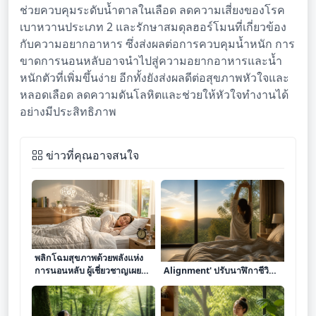
ช่วยควบคุมระดับน้ำตาลในเลือด ลดความเสี่ยงของโรค
เบาหวานประเภท 2 และรักษาสมดุลฮอร์โมนที่เกี่ยวข้อง
กับความอยากอาหาร ซึ่งส่งผลต่อการควบคุมน้ำหนัก การ
ขาดการนอนหลับอาจนำไปสู่ความอยากอาหารและน้ำ
หนักตัวที่เพิ่มขึ้นง่าย อีกทั้งยังส่งผลดีต่อสุขภาพหัวใจและ
หลอดเลือด ลดความดันโลหิตและช่วยให้หัวใจทำงานได้
อย่างมีประสิทธิภาพ
ข่าวที่คุณอาจสนใจ
พลิกโฉมสุขภาพด้วยพลังแห่ง
เจาะลึก 'การทำ Circadian
การนอนหลับ ผู้เชี่ยวชาญเผย
Alignment' ปรับนาฬิกาชีวิต
เคล็ดลับสู่การพักผ่อนที่มี
ให้สอดคล้องกับแสงธรรมชาติ
คุณภาพ
เพื่อสุขภาพที่ยั่งยืน