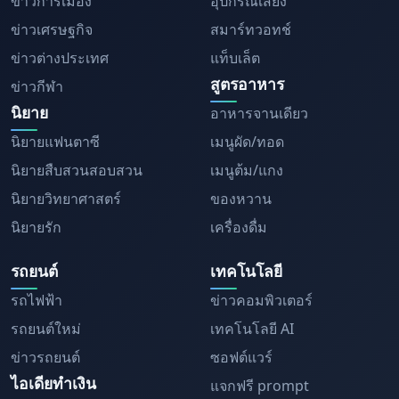
ข่าวการเมือง
อุปกรณ์เสียง
ข่าวเศรษฐกิจ
สมาร์ทวอทช์
ข่าวต่างประเทศ
แท็บเล็ต
สูตรอาหาร
ข่าวกีฬา
นิยาย
อาหารจานเดียว
นิยายแฟนตาซี
เมนูผัด/ทอด
นิยายสืบสวนสอบสวน
เมนูต้ม/แกง
นิยายวิทยาศาสตร์
ของหวาน
นิยายรัก
เครื่องดื่ม
รถยนต์
เทคโนโลยี
รถไฟฟ้า
ข่าวคอมพิวเตอร์
รถยนต์ใหม่
เทคโนโลยี AI
ข่าวรถยนต์
ซอฟต์แวร์
ไอเดียทำเงิน
แจกฟรี prompt