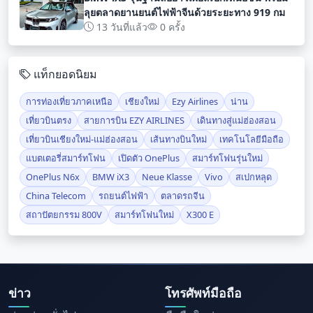
ลุยตลาดยานยนต์ไฟฟ้าจีนด้วยระยะทาง 919 กม
13 วันที่แล้ว
0 ครั้ง
แท็กยอดนิยม
การท่องเที่ยวภาคเหนือ
เชียงใหม่
Ezy Airlines
น่าน
เที่ยวบินตรง
สายการบิน EZY AIRLINES
เดินทางสู่แม่ฮ่องสอน
เที่ยวบินเชียงใหม่-แม่ฮ่องสอน
เส้นทางบินใหม่
เทคโนโลยีมือถือ
แบตเตอรี่สมาร์ทโฟน
เปิดตัว OnePlus
สมาร์ทโฟนรุ่นใหม่
OnePlus N6x
BMW iX3
Neue Klasse
Vivo
สเปกหลุด
China Telecom
รถยนต์ไฟฟ้า
ตลาดรถจีน
สถาปัตยกรรม 800V
สมาร์ทโฟนใหม่
X300 E
ข่าว
โทรศัพท์มือถือ