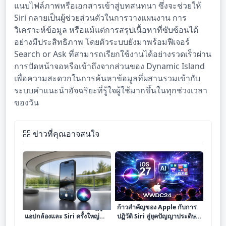
แนบไฟล์ภาพหรือเอกสารเข้าสู่บทสนทนา ซึ่งจะช่วยให้
Siri กลายเป็นผู้ช่วยส่วนตัวในการวางแผนงาน การ
วิเคราะห์ข้อมูล หรือแม้แต่การสรุปเนื้อหาที่ซับซ้อนได้
อย่างมีประสิทธิภาพ โดยตัวระบบยังมาพร้อมฟีเจอร์
Search or Ask ที่สามารถเรียกใช้งานได้อย่างรวดเร็วผ่าน
การปัดหน้าจอหรือเข้าถึงจากส่วนของ Dynamic Island
เพื่อความสะดวกในการค้นหาข้อมูลที่ผสานรวมเข้ากับ
ระบบคำแนะนำอัจฉริยะที่รู้ใจผู้ใช้มากขึ้นในทุกช่วงเวลา
ของวัน
ข่าวที่คุณอาจสนใจ
Apple เตรียมส่ง iOS 27 ปฏิรูป
ก้าวสำคัญของ Apple กับการ
แอปกล้องและ Siri ครั้งใหญ่
ปฏิวัติ Siri สู่ยุคปัญญาประดิษฐ์
พร้อมปรับโฉมอินเทอร์เฟซใหม่
เต็มรูปแบบใน iOS 27