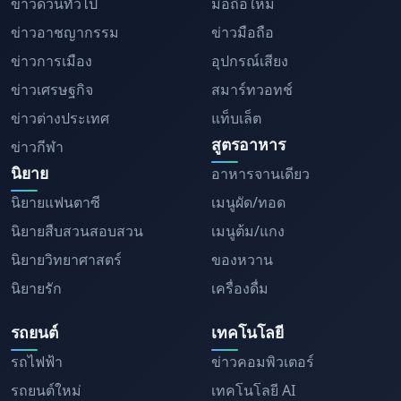
ข่าวด่วนทั่วไป
มือถือใหม่
ข่าวอาชญากรรม
ข่าวมือถือ
ข่าวการเมือง
อุปกรณ์เสียง
ข่าวเศรษฐกิจ
สมาร์ทวอทช์
ข่าวต่างประเทศ
แท็บเล็ต
สูตรอาหาร
ข่าวกีฬา
นิยาย
อาหารจานเดียว
นิยายแฟนตาซี
เมนูผัด/ทอด
นิยายสืบสวนสอบสวน
เมนูต้ม/แกง
นิยายวิทยาศาสตร์
ของหวาน
นิยายรัก
เครื่องดื่ม
รถยนต์
เทคโนโลยี
รถไฟฟ้า
ข่าวคอมพิวเตอร์
รถยนต์ใหม่
เทคโนโลยี AI