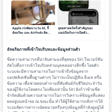
ในงาน WWDC
Apple เร่งพัฒนาแว่น AI, จี้
ยุทธศาสตร์ครั้งสำคัญของ
อัจฉริยะ และ AirPods ติด
แอปเปิลกับการเปิดตัว
กล้อง ดัน Siri สู่ยุคใหม่
เทคโนโลยีปัญญาประดิษฐ์ใน
งาน WWDC 2026
อัจฉริยภาพที่เข้าใจบริบทและข้อมูลส่วนตัว
ขีดความสามารถที่น่าจับตามองที่สุดของ Siri ในเวอร์ชัน
ถัดไปคือการเข้าใจบริบทส่วนบุคคลอย่างลึกซึ้ง โดยตัว
ระบบจะมีความสามารถในการเข้าถึงข้อมูลจาก
แอปพลิเคชันพื้นฐานต่างๆ ไม่ว่าจะเป็นปฏิทิน อีเมล หรือ
ข้อความ เพื่อช่วยตอบคำถามที่สัมพันธ์กับชีวิตประจำวัน
ของผู้ใช้งานโดยตรง ไม่เพียงเท่านั้น Siri ยังก้าวข้ามขีด
จำกัดเดิมด้วยความสามารถในการวิเคราะห์ข้อมูลที่แสดง
ผลอยู่บนหน้าจอ ณ ขณะนั้น ทำให้ผู้ใช้สามารถสั่งการให้
ระบบจัดการตารางนัดหมายหรือสรุปข้อมูลที่กำลังดูอยู่ได้