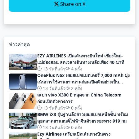
Share on X
ข่าวล่าสุด
EZY AIRLINES เปิดเส้นทางบินใหม่ เชียงใหม่-
แม่ฮ่องสอน ลดเวลาเดินทางเหลือเพียง 40 นาที
13 วันที่แล้ว
4 ครั้ง
OnePlus N6x เผยสเปกแบตเตอรี่ 7,000 mAh มุ่ง
เน้นการใช้งานยาวนานก่อนเปิดตัวอย่างเป็น
ทางการ
13 วันที่แล้ว
2 ครั้ง
สเปก vivo X300 E หลุดจาก China Telecom
ก่อนเปิดตัวทางการ
13 วันที่แล้ว
0 ครั้ง
BMW iX3 รุ่นฐานล้อยาวเผยสเปกเหนือชั้น พร้อม
ลุยตลาดยานยนต์ไฟฟ้าจีนด้วยระยะทาง 919 กม
13 วันที่แล้ว
0 ครั้ง
Ezy Airlines เตรียมเปิดเส้นทางบินตรง