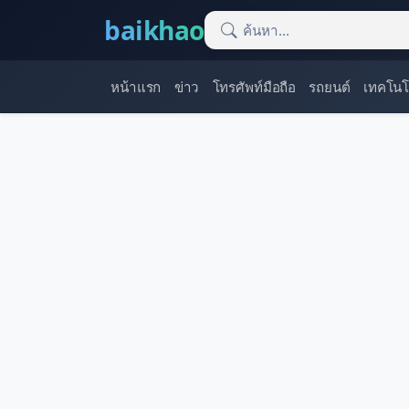
baikhao
หน้าแรก
ข่าว
โทรศัพท์มือถือ
รถยนต์
เทคโนโ