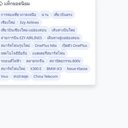
แท็กยอดนิยม
การท่องเที่ยวภาคเหนือ
น่าน
เที่ยวบินตรง
เชียงใหม่
Ezy Airlines
เที่ยวบินเชียงใหม่-แม่ฮ่องสอน
เส้นทางบินใหม่
สายการบิน EZY AIRLINES
เดินทางสู่แม่ฮ่องสอน
สมาร์ทโฟนรุ่นใหม่
OnePlus N6x
เปิดตัว OnePlus
เทคโนโลยีมือถือ
แบตเตอรี่สมาร์ทโฟน
รถยนต์ไฟฟ้า
ตลาดรถจีน
สถาปัตยกรรม 800V
สมาร์ทโฟนใหม่
X300 E
BMW iX3
Neue Klasse
Vivo
สเปกหลุด
China Telecom