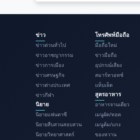
ข่าว
โทรศัพท์มือถือ
ข่าวด่วนทั่วไป
มือถือใหม่
ข่าวอาชญากรรม
ข่าวมือถือ
ข่าวการเมือง
อุปกรณ์เสียง
ข่าวเศรษฐกิจ
สมาร์ทวอทช์
ข่าวต่างประเทศ
แท็บเล็ต
สูตรอาหาร
ข่าวกีฬา
นิยาย
อาหารจานเดียว
นิยายแฟนตาซี
เมนูผัด/ทอด
นิยายสืบสวนสอบสวน
เมนูต้ม/แกง
นิยายวิทยาศาสตร์
ของหวาน