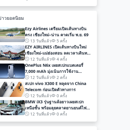
พัฒนา
ข่าวยอดนิยม
Ezy Airlines เตรียมเปิดเส้นทางบิน
ตรง เชียงใหม่–น่าน คาดเริ่ม พ.ย. 69
13 วันที่แล้ว
5 ครั้ง
EZY AIRLINES เปิดเส้นทางบินใหม่
เชียงใหม่-แม่ฮ่องสอน ลดเวลาเดินทาง
เหลือเพียง 40 นาที
12 วันที่แล้ว
4 ครั้ง
OnePlus N6x เผยสเปกแบตเตอรี่
7,000 mAh มุ่งเน้นการใช้งาน
ยาวนานก่อนเปิดตัวอย่างเป็นทางการ
12 วันที่แล้ว
2 ครั้ง
สเปก vivo X300 E หลุดจาก China
Telecom ก่อนเปิดตัวทางการ
12 วันที่แล้ว
0 ครั้ง
BMW iX3 รุ่นฐานล้อยาวเผยสเปก
เหนือชั้น พร้อมลุยตลาดยานยนต์ไฟฟ้า
จีนด้วยระยะทาง 919 กม
12 วันที่แล้ว
0 ครั้ง