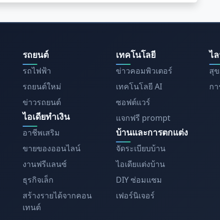
รถยนต์
เทคโนโลยี
ไล
รถไฟฟ้า
ข่าวคอมพิวเตอร์
สุ
รถยนต์ใหม่
เทคโนโลยี AI
การ
ข่าวรถยนต์
ซอฟต์แวร์
ไอเดียทำเงิน
แจกฟรี prompt
บ้านและการตกแต่ง
อาชีพเสริม
ขายของออนไลน์
จัดระเบียบบ้าน
งานฟรีแลนซ์
ไอเดียแต่งบ้าน
ธุรกิจเล็ก
DIY ซ่อมแซม
สร้างรายได้จากคอน
เฟอร์นิเจอร์
เทนต์