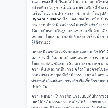
ในส่วนของ
Siri
นั้นจะได้รับการออกแบบใหม่ทั้ง
อย่างเดียว ไปสู่การเป็นเอเจนต์อัจฉริยะที่ทำง
เครื่องได้อย่างมีประสิทธิภาพมากขึ้น โดยรู
Dynamic Island
ที่จะแสดงผลเป็นแอนิเมชันทร
สามารถเข้าถึงฟีเจอร์การค้นหาที่ชื่อว่า Sear
โต้ตอบกับระบบในรูปแบบแชตบอตที่คล้ายคลึง
Gemini โดยสามารถสลับตัวเลือกเครื่องมือก
ผู้ใช้งานเอง
นอกเหนือจากฟีเจอร์หลักทั้งสองส่วนแล้ว iOS 
หลายตัวเพื่อให้สอดคล้องกับแนวทางการออก
โดยแอปพลิเคชันอย่าง Safari และสภาพอากาศจ
ความลื่นไหลมากขึ้น การเคลื่อนไหวครั้งนี้ขอ
กาลอย่าง Google ที่เพิ่งมีการประกาศเปิดตัว A
ทำงานอัตโนมัติและการสร้างวิดเจ็ตอัจฉริยะ
ประจำวัน
ความพยายามในการพัฒนาระบบปฏิบัติการเวอร์ชั
เปอร์ติโนในการผสานเทคโนโลยี Generative AI
บริหารงานที่ต้องการสร้างมาตรฐานใหม่ให้กับ