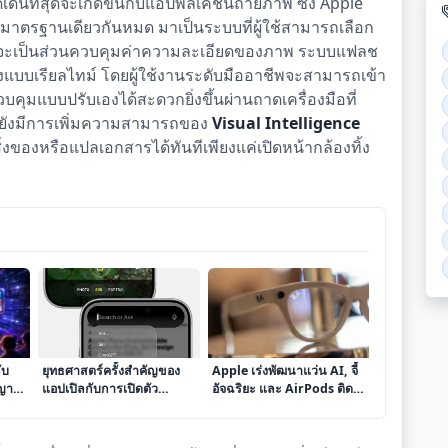
เด่นที่สุดจะเกิดขึ้นกับแอปพลิเคชันถ่ายภาพ ซึ่ง Apple
็นมาตรฐานเดียวกันหมด มาเป็นระบบที่ผู้ใช้สามารถเลือก
ม่ว่าจะเป็นส่วนควบคุมค่าความละเอียดของภาพ ระบบแฟลช
แสงแบบเรียลไทม์ โดยผู้ใช้งานระดับมืออาชีพจะสามารถเข้า
แบบปรับเองได้สะดวกยิ่งขึ้นผ่านถาดเครื่องมือที่
ี้ยังมีการเพิ่มความสามารถของ
Visual Intelligence
งของหรือแปลเอกสารได้ทันทีเพียงแค่เปิดหน้ากล้องทิ้ง
ับ
ยุทธศาสตร์ครั้งสำคัญของ
Apple เร่งพัฒนาแว่น AI, จี้
ญญา
แอปเปิลกับการเปิดตัว
อัจฉริยะ และ AirPods ติด
iOS
เทคโนโลยีปัญญาประดิษฐ์
กล้อง ดัน Siri สู่ยุคใหม่
ในงาน WWDC 2026