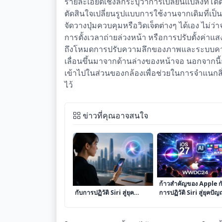
รายละเอียดเชิงลึกระบุว่าการเปลี่ยนแปลงที่โดด
ตัดสินใจเปลี่ยนรูปแบบการใช้งานจากเดิมที่เป
จัดวางปุ่มควบคุมหรือวิดเจ็ตต่างๆ ได้เอง ไ
การตั้งเวลาถ่ายล่วงหน้า หรือการปรับตั้งค่า
ถึงโหมดการปรับความลึกของภาพและระบบควบคุม
เลื่อนขึ้นมาจากด้านล่างของหน้าจอ นอกจากน
เข้าไปในส่วนของกล้องเพื่อช่วยในการจำแนกสิ่
ไว้
ข่าวที่คุณอาจสนใจ
เจาะลึกทิศทางใหม่ iOS 27
ก้าวสำคัญของ Apple ก
กับการปฏิวัติ Siri สู่ยุค
การปฏิวัติ Siri สู่ยุคปั
ปัญญาประดิษฐ์เต็มรูปแบบ
ประดิษฐ์เต็มรูปแบบใน 
27