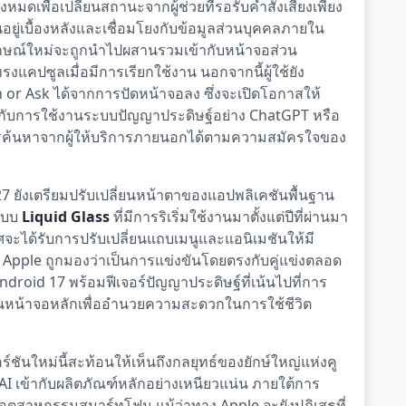
หมดเพื่อเปลี่ยนสถานะจากผู้ช่วยที่รอรับคำสั่งเสียงเพียง
านอยู่เบื้องหลังและเชื่อมโยงกับข้อมูลส่วนบุคคลภายใน
ปลักษณ์ใหม่จะถูกนำไปผสานรวมเข้ากับหน้าจอส่วน
งแคปซูลเมื่อมีการเรียกใช้งาน นอกจากนี้ผู้ใช้ยัง
ch or Ask ได้จากการปัดหน้าจอลง ซึ่งจะเปิดโอกาสให้
กับการใช้งานระบบปัญญาประดิษฐ์อย่าง ChatGPT หรือ
ารค้นหาจากผู้ให้บริการภายนอกได้ตามความสมัครใจของ
27 ยังเตรียมปรับเปลี่ยนหน้าตาของแอปพลิเคชันพื้นฐาน
แบบ
Liquid Glass
ที่มีการริเริ่มใช้งานมาตั้งแต่ปีที่ผ่านมา
ะได้รับการปรับเปลี่ยนแถบเมนูและแอนิเมชันให้มี
ง Apple ถูกมองว่าเป็นการแข่งขันโดยตรงกับคู่แข่งตลอด
ndroid 17 พร้อมฟีเจอร์ปัญญาประดิษฐ์ที่เน้นไปที่การ
บนหน้าจอหลักเพื่ออำนวยความสะดวกในการใช้ชีวิต
นใหม่นี้สะท้อนให้เห็นถึงกลยุทธ์ของยักษ์ใหญ่แห่งคู
 เข้ากับผลิตภัณฑ์หลักอย่างเหนียวแน่น ภายใต้การ
อุตสาหกรรมสมาร์ทโฟน แม้ว่าทาง Apple จะยังปฏิเสธที่