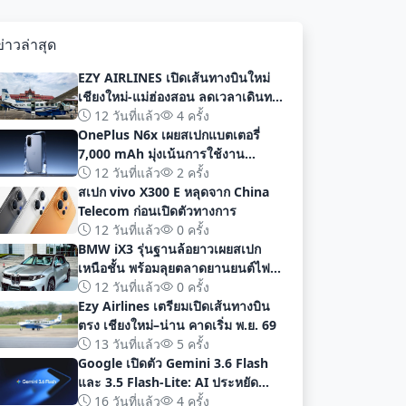
ข่าวล่าสุด
EZY AIRLINES เปิดเส้นทางบินใหม่
เชียงใหม่-แม่ฮ่องสอน ลดเวลาเดินทาง
เหลือเพียง 40 นาที
12 วันที่แล้ว
4 ครั้ง
OnePlus N6x เผยสเปกแบตเตอรี่
7,000 mAh มุ่งเน้นการใช้งาน
ยาวนานก่อนเปิดตัวอย่างเป็นทางการ
12 วันที่แล้ว
2 ครั้ง
สเปก vivo X300 E หลุดจาก China
Telecom ก่อนเปิดตัวทางการ
12 วันที่แล้ว
0 ครั้ง
BMW iX3 รุ่นฐานล้อยาวเผยสเปก
เหนือชั้น พร้อมลุยตลาดยานยนต์ไฟฟ้า
จีนด้วยระยะทาง 919 กม
12 วันที่แล้ว
0 ครั้ง
Ezy Airlines เตรียมเปิดเส้นทางบิน
ตรง เชียงใหม่–น่าน คาดเริ่ม พ.ย. 69
13 วันที่แล้ว
5 ครั้ง
Google เปิดตัว Gemini 3.6 Flash
และ 3.5 Flash-Lite: AI ประหยัด
ต้นทุน ประสิทธิภาพสูง สำหรับนัก
16 วันที่แล้ว
4 ครั้ง