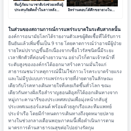
ทีมกู้ภัยนานาชาติเร่งช่วยเหลือผู้
ซาอุดีอาระเบียเปิดฉากโจมตี
ประสบภัยติดถ้ำในลาวหลัง
อิหร่านตอบโต้ศึกขยายวงใน
เผชิญน้ำท่วมฉับพลัน
ภูมิภาค
ในส่วนของสถานการณ์การแพร่ระบาดในระดับสากลนั้น
องค์การอนามัยโลกได้รายงานตัวเลขผู้ติดเชื้อที่ได้รับการ
ยืนยันแล้วเพิ่มขึ้นเป็น 9 ราย โดยคาดการณ์ว่าอาจมีผู้ป่วย
รายใหม่ปรากฏขึ้นอีกเนื่องจากเชื้อไวรัสชนิดนี้มีระยะ
เวลาฟักตัวที่ค่อนข้างยาวนาน อย่างไรก็ตามเจ้าหน้าที่
ระดับสูงขององค์กรได้ออกมาสร้างความมั่นใจแก่
สาธารณชนว่าเหตุการณ์นี้ไม่ใช่ภาวะโรคระบาดร้ายแรง
และไม่มีรูปแบบการแพร่กระจายที่ง่ายดายในลักษณะ
เดียวกับโรคทางเดินหายใจที่เคยเกิดขึ้นทั่วโลก ขณะ
เดียวกันทางฝั่งเรือสำราญฮอนดิอุสก็ได้ออกเดินทางจาก
หมู่เกาะคานารีของประเทศสเปนเพื่อมุ่งหน้ากลับสู่
ประเทศเนเธอร์แลนด์ พร้อมด้วยลูกเรือและทีมแพทย์
ประจำเรือ โดยมีกำหนดการเดินทางถึงจุดหมายปลาย
ทางในช่วงกลางเดือนพฤษภาคมนี้เพื่อดำเนินการตาม
มาตรการด้านสาธารณสุขต่อไปอย่างรัดกุม