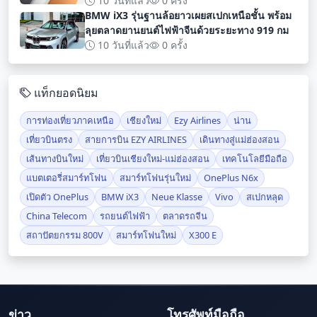
10 วันที่แล้ว
0 ครั้ง
BMW iX3 รุ่นฐานล้อยาวเผยสเปกเหนือชั้น พร้อม
ลุยตลาดยานยนต์ไฟฟ้าจีนด้วยระยะทาง 919 กม
10 วันที่แล้ว
0 ครั้ง
แท็กยอดนิยม
การท่องเที่ยวภาคเหนือ
เชียงใหม่
Ezy Airlines
น่าน
เที่ยวบินตรง
สายการบิน EZY AIRLINES
เดินทางสู่แม่ฮ่องสอน
เส้นทางบินใหม่
เที่ยวบินเชียงใหม่-แม่ฮ่องสอน
เทคโนโลยีมือถือ
แบตเตอรี่สมาร์ทโฟน
สมาร์ทโฟนรุ่นใหม่
OnePlus N6x
เปิดตัว OnePlus
BMW iX3
Neue Klasse
Vivo
สเปกหลุด
China Telecom
รถยนต์ไฟฟ้า
ตลาดรถจีน
สถาปัตยกรรม 800V
สมาร์ทโฟนใหม่
X300 E
ข่าว
โทรศัพท์มือถือ