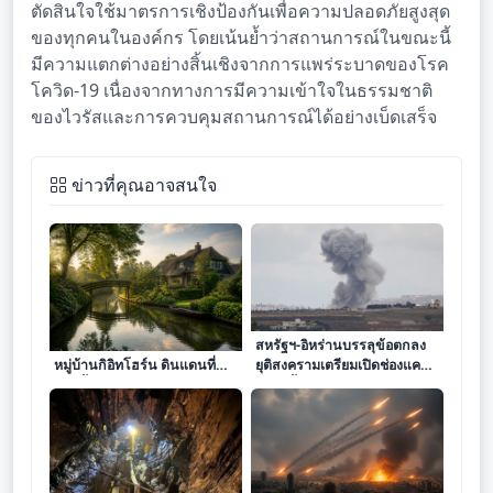
ตัดสินใจใช้มาตรการเชิงป้องกันเพื่อความปลอดภัยสูงสุด
ของทุกคนในองค์กร โดยเน้นย้ำว่าสถานการณ์ในขณะนี้
มีความแตกต่างอย่างสิ้นเชิงจากการแพร่ระบาดของโรค
โควิด-19 เนื่องจากทางการมีความเข้าใจในธรรมชาติ
ของไวรัสและการควบคุมสถานการณ์ได้อย่างเบ็ดเสร็จ
ข่าวที่คุณอาจสนใจ
มนตราแห่งความเงียบสงัด ณ
สหรัฐฯ-อิหร่านบรรลุข้อตกลง
หมู่บ้านกิอิทโฮร์น ดินแดนที่
ยุติสงครามเตรียมเปิดช่องแคบฮ
สายน้ำถักทอเส้นใยแห่งกาล
อร์มุซฟื้นฟูเสถียรภาพตลาด
เวลา
น้ำมันโลก