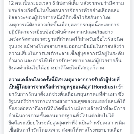
12 คน เป็นระยะเวลา 6 สัปดาห์เต็ม หลังจากพบว่ามีความ
บกพร่องเกิดขึ้นในขั้นตอนการจัดการตัวอย่างเลือดและ
ปัสสาวะของผู้ป่วยรายหนึ่งที่ติดเชื้อไวรัสฮันตา โดย
เหตุการณ์ดังกล่าวเกิดขึ้นเมื่อบุคลากรกลุ่มนี้ละเลยการ
ปฏิบัติตามระเบียบข้อบังคับด้านความปลอดภัยอย่าง
เคร่งครัดตามมาตรฐานที่กำหนดไว้สำหรับเชื้อไวรัสชนิด
รุนแรง แม้ทางโรงพยาบาลจะออกมายืนยันในภายหลังว่า
ความเสี่ยงในการแพร่กระจายเชื้อสู่บุคลากรมีอยู่ในระดับ
ต่ำมาก และการให้บริการรักษาพยาบาลแก่ผู้ป่วยรายอื่น
ยังคงดำเนินไปได้อย่างปกติโดยไม่มีสะดุดก็ตาม
ความเคลื่อนไหวครั้งนี้มีสาเหตุมาจากการรับตัวผู้ป่วยที่
เป็นผู้โดยสารจากเรือสำราญหรูฮอนดิอุส (Hondius)
เข้า
มารับการรักษาตั้งแต่ช่วงต้นเดือนพฤษภาคมที่ผ่านมา ซึ่ง
รัฐมนตรีว่าการกระทรวงสาธารณสุขของเนเธอร์แลนด์ได้
ชี้แจงต่อสภาถึงกรณีที่เกิดขึ้นว่า แม้ทางเจ้าหน้าที่จะมีการ
ดำเนินการตามขั้นตอนมาตรฐานทั่วไป แต่กลับไม่ได้
ยึดถือระเบียบในระดับสูงสุดเท่าที่จำเป็นสำหรับเคสการติด
เชื้อฮันตาไวรัสโดยเฉพาะ ส่งผลให้ทางโรงพยาบาลเลือก