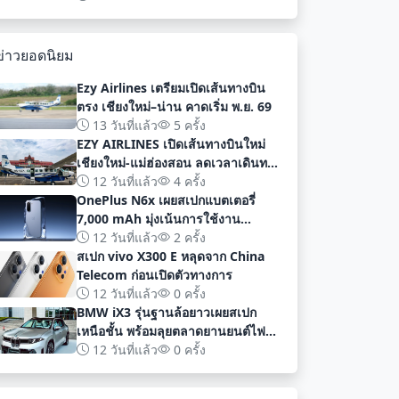
พัฒนา
ข่าวยอดนิยม
Ezy Airlines เตรียมเปิดเส้นทางบิน
ตรง เชียงใหม่–น่าน คาดเริ่ม พ.ย. 69
13 วันที่แล้ว
5 ครั้ง
EZY AIRLINES เปิดเส้นทางบินใหม่
เชียงใหม่-แม่ฮ่องสอน ลดเวลาเดินทาง
เหลือเพียง 40 นาที
12 วันที่แล้ว
4 ครั้ง
OnePlus N6x เผยสเปกแบตเตอรี่
7,000 mAh มุ่งเน้นการใช้งาน
ยาวนานก่อนเปิดตัวอย่างเป็นทางการ
12 วันที่แล้ว
2 ครั้ง
สเปก vivo X300 E หลุดจาก China
Telecom ก่อนเปิดตัวทางการ
12 วันที่แล้ว
0 ครั้ง
BMW iX3 รุ่นฐานล้อยาวเผยสเปก
เหนือชั้น พร้อมลุยตลาดยานยนต์ไฟฟ้า
จีนด้วยระยะทาง 919 กม
12 วันที่แล้ว
0 ครั้ง