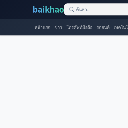
baikhao
หน้าแรก
ข่าว
โทรศัพท์มือถือ
รถยนต์
เทคโนโ