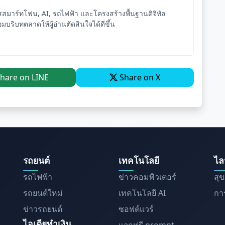
ัสสมาร์ทโฟน, AI, รถไฟฟ้า และโครงสร้างพื้นฐานดิจิทัล
อมบริบทตลาดให้ผู้อ่านตัดสินใจได้ดีขึ้น
hare on LINE
Share on X
รถยนต์
เทคโนโลยี
ไล
รถไฟฟ้า
ข่าวคอมพิวเตอร์
สุ
รถยนต์ใหม่
เทคโนโลยี AI
การ
ข่าวรถยนต์
ซอฟต์แวร์
ไอเดียทำเงิน