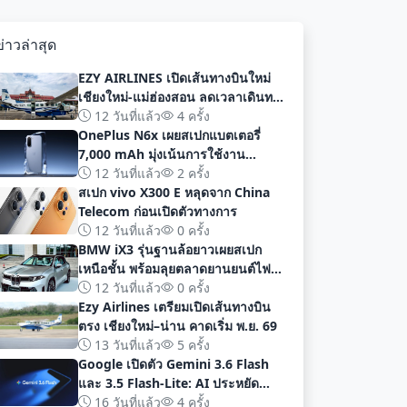
ข่าวล่าสุด
EZY AIRLINES เปิดเส้นทางบินใหม่
เชียงใหม่-แม่ฮ่องสอน ลดเวลาเดินทาง
เหลือเพียง 40 นาที
12 วันที่แล้ว
4 ครั้ง
OnePlus N6x เผยสเปกแบตเตอรี่
7,000 mAh มุ่งเน้นการใช้งาน
ยาวนานก่อนเปิดตัวอย่างเป็นทางการ
12 วันที่แล้ว
2 ครั้ง
สเปก vivo X300 E หลุดจาก China
Telecom ก่อนเปิดตัวทางการ
12 วันที่แล้ว
0 ครั้ง
BMW iX3 รุ่นฐานล้อยาวเผยสเปก
เหนือชั้น พร้อมลุยตลาดยานยนต์ไฟฟ้า
จีนด้วยระยะทาง 919 กม
12 วันที่แล้ว
0 ครั้ง
Ezy Airlines เตรียมเปิดเส้นทางบิน
ตรง เชียงใหม่–น่าน คาดเริ่ม พ.ย. 69
13 วันที่แล้ว
5 ครั้ง
Google เปิดตัว Gemini 3.6 Flash
และ 3.5 Flash-Lite: AI ประหยัด
ต้นทุน ประสิทธิภาพสูง สำหรับนัก
16 วันที่แล้ว
4 ครั้ง