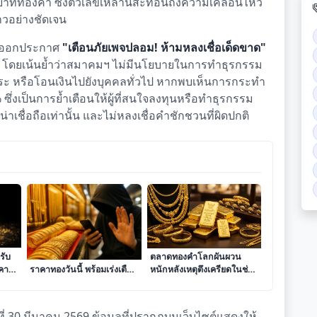
บาททองคำ ซึ่งตัวเลขเหล่านี้สะท้อนถึงความเคลื่อนไหว
วอย่างชัดเจน
ด้ออกประกาศ
"เตือนภัยเพจปลอม! ห้ามหลงเชื่อเด็ดขาด"
ีพ โดยเน้นย้ำว่าสมาคมฯ ไม่มีนโยบายในการทำธุรกรรม
ำระ หรือโอนเงินไปยังบุคคลทั่วไป หากพบเห็นการกระทำ
่งเป็นการย้ำเตือนให้ผู้ที่สนใจลงทุนหรือทำธุรกรรม
เชื่อถือเท่านั้น และไม่หลงเชื่อคำชักชวนที่ผิดปกติ
รับ
สมาคมค้าทองคำประกาศ
ตลาดทองคำโลกผันผวน
าคา
ราคาทองวันนี้ พร้อมเร่งเตือน
หนักหลังเหตุตึงเครียดในช่อง
าร
ภัยเพจปลอมระบาดหนัก
แคบฮอร์มุซฉุดราคาร่วงแตะ
ระดับ 4,780 ดอลลาร์
 30 มีนาคม 2569 ข้อมูลที่ปรากฏบนเว็บไซต์แสดงให้