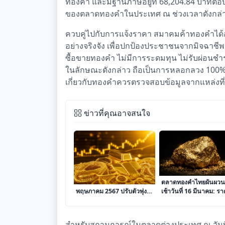
ทองคำ และมีฐานภาษีอยู่ที่ 68,204.84 บาทต่อ
ของตลาดทองคำในประเทศ ณ ช่วงเวลาดังกล่า
ควบคู่ไปกับการแจ้งราคา สมาคมค้าทองคำไ
อย่างจริงจัง เพื่อปกป้องประชาชนจากมิจฉาช
ซื้อขายทองคำ ไม่มีการระดมทุน ไม่รับผ่อนช
ในลักษณะดังกล่าว ถือเป็นการหลอกลวง 100% ซึ
เกี่ยวกับทองคำควรตรวจสอบข้อมูลจากแหล่งที่น่า
ข่าวที่คุณอาจสนใจ
ราคาทองคำประจำวันที่ 30
ตลาดทองคำไทยผันผวน
พฤษภาคม 2567 ปรับตัวพุ่ง
เช้าวันที่ 16 มีนาคม: ร
ทะยานสู่ระดับ 70,000 บาท
ปรับลดก่อนมีรายงานก
ต่อบาททองคำ
เปลี่ยนแปลงต่อเนื่อง
สำหรับสถานการณ์ในตลาดต่างประเทศ ณ วันที่