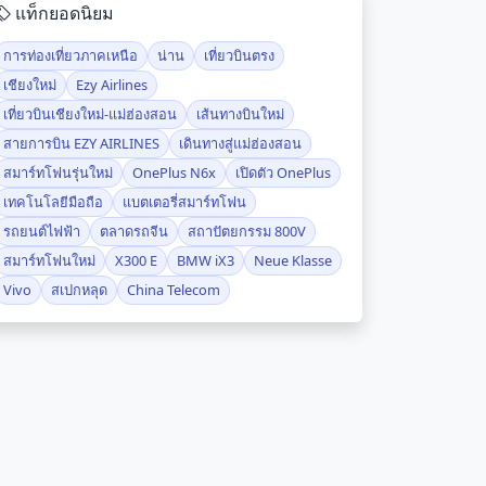
แท็กยอดนิยม
การท่องเที่ยวภาคเหนือ
น่าน
เที่ยวบินตรง
เชียงใหม่
Ezy Airlines
เที่ยวบินเชียงใหม่-แม่ฮ่องสอน
เส้นทางบินใหม่
สายการบิน EZY AIRLINES
เดินทางสู่แม่ฮ่องสอน
สมาร์ทโฟนรุ่นใหม่
OnePlus N6x
เปิดตัว OnePlus
เทคโนโลยีมือถือ
แบตเตอรี่สมาร์ทโฟน
รถยนต์ไฟฟ้า
ตลาดรถจีน
สถาปัตยกรรม 800V
สมาร์ทโฟนใหม่
X300 E
BMW iX3
Neue Klasse
Vivo
สเปกหลุด
China Telecom