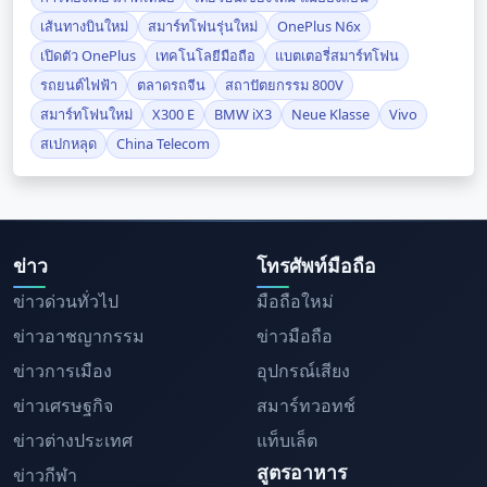
เส้นทางบินใหม่
สมาร์ทโฟนรุ่นใหม่
OnePlus N6x
เปิดตัว OnePlus
เทคโนโลยีมือถือ
แบตเตอรี่สมาร์ทโฟน
รถยนต์ไฟฟ้า
ตลาดรถจีน
สถาปัตยกรรม 800V
สมาร์ทโฟนใหม่
X300 E
BMW iX3
Neue Klasse
Vivo
สเปกหลุด
China Telecom
ข่าว
โทรศัพท์มือถือ
ข่าวด่วนทั่วไป
มือถือใหม่
ข่าวอาชญากรรม
ข่าวมือถือ
ข่าวการเมือง
อุปกรณ์เสียง
ข่าวเศรษฐกิจ
สมาร์ทวอทช์
ข่าวต่างประเทศ
แท็บเล็ต
สูตรอาหาร
ข่าวกีฬา