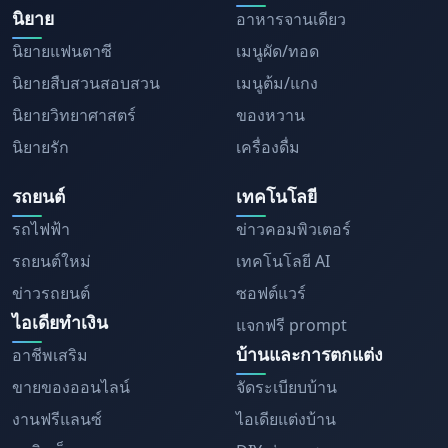
นิยาย
อาหารจานเดียว
นิยายแฟนตาซี
เมนูผัด/ทอด
นิยายสืบสวนสอบสวน
เมนูต้ม/แกง
นิยายวิทยาศาสตร์
ของหวาน
นิยายรัก
เครื่องดื่ม
รถยนต์
เทคโนโลยี
รถไฟฟ้า
ข่าวคอมพิวเตอร์
รถยนต์ใหม่
เทคโนโลยี AI
ข่าวรถยนต์
ซอฟต์แวร์
ไอเดียทำเงิน
แจกฟรี prompt
บ้านและการตกแต่ง
อาชีพเสริม
ขายของออนไลน์
จัดระเบียบบ้าน
งานฟรีแลนซ์
ไอเดียแต่งบ้าน