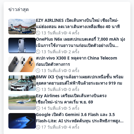
ข่าวล่าสุด
EZY AIRLINES เปิดเส้นทางบินใหม่ เชียงใหม่-
แม่ฮ่องสอน ลดเวลาเดินทางเหลือเพียง 40 นาที
13 วันที่แล้ว
4 ครั้ง
OnePlus N6x เผยสเปกแบตเตอรี่ 7,000 mAh มุ่ง
เน้นการใช้งานยาวนานก่อนเปิดตัวอย่างเป็น
ทางการ
13 วันที่แล้ว
2 ครั้ง
สเปก vivo X300 E หลุดจาก China Telecom
ก่อนเปิดตัวทางการ
13 วันที่แล้ว
0 ครั้ง
BMW iX3 รุ่นฐานล้อยาวเผยสเปกเหนือชั้น พร้อม
ลุยตลาดยานยนต์ไฟฟ้าจีนด้วยระยะทาง 919 กม
13 วันที่แล้ว
0 ครั้ง
Ezy Airlines เตรียมเปิดเส้นทางบินตรง
เชียงใหม่–น่าน คาดเริ่ม พ.ย. 69
14 วันที่แล้ว
5 ครั้ง
Google เปิดตัว Gemini 3.6 Flash และ 3.5
Flash-Lite: AI ประหยัดต้นทุน ประสิทธิภาพสูง
สำหรับนักพัฒนา
17 วันที่แล้ว
4 ครั้ง