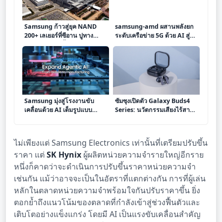
Samsung ก้าวสู่ยุค NAND
samsung-amd ผสานพลังยก
200+ เลเยอร์ที่ซีอาน ปูทาง
ระดับเครือข่าย 5G ด้วย AI สู่
หน่วยความจำล้ำยุคสำหรับสมา
เชิงพาณิชย์
ร์ทโฟนและ AI
Samsung มุ่งสู่โรงงานขับ
ซัมซุงเปิดตัว Galaxy Buds4
เคลื่อนด้วย AI เต็มรูปแบบ
Series: นวัตกรรมเสียงไร้สาย
ภายในปี 2030
ผสาน AI อัจฉริยะ พร้อมดีไซน์
พรีเมียม
ไม่เพียงแต่ Samsung Electronics เท่านั้นที่เตรียมปรับขึ้น
ราคา แต่
SK Hynix
ผู้ผลิตหน่วยความจำรายใหญ่อีกราย
หนึ่งก็คาดว่าจะดำเนินการปรับขึ้นราคาหน่วยความจำ
เช่นกัน แม้ว่าอาจจะเป็นในอัตราที่แตกต่างกัน การที่ผู้เล่น
หลักในตลาดหน่วยความจำพร้อมใจกันปรับราคาขึ้น ยิ่ง
ตอกย้ำถึงแนวโน้มของตลาดที่กำลังเข้าสู่ช่วงฟื้นตัวและ
เติบโตอย่างแข็งแกร่ง โดยมี AI เป็นแรงขับเคลื่อนสำคัญ