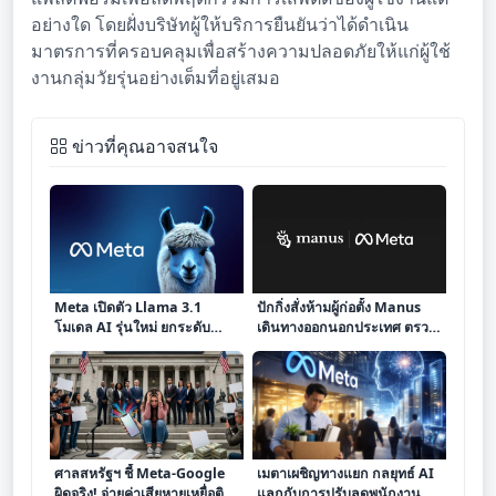
อย่างใด โดยฝั่งบริษัทผู้ให้บริการยืนยันว่าได้ดำเนิน
มาตรการที่ครอบคลุมเพื่อสร้างความปลอดภัยให้แก่ผู้ใช้
งานกลุ่มวัยรุ่นอย่างเต็มที่อยู่เสมอ
ข่าวที่คุณอาจสนใจ
Meta เปิดตัว Llama 3.1
ปักกิ่งสั่งห้ามผู้ก่อตั้ง Manus
โมเดล AI รุ่นใหม่ ยกระดับ
เดินทางออกนอกประเทศ ตรวจ
ความสามารถรอบด้าน พร้อม
สอบดีล Meta ท่ามกลาง
เจาะตลาดผู้บริโภค
สงคราม AI
ศาลสหรัฐฯ ชี้ Meta-Google
เมตาเผชิญทางแยก กลยุทธ์ AI
ผิดจริง! จ่ายค่าเสียหายเหยื่อติด
แลกกับการปรับลดพนักงาน