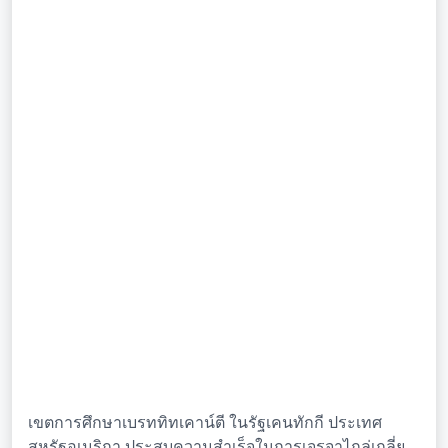
เขตการศึกษาเบรททิทเคาน์ตี ในรัฐเคนทักกี ประเทศ
สหรัฐอเมริกา ประสบความสำเร็จในการเจรจาไกล่เกลี่ย