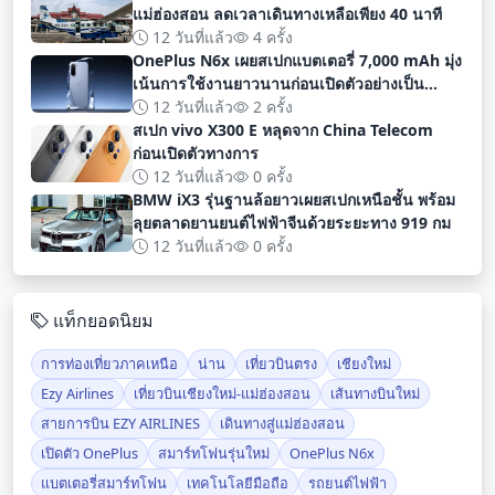
แม่ฮ่องสอน ลดเวลาเดินทางเหลือเพียง 40 นาที
12 วันที่แล้ว
4 ครั้ง
OnePlus N6x เผยสเปกแบตเตอรี่ 7,000 mAh มุ่ง
เน้นการใช้งานยาวนานก่อนเปิดตัวอย่างเป็น
ทางการ
12 วันที่แล้ว
2 ครั้ง
สเปก vivo X300 E หลุดจาก China Telecom
ก่อนเปิดตัวทางการ
12 วันที่แล้ว
0 ครั้ง
BMW iX3 รุ่นฐานล้อยาวเผยสเปกเหนือชั้น พร้อม
ลุยตลาดยานยนต์ไฟฟ้าจีนด้วยระยะทาง 919 กม
12 วันที่แล้ว
0 ครั้ง
แท็กยอดนิยม
การท่องเที่ยวภาคเหนือ
น่าน
เที่ยวบินตรง
เชียงใหม่
Ezy Airlines
เที่ยวบินเชียงใหม่-แม่ฮ่องสอน
เส้นทางบินใหม่
สายการบิน EZY AIRLINES
เดินทางสู่แม่ฮ่องสอน
เปิดตัว OnePlus
สมาร์ทโฟนรุ่นใหม่
OnePlus N6x
แบตเตอรี่สมาร์ทโฟน
เทคโนโลยีมือถือ
รถยนต์ไฟฟ้า