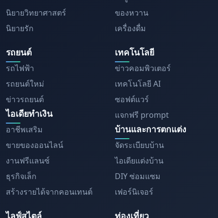
นิยายวิทยาศาสตร์
ของหวาน
นิยายรัก
เครื่องดื่ม
รถยนต์
เทคโนโลยี
รถไฟฟ้า
ข่าวคอมพิวเตอร์
รถยนต์ใหม่
เทคโนโลยี AI
ข่าวรถยนต์
ซอฟต์แวร์
ไอเดียทำเงิน
แจกฟรี prompt
บ้านและการตกแต่ง
อาชีพเสริม
ขายของออนไลน์
จัดระเบียบบ้าน
งานฟรีแลนซ์
ไอเดียแต่งบ้าน
ธุรกิจเล็ก
DIY ซ่อมแซม
สร้างรายได้จากคอนเทนต์
เฟอร์นิเจอร์
ไลฟ์สไตล์
ท่องเที่ยว