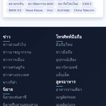
ตลาดรถจีน
สถาปัตยกรรม 800V
สมาร์ทโฟนใหม่
X300 E
BMW iX3
Neue Klasse
Vivo
สเปกหลุด
China Telecom
ข่าว
โทรศัพท์มือถือ
ข่าวด่วนทั่วไป
มือถือใหม่
ข่าวอาชญากรรม
ข่าวมือถือ
ข่าวการเมือง
อุปกรณ์เสียง
ข่าวเศรษฐกิจ
สมาร์ทวอทช์
ข่าวต่างประเทศ
แท็บเล็ต
สูตรอาหาร
ข่าวกีฬา
นิยาย
อาหารจานเดียว
นิยายแฟนตาซี
เมนูผัด/ทอด
นิยายสืบสวนสอบสวน
เมนูต้ม/แกง