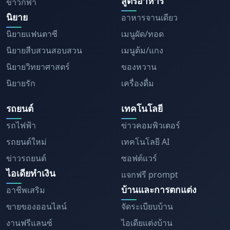
สูตรอาหาร
ข่าวกีฬา
นิยาย
อาหารจานเดียว
นิยายแฟนตาซี
เมนูผัด/ทอด
นิยายสืบสวนสอบสวน
เมนูต้ม/แกง
นิยายวิทยาศาสตร์
ของหวาน
นิยายรัก
เครื่องดื่ม
รถยนต์
เทคโนโลยี
รถไฟฟ้า
ข่าวคอมพิวเตอร์
รถยนต์ใหม่
เทคโนโลยี AI
ข่าวรถยนต์
ซอฟต์แวร์
ไอเดียทำเงิน
แจกฟรี prompt
บ้านและการตกแต่ง
อาชีพเสริม
ขายของออนไลน์
จัดระเบียบบ้าน
งานฟรีแลนซ์
ไอเดียแต่งบ้าน