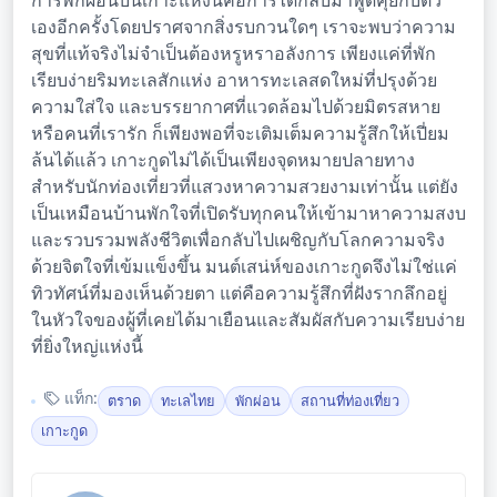
การพักผ่อนบนเกาะแห่งนี้คือการได้กลับมาพูดคุยกับตัว
เองอีกครั้งโดยปราศจากสิ่งรบกวนใดๆ เราจะพบว่าความ
สุขที่แท้จริงไม่จำเป็นต้องหรูหราอลังการ เพียงแค่ที่พัก
เรียบง่ายริมทะเลสักแห่ง อาหารทะเลสดใหม่ที่ปรุงด้วย
ความใส่ใจ และบรรยากาศที่แวดล้อมไปด้วยมิตรสหาย
หรือคนที่เรารัก ก็เพียงพอที่จะเติมเต็มความรู้สึกให้เปี่ยม
ล้นได้แล้ว เกาะกูดไม่ได้เป็นเพียงจุดหมายปลายทาง
สำหรับนักท่องเที่ยวที่แสวงหาความสวยงามเท่านั้น แต่ยัง
เป็นเหมือนบ้านพักใจที่เปิดรับทุกคนให้เข้ามาหาความสงบ
และรวบรวมพลังชีวิตเพื่อกลับไปเผชิญกับโลกความจริง
ด้วยจิตใจที่เข้มแข็งขึ้น มนต์เสน่ห์ของเกาะกูดจึงไม่ใช่แค่
ทิวทัศน์ที่มองเห็นด้วยตา แต่คือความรู้สึกที่ฝังรากลึกอยู่
ในหัวใจของผู้ที่เคยได้มาเยือนและสัมผัสกับความเรียบง่าย
ที่ยิ่งใหญ่แห่งนี้
แท็ก:
ตราด
ทะเลไทย
พักผ่อน
สถานที่ท่องเที่ยว
เกาะกูด