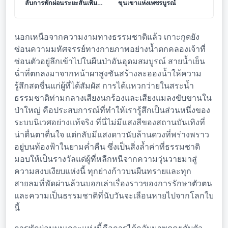
ลับการพักผ่อนระยะสั้นเพิ่ม
ขุนเขาแห่งเพชรบูรณ์
ประสิทธิภาพสมองและร่างกาย
นอกเหนือจากความงามทางธรรมชาติแล้ว เกาะกูดยัง
ซ่อนความมหัศจรรย์ทางกายภาพอย่างน้ำตกคลองเจ้าที่
ซ่อนตัวอยู่ลึกเข้าไปในผืนป่าอันอุดมสมบูรณ์ สายน้ำเย็น
ฉ่ำที่ตกลงมาจากหน้าผาสูงชันสร้างละอองน้ำให้ความ
รู้สึกสดชื่นแก่ผู้ที่ได้สัมผัส การได้แหวกว่ายในสระน้ำ
ธรรมชาติท่ามกลางเสียงนกร้องและเสียงแมลงขับขานใน
ป่าใหญ่ คือประสบการณ์ที่ทำให้เรารู้สึกเป็นส่วนหนึ่งของ
ระบบนิเวศอย่างแท้จริง ที่นี่ไม่มีแสงสีของสถานบันเทิงที่
น่าตื่นตาตื่นใจ แต่กลับมีแสงดาวนับล้านดวงที่พร่างพราว
อยู่บนท้องฟ้าในยามค่ำคืน ซึ่งเป็นสิ่งล้ำค่าที่ธรรมชาติ
มอบให้เป็นรางวัลแด่ผู้ที่หลีกหนีจากความวุ่นวายมาสู่
ความสงบเงียบแห่งนี้ ทุกย่างก้าวบนผืนทรายและทุก
สายลมที่พัดผ่านล้วนบอกเล่าเรื่องราวของการรักษาตัวตน
และความเป็นธรรมชาติที่นับวันจะเลือนหายไปจากโลกใบ
นี้