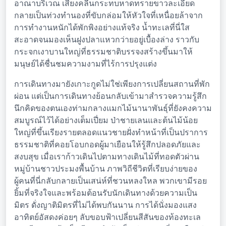
อาณาบริเวณ เสียงคลื่นกระทบหาดทรายขาวละเอียด
กลายเป็นท่วงทำนองที่ขับกล่อมให้หัวใจที่เหนื่อยล้าจาก
การทำงานหนักได้พักพิงอย่างแท้จริง น้ำทะเลที่นี่ใส
สะอาดจนมองเห็นฝูงปลาแหวกว่ายอยู่เบื้องล่าง ราวกับ
กระจกเงาบานใหญ่ที่ธรรมชาติบรรจงสร้างขึ้นมาให้
มนุษย์ได้ชื่นชมความงามที่ไร้การปรุงแต่ง
การเดินทางมายังเกาะกูดไม่ใช่เพียงการเปลี่ยนสถานที่พัก
ผ่อน แต่เป็นการเดินทางย้อนกลับเข้ามาสำรวจความรู้สึก
นึกคิดของตนเองท่ามกลางแมกไม้นานาพันธุ์ที่ยังคงความ
สมบูรณ์ไว้ได้อย่างเต็มเปี่ยม ป่าชายเลนและต้นไม้น้อย
ใหญ่ที่ขึ้นเรียงรายตลอดแนวชายฝั่งทำหน้าที่เป็นปราการ
ธรรมชาติที่คอยโอบกอดผู้มาเยือนให้รู้สึกปลอดภัยและ
สงบสุข เมื่อเราก้าวเดินไปตามทางเดินไม้ที่ทอดตัวผ่าน
หมู่บ้านชาวประมงพื้นบ้าน ภาพวิถีชีวิตที่เรียบง่ายของ
ผู้คนที่นี่กลับกลายเป็นเสน่ห์ที่ชวนหลงใหล พวกเขามีรอย
ยิ้มที่จริงใจและพร้อมต้อนรับนักเดินทางด้วยความเป็น
มิตร ดั่งญาติมิตรที่ไม่ได้พบกันนาน การได้นั่งมองแสง
อาทิตย์อัสดงค่อยๆ ลับขอบฟ้าเปลี่ยนสีสันของท้องทะเล