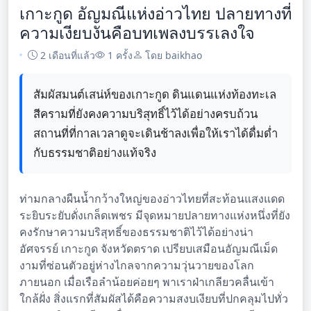
เกาะกูด อัญมณีแห่งอ่าวไทย ปลายทางที่
ความเงียบงันคือบทเพลงบรรเลงใจ
2 เดือนที่แล้ว
1 ครั้ง
โดย baikhao
สัมผัสมนต์เสน่ห์ของเกาะกูด ดินแดนแห่งท้องทะเล
สีครามที่ยังคงความบริสุทธิ์ไว้ได้อย่างครบถ้วน
สถานที่ที่กาลเวลาดูจะเดินช้าลงเพื่อให้เราได้ดื่มด่ำ
กับธรรมชาติอย่างแท้จริง
ท่ามกลางผืนน้ำกว้างใหญ่ของอ่าวไทยที่สะท้อนแสงแดด
ระยิบระยับดั่งเกล็ดเพชร มีจุดหมายปลายทางแห่งหนึ่งที่ยัง
คงรักษาความบริสุทธิ์ของธรรมชาติไว้ได้อย่างน่า
อัศจรรย์ เกาะกูด จังหวัดตราด เปรียบเสมือนอัญมณีเม็ด
งามที่ซ่อนตัวอยู่ห่างไกลจากความวุ่นวายของโลก
ภายนอก เมื่อเรือลำน้อยค่อยๆ พาเราฝ่าเกลียวคลื่นเข้า
ใกล้ฝั่ง สิ่งแรกที่สัมผัสได้คือความสงบเงียบที่ปกคลุมไปทั่ว