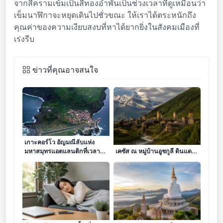
จากสีครามเข้มเป็นสีทองอำพันเป็นช่วงเวลาที่ดูเหมือนว่า
เข็มนาฬิกาจะหยุดเดินไปชั่วขณะ ให้เราได้ตระหนักถึง
คุณค่าของความเงียบสงบที่หาได้ยากยิ่งในสังคมเมืองที่
เร่งรีบ
ข่าวที่คุณอาจสนใจ
เกาะคอร์โว อัญมณีลับแห่ง
เงาแห่งกาลเวลาบนยอดเขาคอ
มหาสมุทรแอตแลนติกที่เวลา
เคซัส ณ หมู่บ้านอูชกูลี ดินแดน
หยุดหมุน
ที่ตำนานยังคงหายใจท่ามกลาง
ขุนเขา
มหัศจรรย์แห่งการงีบหลับ เคล็ด
ผาซ่อนแก้ว ศรัทธาเรืองรอง ณ