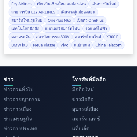
Ezy Airlines
เที่ยวบินเชียงใหม่-แม่ฮ่องสอน
เส้นทางบินใหม่
สายการบิน EZY AIRLINES
เดินทางสู่แม่ฮ่องสอน
สมาร์ทโฟนรุ่นใหม่
OnePlus N6x
เปิดตัว OnePlus
เทคโนโลยีมือถือ
แบตเตอรี่สมาร์ทโฟน
รถยนต์ไฟฟ้า
ตลาดรถจีน
สถาปัตยกรรม 800V
สมาร์ทโฟนใหม่
X300 E
BMW iX3
Neue Klasse
Vivo
สเปกหลุด
China Telecom
ข่าว
โทรศัพท์มือถือ
ข่าวด่วนทั่วไป
มือถือใหม่
ข่าวอาชญากรรม
ข่าวมือถือ
ข่าวการเมือง
อุปกรณ์เสียง
ข่าวเศรษฐกิจ
สมาร์ทวอทช์
ข่าวต่างประเทศ
แท็บเล็ต