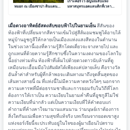
เงาแห่งศตวรรษในอ้อมกอดแห่ง
เกาะคอร์โว อัญมณีลับแห่ง
หมอก ณ เมืองซาปา ดินแดนที่
มหาสมุทรแอตแลนติกที่เวลา
วิถีแห่งขุนเขาถักทอผ่านผืนนา
หยุดหมุน
ขั้นบันได
เมื่อดวงอาทิตย์อัสดงลับขอบฟ้าไปในยามเย็น
สีสันของ
ท้องฟ้าที่เปลี่ยนจากสีครามเข้มไปสู่สีส้มอมชมพูได้อาบไล้
หมู่บ้านอูชกูลีให้กลายเป็นเมืองแห่งแสงสีทองในตำนาน
ในช่วงเวลานี้เองที่ความรู้สึกโดดเดี่ยวจะจางหายไป และ
ถูกแทนที่ด้วยความรู้สึกซาบซึ้งในความงดงามของโลกใบ
นี้อย่างท่วมท้น ท้องฟ้าที่เต็มไปด้วยดวงดาวนับล้านที่ดู
เหมือนจะเอื้อมมือไปสัมผัสได้เพียงแค่ปลายเล็บ คือรางวัล
อันล้ำค่าสำหรับผู้ที่กล้าพอจะเดินทางมาถึงจุดสิ้นสุดของ
เส้นทางสายนี้ ณ ที่แห่งนี้ไม่มีความคาดหวังใดๆ นอกจาก
ความเคารพที่มีต่อธรรมชาติและการยอมรับในวิถีที่โลก
ต้องการให้เราเป็น ความเงียบในยามค่ำคืนที่อูชกูลีไม่ใช่
ความเงียบที่น่ากลัว แต่เป็นความเงียบที่ให้คำตอบแก่
คำถามที่ค้างคาใจมานานแสนนาน ว่ามนุษย์เราต้องการ
สิ่งใดกันแน่เพื่อความสุขที่แท้จริง บทเรียนจากยอดเขาสูง
แห่งจอร์เจียนี้จะประทับอยู่ในใจของผู้มาเยือนไปตราบ