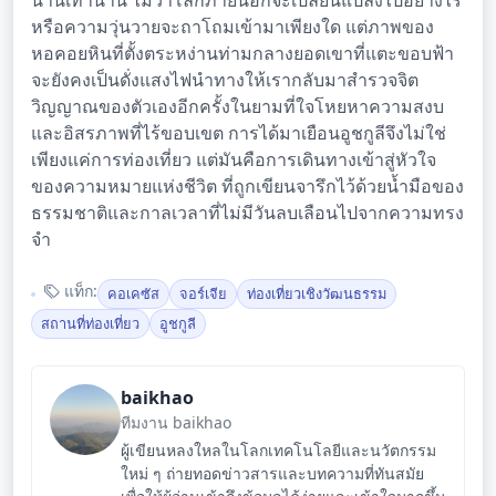
นานเท่านาน ไม่ว่าโลกภายนอกจะเปลี่ยนแปลงไปอย่างไร
หรือความวุ่นวายจะถาโถมเข้ามาเพียงใด แต่ภาพของ
หอคอยหินที่ตั้งตระหง่านท่ามกลางยอดเขาที่แตะขอบฟ้า
จะยังคงเป็นดั่งแสงไฟนำทางให้เรากลับมาสำรวจจิต
วิญญาณของตัวเองอีกครั้งในยามที่ใจโหยหาความสงบ
และอิสรภาพที่ไร้ขอบเขต การได้มาเยือนอูชกูลีจึงไม่ใช่
เพียงแค่การท่องเที่ยว แต่มันคือการเดินทางเข้าสู่หัวใจ
ของความหมายแห่งชีวิต ที่ถูกเขียนจารึกไว้ด้วยน้ำมือของ
ธรรมชาติและกาลเวลาที่ไม่มีวันลบเลือนไปจากความทรง
จำ
แท็ก:
คอเคซัส
จอร์เจีย
ท่องเที่ยวเชิงวัฒนธรรม
สถานที่ท่องเที่ยว
อูชกูลี
baikhao
ทีมงาน baikhao
ผู้เขียนหลงใหลในโลกเทคโนโลยีและนวัตกรรม
ใหม่ ๆ ถ่ายทอดข่าวสารและบทความที่ทันสมัย