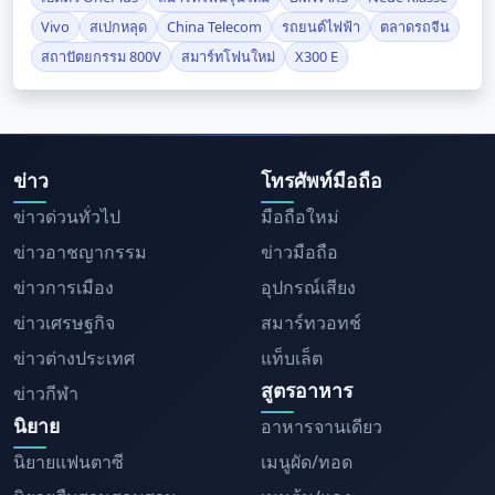
Vivo
สเปกหลุด
China Telecom
รถยนต์ไฟฟ้า
ตลาดรถจีน
สถาปัตยกรรม 800V
สมาร์ทโฟนใหม่
X300 E
ข่าว
โทรศัพท์มือถือ
ข่าวด่วนทั่วไป
มือถือใหม่
ข่าวอาชญากรรม
ข่าวมือถือ
ข่าวการเมือง
อุปกรณ์เสียง
ข่าวเศรษฐกิจ
สมาร์ทวอทช์
ข่าวต่างประเทศ
แท็บเล็ต
สูตรอาหาร
ข่าวกีฬา
นิยาย
อาหารจานเดียว
นิยายแฟนตาซี
เมนูผัด/ทอด