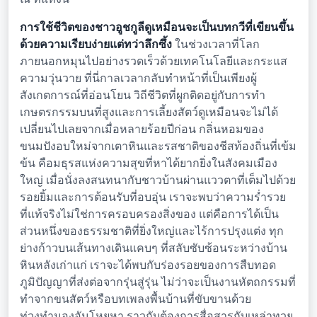
การใช้ชีวิตของชาวอูชกูลีดูเหมือนจะเป็นบทกวีที่เขียนขึ้น
ด้วยความเรียบง่ายแต่ทว่าลึกซึ้ง
ในช่วงเวลาที่โลก
ภายนอกหมุนไปอย่างรวดเร็วด้วยเทคโนโลยีและกระแส
ความวุ่นวาย ที่นี่กาลเวลากลับทำหน้าที่เป็นเพียงผู้
สังเกตการณ์ที่อ่อนโยน วิถีชีวิตที่ผูกติดอยู่กับการทำ
เกษตรกรรมบนที่สูงและการเลี้ยงสัตว์ดูเหมือนจะไม่ได้
เปลี่ยนไปเลยจากเมื่อหลายร้อยปีก่อน กลิ่นหอมของ
ขนมปังอบใหม่จากเตาหินและรสชาติของชีสท้องถิ่นที่เข้ม
ข้น คือมธุรสแห่งความสุขที่หาได้ยากยิ่งในสังคมเมือง
ใหญ่ เมื่อนั่งลงสนทนากับชาวบ้านผ่านแววตาที่เต็มไปด้วย
รอยยิ้มและการต้อนรับที่อบอุ่น เราจะพบว่าความร่ำรวย
ที่แท้จริงไม่ใช่การครอบครองสิ่งของ แต่คือการได้เป็น
ส่วนหนึ่งของธรรมชาติที่ยิ่งใหญ่และไร้การปรุงแต่ง ทุก
ย่างก้าวบนเส้นทางเดินแคบๆ ที่สลับซับซ้อนระหว่างบ้าน
หินหลังเก่าแก่ เราจะได้พบกับร่องรอยของการสืบทอด
ภูมิปัญญาที่ส่งต่อจากรุ่นสู่รุ่น ไม่ว่าจะเป็นงานหัตถกรรมที่
ทำจากขนสัตว์หรือบทเพลงพื้นบ้านที่ขับขานด้วย
ท่วงทำนองอันโหยหา ราวกับต้องการสื่อสารกับเหล่าทวย