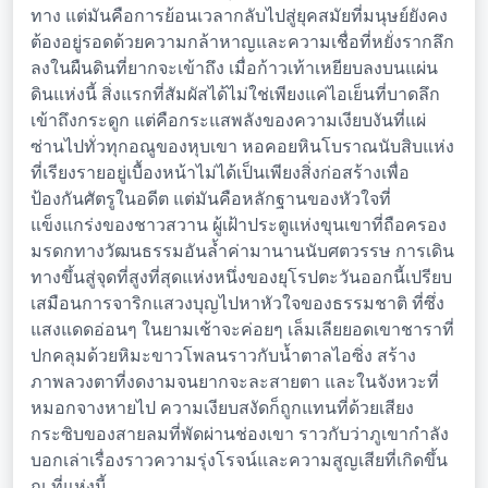
ทาง แต่มันคือการย้อนเวลากลับไปสู่ยุคสมัยที่มนุษย์ยังคง
ต้องอยู่รอดด้วยความกล้าหาญและความเชื่อที่หยั่งรากลึก
ลงในผืนดินที่ยากจะเข้าถึง เมื่อก้าวเท้าเหยียบลงบนแผ่น
ดินแห่งนี้ สิ่งแรกที่สัมผัสได้ไม่ใช่เพียงแค่ไอเย็นที่บาดลึก
เข้าถึงกระดูก แต่คือกระแสพลังของความเงียบงันที่แผ่
ซ่านไปทั่วทุกอณูของหุบเขา หอคอยหินโบราณนับสิบแห่ง
ที่เรียงรายอยู่เบื้องหน้าไม่ได้เป็นเพียงสิ่งก่อสร้างเพื่อ
ป้องกันศัตรูในอดีต แต่มันคือหลักฐานของหัวใจที่
แข็งแกร่งของชาวสวาน ผู้เฝ้าประตูแห่งขุนเขาที่ถือครอง
มรดกทางวัฒนธรรมอันล้ำค่ามานานนับศตวรรษ การเดิน
ทางขึ้นสู่จุดที่สูงที่สุดแห่งหนึ่งของยุโรปตะวันออกนี้เปรียบ
เสมือนการจาริกแสวงบุญไปหาหัวใจของธรรมชาติ ที่ซึ่ง
แสงแดดอ่อนๆ ในยามเช้าจะค่อยๆ เล็มเลียยอดเขาชาราที่
ปกคลุมด้วยหิมะขาวโพลนราวกับน้ำตาลไอซิ่ง สร้าง
ภาพลวงตาที่งดงามจนยากจะละสายตา และในจังหวะที่
หมอกจางหายไป ความเงียบสงัดก็ถูกแทนที่ด้วยเสียง
กระซิบของสายลมที่พัดผ่านช่องเขา ราวกับว่าภูเขากำลัง
บอกเล่าเรื่องราวความรุ่งโรจน์และความสูญเสียที่เกิดขึ้น
ณ ที่แห่งนี้