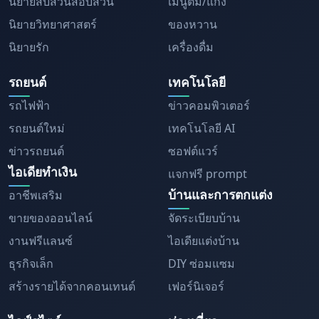
นิยายสืบสวนสอบสวน
เมนูต้ม/แกง
นิยายวิทยาศาสตร์
ของหวาน
นิยายรัก
เครื่องดื่ม
รถยนต์
เทคโนโลยี
รถไฟฟ้า
ข่าวคอมพิวเตอร์
รถยนต์ใหม่
เทคโนโลยี AI
ข่าวรถยนต์
ซอฟต์แวร์
ไอเดียทำเงิน
แจกฟรี prompt
บ้านและการตกแต่ง
อาชีพเสริม
ขายของออนไลน์
จัดระเบียบบ้าน
งานฟรีแลนซ์
ไอเดียแต่งบ้าน
ธุรกิจเล็ก
DIY ซ่อมแซม
สร้างรายได้จากคอนเทนต์
เฟอร์นิเจอร์