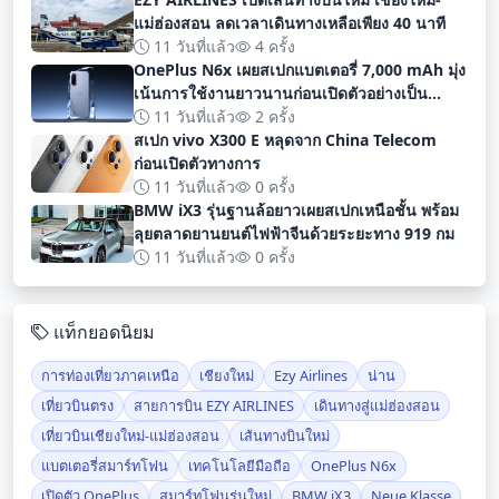
แม่ฮ่องสอน ลดเวลาเดินทางเหลือเพียง 40 นาที
11 วันที่แล้ว
4 ครั้ง
OnePlus N6x เผยสเปกแบตเตอรี่ 7,000 mAh มุ่ง
เน้นการใช้งานยาวนานก่อนเปิดตัวอย่างเป็น
ทางการ
11 วันที่แล้ว
2 ครั้ง
สเปก vivo X300 E หลุดจาก China Telecom
ก่อนเปิดตัวทางการ
11 วันที่แล้ว
0 ครั้ง
BMW iX3 รุ่นฐานล้อยาวเผยสเปกเหนือชั้น พร้อม
ลุยตลาดยานยนต์ไฟฟ้าจีนด้วยระยะทาง 919 กม
11 วันที่แล้ว
0 ครั้ง
แท็กยอดนิยม
การท่องเที่ยวภาคเหนือ
เชียงใหม่
Ezy Airlines
น่าน
เที่ยวบินตรง
สายการบิน EZY AIRLINES
เดินทางสู่แม่ฮ่องสอน
เที่ยวบินเชียงใหม่-แม่ฮ่องสอน
เส้นทางบินใหม่
แบตเตอรี่สมาร์ทโฟน
เทคโนโลยีมือถือ
OnePlus N6x
เปิดตัว OnePlus
สมาร์ทโฟนรุ่นใหม่
BMW iX3
Neue Klasse