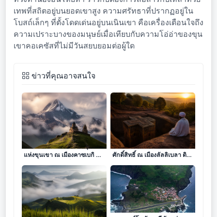
เทพที่สถิตอยู่บนยอดเขาสูง ความศรัทธาที่ปรากฏอยู่ใน
โบสถ์เล็กๆ ที่ตั้งโดดเด่นอยู่บนเนินเขา คือเครื่องเตือนใจถึง
ความเปราะบางของมนุษย์เมื่อเทียบกับความโอ่อ่าของขุน
เขาคอเคซัสที่ไม่มีวันสยบยอมต่อผู้ใด
ข่าวที่คุณอาจสนใจ
รอยจารึกแห่งมนตราในอุ้งมือ
เงาแห่งศรัทธาบนยอดเขา
แห่งขุนเขา ณ เมืองคาซเบกิ ดิน
ศักดิ์สิทธิ์ ณ เมืองลัลลิเบลา ดิน
แดนที่วิหารโดดเดี่ยวโอบกอด
แดนที่หินผาจำแลงกายเป็น
ท้องฟ้า
วิหารแห่งสวรรค์