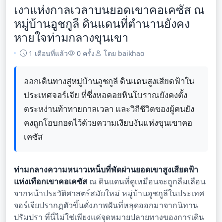
เงาแห่งกาลเวลาบนยอดเขาคอเคซัส ณ
หมู่บ้านอูชกูลี ดินแดนที่ตำนานยังคง
หายใจท่ามกลางขุนเขา
1 เดือนที่แล้ว
0 ครั้ง
โดย baikhao
ออกเดินทางสู่หมู่บ้านอูชกูลี ดินแดนสูงเสียดฟ้าใน
ประเทศจอร์เจีย ที่ซึ่งหอคอยหินโบราณยังคงตั้ง
ตระหง่านท้าทายกาลเวลา และวิถีชีวิตของผู้คนยัง
คงถูกโอบกอดไว้ด้วยความเงียบงันแห่งขุนเขาคอ
เคซัส
ท่ามกลางความหนาวเหน็บที่พัดผ่านยอดเขาสูงเสียดฟ้า
แห่งเทือกเขาคอเคซัส
ณ ดินแดนที่ดูเหมือนจะถูกลืมเลือน
จากหน้าประวัติศาสตร์สมัยใหม่ หมู่บ้านอูชกูลีในประเทศ
จอร์เจียปรากฏตัวขึ้นดั่งภาพฝันที่หลุดออกมาจากนิทาน
ปรัมปรา ที่นี่ไม่ใช่เพียงแค่จุดหมายปลายทางของการเดิน