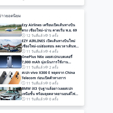
พัฒนา
ข่าวยอดนิยม
Ezy Airlines เตรียมเปิดเส้นทางบิน
ตรง เชียงใหม่–น่าน คาดเริ่ม พ.ย. 69
12 วันที่แล้ว
5 ครั้ง
EZY AIRLINES เปิดเส้นทางบินใหม่
เชียงใหม่-แม่ฮ่องสอน ลดเวลาเดินทาง
เหลือเพียง 40 นาที
11 วันที่แล้ว
4 ครั้ง
OnePlus N6x เผยสเปกแบตเตอรี่
7,000 mAh มุ่งเน้นการใช้งาน
ยาวนานก่อนเปิดตัวอย่างเป็นทางการ
11 วันที่แล้ว
2 ครั้ง
สเปก vivo X300 E หลุดจาก China
Telecom ก่อนเปิดตัวทางการ
11 วันที่แล้ว
0 ครั้ง
BMW iX3 รุ่นฐานล้อยาวเผยสเปก
เหนือชั้น พร้อมลุยตลาดยานยนต์ไฟฟ้า
จีนด้วยระยะทาง 919 กม
11 วันที่แล้ว
0 ครั้ง