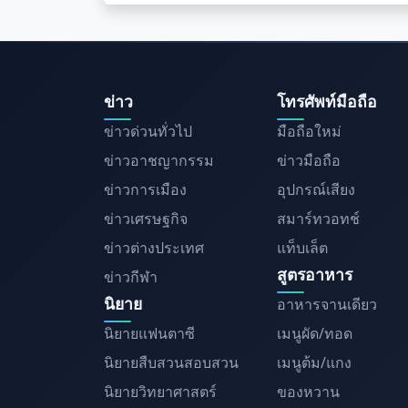
ข่าว
โทรศัพท์มือถือ
ข่าวด่วนทั่วไป
มือถือใหม่
ข่าวอาชญากรรม
ข่าวมือถือ
ข่าวการเมือง
อุปกรณ์เสียง
ข่าวเศรษฐกิจ
สมาร์ทวอทช์
ข่าวต่างประเทศ
แท็บเล็ต
สูตรอาหาร
ข่าวกีฬา
นิยาย
อาหารจานเดียว
นิยายแฟนตาซี
เมนูผัด/ทอด
นิยายสืบสวนสอบสวน
เมนูต้ม/แกง
นิยายวิทยาศาสตร์
ของหวาน