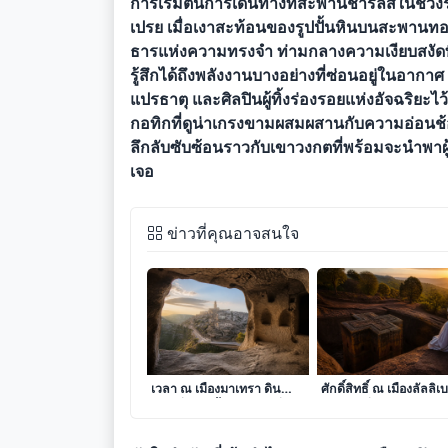
การเริ่มต้นการเดินทางที่สะพานชาร์ลส์ในช่
เปรย เมื่อเงาสะท้อนของรูปปั้นหินบนสะพานทอ
ธารแห่งความทรงจำ ท่ามกลางความเงียบสงัดที่
รู้สึกได้ถึงพลังงานบางอย่างที่ซ่อนอยู่ในอากาศ 
แปรธาตุ และศิลปินผู้ทิ้งร่องรอยแห่งอัจฉริย
กอทิกที่ดูน่าเกรงขามผสมผสานกับความอ่อนช้
ลึกลับซับซ้อนราวกับเขาวงกตที่พร้อมจะนำพ
เจอ
ข่าวที่คุณอาจสนใจ
ลมหายใจแห่งศิลาและกาล
เงาแห่งศรัทธาบนยอดเ
เวลา ณ เมืองมาเทรา ดิน
ศักดิ์สิทธิ์ ณ เมืองลัลลิเ
แดนที่โพรงถ้ำร้อยเรียงเรื่อง
ดินแดนที่หินผาจำแลงก
ราวแห่งอารยธรรม
เป็นวิหารแห่งสวรรค์