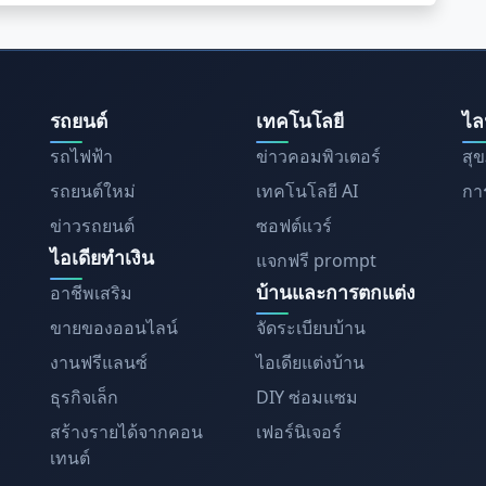
รถยนต์
เทคโนโลยี
ไล
รถไฟฟ้า
ข่าวคอมพิวเตอร์
สุ
รถยนต์ใหม่
เทคโนโลยี AI
การ
ข่าวรถยนต์
ซอฟต์แวร์
ไอเดียทำเงิน
แจกฟรี prompt
บ้านและการตกแต่ง
อาชีพเสริม
ขายของออนไลน์
จัดระเบียบบ้าน
งานฟรีแลนซ์
ไอเดียแต่งบ้าน
ธุรกิจเล็ก
DIY ซ่อมแซม
สร้างรายได้จากคอน
เฟอร์นิเจอร์
เทนต์