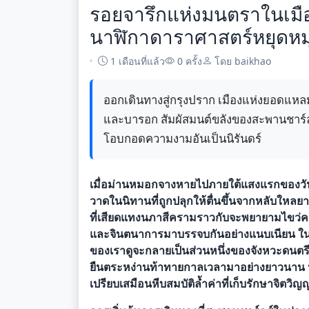
รอยจารึกแห่งมนตราในเมือ
นาฬิกาดาราศาสตร์หยุดหม
1 เดือนที่แล้ว
0 ครั้ง
โดย baikhao
ออกเดินทางสู่กรุงปราก เมืองแห่งยอดแหลม
และบารอก สัมผัสมนต์ขลังของสะพานชาร์ลส์
โอบกอดความงามอันเป็นนิรันดร์
เมื่อม่านหมอกจางหายไปภายใต้แสงแรกของวั
วาดในนิทานที่ถูกปลุกให้ตื่นขึ้นจากหลับให
ที่เสียดแทงนภาสีครามราวกับจะพยายามไขว่คว
และจินตนาการมาบรรจบกันอย่างแนบเนียน ในแต่
ของเราดูจะกลายเป็นส่วนหนึ่งของจังหวะดนตรีแ
ยืนตระหง่านท้าทายกาลเวลามาอย่างยาวนาน ปร
เปรียบเสมือนหีบสมบัติล้ำค่าที่เก็บรักษาจิตว