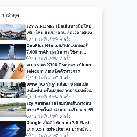
ข่าวล่าสุด
EZY AIRLINES เปิดเส้นทางบินใหม่
เชียงใหม่-แม่ฮ่องสอน ลดเวลาเดินทาง
เหลือเพียง 40 นาที
11 วันที่แล้ว
4 ครั้ง
OnePlus N6x เผยสเปกแบตเตอรี่
7,000 mAh มุ่งเน้นการใช้งาน
ยาวนานก่อนเปิดตัวอย่างเป็นทางการ
11 วันที่แล้ว
2 ครั้ง
สเปก vivo X300 E หลุดจาก China
Telecom ก่อนเปิดตัวทางการ
11 วันที่แล้ว
0 ครั้ง
BMW iX3 รุ่นฐานล้อยาวเผยสเปก
เหนือชั้น พร้อมลุยตลาดยานยนต์ไฟฟ้า
จีนด้วยระยะทาง 919 กม
11 วันที่แล้ว
0 ครั้ง
Ezy Airlines เตรียมเปิดเส้นทางบิน
ตรง เชียงใหม่–น่าน คาดเริ่ม พ.ย. 69
12 วันที่แล้ว
5 ครั้ง
Google เปิดตัว Gemini 3.6 Flash
และ 3.5 Flash-Lite: AI ประหยัด
ต้นทุน ประสิทธิภาพสูง สำหรับนัก
15 วันที่แล้ว
4 ครั้ง