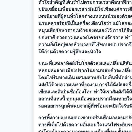
หัวใจสำคัญที่เต้นรำไปตามกาลเวลาคือนาฬิกาดา
ขยับเขยื้อนเพื่อบอกเวลา มันมิใช่เพียงแค่การเต
เทพนิยายที่ผู้คนทั่วโลกต่างแหงนหน้ามองด้ว
นานหลายร้อยปีเป็นเครื่องเตือนใจว่า แม้โลกจะห
หมุนเพื่อรักษารากเหง้าของตนเองไว้ การได้ยื
ของราศี ดวงดาว และวงโคจรของจักรวาล ทำให้
ความยิ่งใหญ่ของห้วงเวลาที่ไร้ขอบเขต ปรากจึงไ
ให้อ่านด้วยความรู้สึกและหัวใจ
ขณะที่แสงอาทิตย์เริ่มโรยตัวลงและเปลี่ยนสีสั
หลอมละลาย เมืองปรากในยามพลบค่ำจะเปลี่ยนโฉ
โคมไฟริมทางเดิน ผสมผสานกับไอเย็นที่พัดผ่
แฝงไว้ด้วยความเหงาที่งดงาม การได้นั่งจิบเครื่
เขียนและศิลปินชื่อก้องโลก ทำให้เราสัมผัสไ
สถานที่แห่งนี้ ทุกมุมเมืองของปรากมีลมหายใจ ม
รอคอยการถูกค้นพบจากผู้ที่พร้อมจะเปิดใจรับฟ
การทิ้งกายลงบนยอดเขาเปตรินเพื่อมองลงมายัง
ทางที่เต็มไปด้วยความอิ่มเอมใจ แสงไฟระยิบ
รุ่งโรจน์และความอดทนของเมืองที่ผ่านทั้งสง