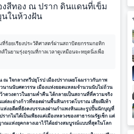
งสีทอง ณ ปราก ดินแดนที่เข็ม
ุนในห้วงฝัน
ที่ร้อยเรียงประวัติศาสตร์ผ่านสถาปัตยกรรมกอทิก
ในยามรุ่งอรุณที่กาลเวลาดูเหมือนจะหยุดนิ่งเพื่อ
น ณ ใจกลางทวีปยุโรป เมืองปรากเผยโฉมราวกับภาพ
ลยาวนานนับศตวรรษ เมืองแห่งยอดแหลมจำนวนนับไม่ถ้วน
้าดวงดาวในยามค่ำคืน ได้กลายเป็นสถานที่ที่ความจริง
ละย่างก้าวที่ทอดผ่านพื้นหินกรวดโบราณ เสียงฝีเท้า
ห่งอดีตที่ยังคงบรรเลงผ่านกำแพงหินและรูปปั้นนักบุญที่
ากไม่ได้เป็นเพียงแค่เมืองหลวงของสาธารณรัฐเช็ก แต่
ิญญาณแห่งยุคกลางเอาไว้ได้อย่างสมบูรณ์แบบที่สุดในโลก