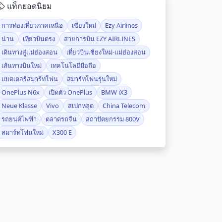
แท็กยอดนิยม
การท่องเที่ยวภาคเหนือ
เชียงใหม่
Ezy Airlines
น่าน
เที่ยวบินตรง
สายการบิน EZY AIRLINES
เดินทางสู่แม่ฮ่องสอน
เที่ยวบินเชียงใหม่-แม่ฮ่องสอน
เส้นทางบินใหม่
เทคโนโลยีมือถือ
แบตเตอรี่สมาร์ทโฟน
สมาร์ทโฟนรุ่นใหม่
OnePlus N6x
เปิดตัว OnePlus
BMW iX3
Neue Klasse
Vivo
สเปกหลุด
China Telecom
รถยนต์ไฟฟ้า
ตลาดรถจีน
สถาปัตยกรรม 800V
สมาร์ทโฟนใหม่
X300 E