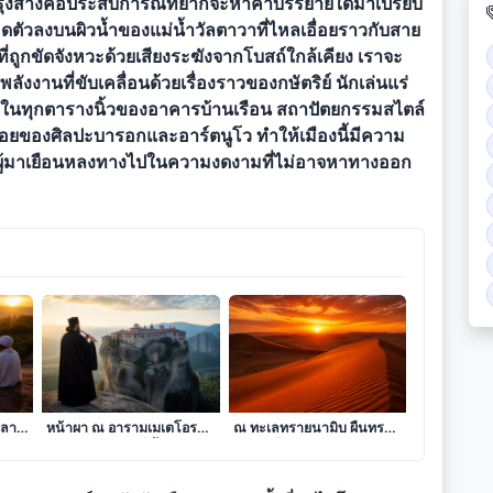
วงรุ่งสางคือประสบการณ์ที่ยากจะหาคำบรรยายใดมาเปรียบ
ดตัวลงบนผิวน้ำของแม่น้ำวัลตาวาที่ไหลเอื่อยราวกับสาย
ถูกขัดจังหวะด้วยเสียงระฆังจากโบสถ์ใกล้เคียง เราจะ
พลังงานที่ขับเคลื่อนด้วยเรื่องราวของกษัตริย์ นักเล่นแร่
ะไว้ในทุกตารางนิ้วของอาคารบ้านเรือน สถาปัตยกรรมสไตล์
อยของศิลปะบารอกและอาร์ตนูโว ทำให้เมืองนี้มีความ
าผู้มาเยือนหลงทางไปในความงดงามที่ไม่อาจหาทางออก
ขา
บทเพลงแห่งศรัทธาบนยอด
ดั่งรอยจารึกแห่งความเวิ้งว้าง
บลา
หน้าผา ณ อารามเมเตโอรา
ณ ทะเลทรายนามิบ ผืนทราย
าย
ปราสาทลอยฟ้าที่เอื้อมแตะ
สีเพลิงที่กระซิบคำตอบจาก
สรวงสวรรค์
ดวงตะวัน