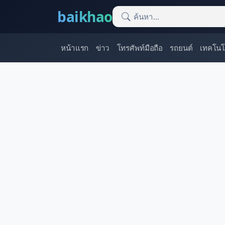
baikhao
หน้าแรก
ข่าว
โทรศัพท์มือถือ
รถยนต์
เทคโนโ