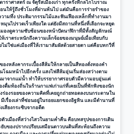
ราศาสตร์ ณ จัตุรัสเมืองเก่า ทุกครั้งที่กลไกโบราณ
ือนให้รู้ถึงชั่วโมงที่ผ่านพ้นไป แต่มันคือการร่ายรำของ
ยความทึ่ง ประติมากรรมไม้และฟันเฟืองเหล็กที่ทำงานมา
มุนไปรวดเร็วเพียงใด แต่ยังมีสถานที่หนึ่งที่เลือกจะหยุด
นมองดูความซับซ้อนของหน้าปัดนาฬิกาที่มีทั้งสัญลักษณ์
เราตระหนักถึงความเล็กจ้อยของมนุษย์เมื่อเทียบกับ
ม่ใช่แค่เมืองที่ให้เรามาสัมผัสด้วยสายตา แต่คือบทกวีที่
นของหลังคากระเบื้องสีส้มให้กลายเป็นสีทองดั่งทองคำ
มหน้าไปอีกครั้ง แสงไฟสีส้มอุ่นเริ่มส่องสว่างตาม
านมาจากแม่น้ำ ทำให้บรรยากาศรอบตัวมีความอบอุ่นแต่
องดื่มท้องถิ่นในร้านกาแฟเก่าแก่ที่เคยเป็นที่พักพิงของนัก
ด้ถึงร่องรอยของความคิดที่เคยถูกถ่ายทอดลงบนกระดาษใน
ีเรื่องเล่าที่ซ่อนอยู่ในรอยแยกของอิฐหิน และมีตำนานที่
ังเสียงกระซิบจากอดีต
ตัวเมืองที่สว่างไสวในยามค่ำคืน คือบทสรุปของการเดิน
ระยับของปรากเปรียบเสมือนดาวบนดินที่สะท้อนถึงความ
คราม การเมือง และการเปลี่ยนผ่านของยุคสมัยมาอย่างไม่