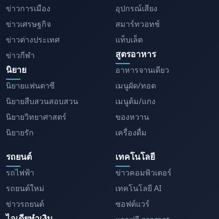
ข่าวการเมือง
อุปกรณ์เสียง
ข่าวเศรษฐกิจ
สมาร์ทวอทช์
ข่าวต่างประเทศ
แท็บเล็ต
สูตรอาหาร
ข่าวกีฬา
นิยาย
อาหารจานเดียว
นิยายแฟนตาซี
เมนูผัด/ทอด
นิยายสืบสวนสอบสวน
เมนูต้ม/แกง
นิยายวิทยาศาสตร์
ของหวาน
นิยายรัก
เครื่องดื่ม
รถยนต์
เทคโนโลยี
รถไฟฟ้า
ข่าวคอมพิวเตอร์
รถยนต์ใหม่
เทคโนโลยี AI
ข่าวรถยนต์
ซอฟต์แวร์
ไอเดียทำเงิน