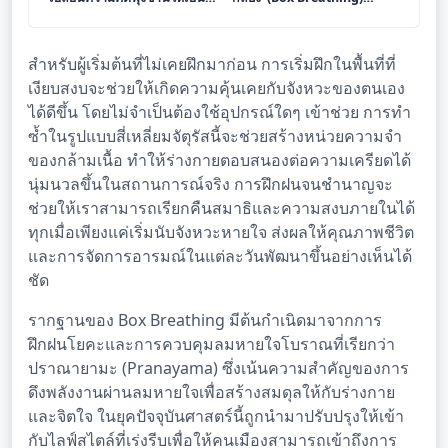
ระบบด้วยการเขียนบันทึก
เทคนิคกู้คืนสติและลด
สะท้อนตัวตน
ความเครียดฉับพลัน
สำหรับผู้เริ่มต้นที่ไม่เคยฝึกมาก่อน การเริ่มฝึกในพื้นที่ที่
เงียบสงบจะช่วยให้เกิดความคุ้นเคยกับจังหวะของตนเอง
ได้ดีขึ้น โดยไม่จำเป็นต้องใช้อุปกรณ์ใดๆ เข้าช่วย การทำ
ซ้ำในรูปแบบสี่เหลี่ยมจัตุรัสนี้จะช่วยสร้างหน่วยความจำ
ของกล้ามเนื้อ ทำให้ร่างกายตอบสนองต่อความเครียดได้
นุ่มนวลขึ้นในสถานการณ์จริง การฝึกฝนจนชำนาญจะ
ช่วยให้เราสามารถเรียกคืนสมาธิและความสงบภายในได้
ทุกเมื่อเพียงแค่เริ่มนับจังหวะหายใจ ส่งผลให้คุณภาพชีวิต
และการจัดการอารมณ์ในแต่ละวันพัฒนาขึ้นอย่างเห็นได้
ชัด
รากฐานของ Box Breathing มีต้นกำเนิดมาจากการ
ฝึกฝนโยคะและการควบคุมลมหายใจโบราณที่เรียกว่า
ปราณายามะ (Pranayama) ซึ่งเน้นความสำคัญของการ
ดึงพลังงานผ่านลมหายใจเพื่อสร้างสมดุลให้กับร่างกาย
และจิตใจ ในยุคปัจจุบันศาสตร์นี้ถูกนำมาปรับปรุงให้เข้า
กับไลฟ์สไตล์ที่เร่งรีบเพื่อให้คนเมืองสามารถเข้าถึงการ