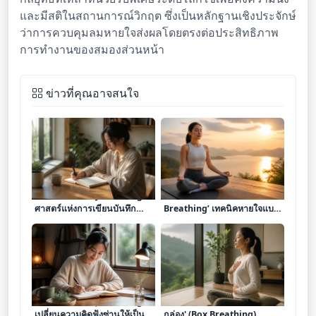
และมีสติในสถานการณ์วิกฤต ซึ่งเป็นหลักฐานเชิงประจักษ์
ว่าการควบคุมลมหายใจส่งผลโดยตรงต่อประสิทธิภาพ
การทำงานของสมองส่วนหน้า
ข่าวที่คุณอาจสนใจ
เจาะลึก ‘การทำ Journaling’
เจาะลึก ‘การทำ Box
ศาสตร์แห่งการเขียนบันทึก
Breathing’ เทคนิคหายใจแบบ
สะท้อนความคิดเพื่อจัดระเบียบ
สี่จังหวะเพื่อคุมสติและสยบ
จิตใจและเพิ่มประสิทธิภาพการ
ความตึงเครียด
ใช้ชีวิต
เจาะลึก 'การทำ Journaling'
เจาะลึก 'การฝึกลมหายใจแบบ
เปลี่ยนความคิดฟุ้งซ่านให้เป็น
กล่อง' (Box Breathing)