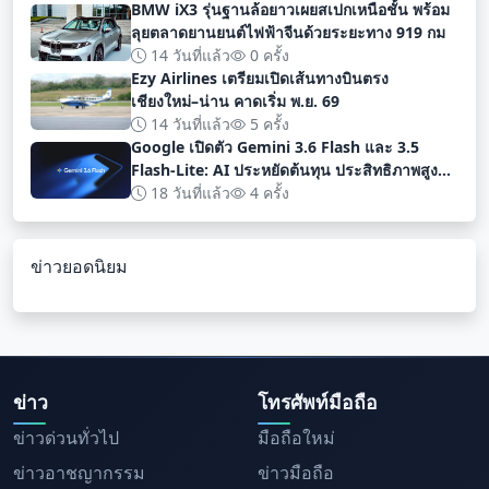
BMW iX3 รุ่นฐานล้อยาวเผยสเปกเหนือชั้น พร้อม
ลุยตลาดยานยนต์ไฟฟ้าจีนด้วยระยะทาง 919 กม
14 วันที่แล้ว
0 ครั้ง
Ezy Airlines เตรียมเปิดเส้นทางบินตรง
เชียงใหม่–น่าน คาดเริ่ม พ.ย. 69
14 วันที่แล้ว
5 ครั้ง
Google เปิดตัว Gemini 3.6 Flash และ 3.5
Flash-Lite: AI ประหยัดต้นทุน ประสิทธิภาพสูง
สำหรับนักพัฒนา
18 วันที่แล้ว
4 ครั้ง
ข่าวยอดนิยม
ข่าว
โทรศัพท์มือถือ
ข่าวด่วนทั่วไป
มือถือใหม่
ข่าวอาชญากรรม
ข่าวมือถือ