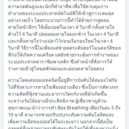
ความกดดันสูงและนักกีฬาอาชีพ เพื่อใช้ควบคุมการ
ทำงานของระบบประสาทอัตโนมัติให้เข้าสู่ภาวะสมดุล
อย่างรวดเร็ว โดยกระบวนการนี้ทำได้ด้วยการสูดลม
หายใจเข้าลึกๆ ให้เต็มปอดในเวลา 4 วินาที กลั้นหายใจ
ค้างไว้ 4 วินาที ปล่อยลมหายใจออกช้าๆ ในเวลา 4 วินาที
และกลั้นหายใจว่างเปล่าไว้ก่อนเริ่มรอบใหม่ในเวลา 4
วินาที วิธีการนี้ไม่เพียงแต่ช่วยลดระดับฮอร์โมนคอร์ติซอล
ที่ก่อให้เกิดความเครียด แต่ยังช่วยกระตุ้นการทำงานของ
ระบบประสาทพาราซิมพาเทติก ซึ่งทำหน้าที่สั่งการให้
ร่างกายเข้าสู่โหมดพักผ่อนและผ่อนคลายโดยตรง
ความโดดเด่นของเทคนิคนี้อยู่ที่การบังคับให้สมองโฟกัส
ไปที่จังหวะการหายใจเพียงอย่างเดียว ซึ่งเป็นการตัดวงจร
ความคิดที่ฟุ้งซ่านและอาการวิตกกังวลที่มักเกิดขึ้น
ระหว่างวันได้อย่างมีประสิทธิภาพ ผู้เชี่ยวชาญด้าน
สุขภาพแนะนำว่าการทำ Box Breathing เพียงวันละ 5 ถึง
10 นาที สามารถช่วยปรับปรุงระดับความดันโลหิตและ
เพิ่มความอึดของปอดได้ในระยะยาว นอกจากนี้ยังเป็น
กลยุทธ์ที่เหล่าหน่วยรบพิเศษระดับโลกใช้เพื่อคงความนิ่ง