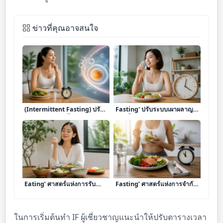
ข่าวที่คุณอาจสนใจ
เจาะลึก 'การทำ IF'
เจาะลึก 'การทำ Intermittent
(Intermittent Fasting) ปรับ
Fasting' ปรับระบบเผาผลาญ
ระบบเผาผลาญ ฟื้นฟูเซลล์
และฟื้นฟูเซลล์ด้วยช่วงเวลา
ระดับลึก
การกิน
เจาะลึก ‘การทำ Mindful
เจาะลึก ‘การทำ Intermittent
Eating’ ศาสตร์แห่งการรับ
Fasting’ ศาสตร์แห่งการจำกัด
ประทานอย่างมีสติเพื่อปรับ
ช่วงเวลาการกินเพื่อปรับระบบ
สมดุลระบบย่อยและเพิ่มความ
เผาผลาญและยืดอายุเซลล์
อิ่มเอมใจ
ในการเริ่มต้นทำ IF ผู้เชี่ยวชาญแนะนำให้ปรับตารางเวลา