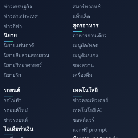
ข่าวเศรษฐกิจ
สมาร์ทวอทช์
ข่าวต่างประเทศ
แท็บเล็ต
สูตรอาหาร
ข่าวกีฬา
นิยาย
อาหารจานเดียว
นิยายแฟนตาซี
เมนูผัด/ทอด
นิยายสืบสวนสอบสวน
เมนูต้ม/แกง
นิยายวิทยาศาสตร์
ของหวาน
นิยายรัก
เครื่องดื่ม
รถยนต์
เทคโนโลยี
รถไฟฟ้า
ข่าวคอมพิวเตอร์
รถยนต์ใหม่
เทคโนโลยี AI
ข่าวรถยนต์
ซอฟต์แวร์
ไอเดียทำเงิน
แจกฟรี prompt