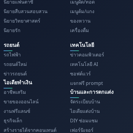
นิยายแฟนตาซี
เมนูผัด/ทอด
นิยายสืบสวนสอบสวน
เมนูต้ม/แกง
นิยายวิทยาศาสตร์
ของหวาน
นิยายรัก
เครื่องดื่ม
รถยนต์
เทคโนโลยี
รถไฟฟ้า
ข่าวคอมพิวเตอร์
รถยนต์ใหม่
เทคโนโลยี AI
ข่าวรถยนต์
ซอฟต์แวร์
ไอเดียทำเงิน
แจกฟรี prompt
บ้านและการตกแต่ง
อาชีพเสริม
ขายของออนไลน์
จัดระเบียบบ้าน
งานฟรีแลนซ์
ไอเดียแต่งบ้าน
ธุรกิจเล็ก
DIY ซ่อมแซม
สร้างรายได้จากคอนเทนต์
เฟอร์นิเจอร์