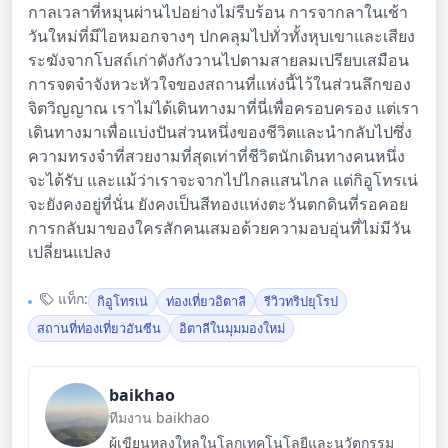
กาลเวลาที่หมุนผ่านไปอย่างไม่รีบร้อน การจากลาในเช้า
วันใหม่ที่มีไอหมอกจางๆ ปกคลุมไปทั่วทั้งหุบเขาและเสียง
ระฆังจากโบสถ์เก่าดังกังวานไปตามสายลมเปรียบเสมือน
การจดจำจังหวะหัวใจของสถานที่แห่งนี้ไว้ในส่วนลึกของ
จิตวิญญาณ เราไม่ได้เดินทางมาที่นี่เพื่อครอบครอง แต่เรา
เดินทางมาเพื่อแบ่งปันส่วนหนึ่งของชีวิตและนำกลับไปซึ่ง
ความทรงจำที่สวยงามที่สุดเท่าที่ชีวิตนักเดินทางคนหนึ่ง
จะได้รับ และแม้ว่าเราจะจากไปไกลแสนไกล แต่กิอูโทรเน่
จะยังคงอยู่ที่นั่น ยังคงเป็นสีทองแห่งตะวันตกดินที่รอคอย
การกลับมาของใครสักคนเสมอด้วยความอบอุ่นที่ไม่มีวัน
เปลี่ยนแปลง
แท็ก:
กิอูโทรเน่
ท่องเที่ยวอิตาลี
รีวิวทริปยุโรป
สถานที่ท่องเที่ยวอันซีน
อิตาลีในมุมมองใหม่
baikhao
ทีมงาน baikhao
ผู้เขียนหลงใหลในโลกเทคโนโลยีและนวัตกรรม