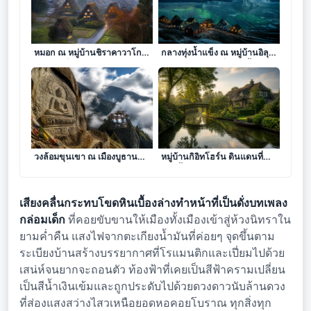
ดั่งรอยจารึกแห่งมนตรากลางไอ
ดั่งรอยจารึกแห่งความเงียบงัน
หมอก ณ หมู่บ้านชิราคาวาโกะ
กลางทุ่งน้ำแข็ง ณ หมู่บ้านอิลุล
ดินแดนที่กาลเวลาหยุดพักใน
ลิสแซท ดินแดนที่ภูเขาน้ำแข็ง
อ้อมกอดขุนเขา
ร่ายรำใต้แสงเหนือ
ดั่งรอยจารึกแห่งศรัทธากลาง
มนตราแห่งความเงียบสงัด ณ
วงล้อมขุนเขา ณ เมืองบูธาน
หมู่บ้านกิอิทโฮร์น ดินแดนที่
ดินแดนที่วิถีแห่งจิตวิญญาณ
สายน้ำถักทอเส้นใยแห่งกาล
สถิตในไอหมอก
เวลา
เสียงคลื่นกระทบโขดหินเบื้องล่างทำหน้าที่เป็นดั่งบทเพลง
กล่อมเด็ก
ที่คอยขับขานให้เมืองทั้งเมืองเข้าสู่ห้วงนิทราใน
ยามค่ำคืน แสงไฟจากตะเกียงน้ำมันที่ค่อยๆ จุดขึ้นตาม
ระเบียงบ้านสร้างบรรยากาศที่โรแมนติกและเปี่ยมไปด้วย
เสน่ห์จนยากจะถอนตัว ท้องฟ้าที่เคยเป็นสีฟ้าครามเปลี่ยน
เป็นสีน้ำเงินเข้มและถูกประดับไปด้วยดวงดาวนับล้านดวง
ที่ส่องแสงสว่างไสวเหนือยอดหอคอยโบราณ ทุกสิ่งทุก