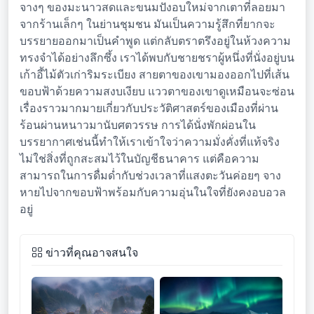
จางๆ ของมะนาวสดและขนมปังอบใหม่จากเตาที่ลอยมา
จากร้านเล็กๆ ในย่านชุมชน มันเป็นความรู้สึกที่ยากจะ
บรรยายออกมาเป็นคำพูด แต่กลับตราตรึงอยู่ในห้วงความ
ทรงจำได้อย่างลึกซึ้ง เราได้พบกับชายชราผู้หนึ่งที่นั่งอยู่บน
เก้าอี้ไม้ตัวเก่าริมระเบียง สายตาของเขามองออกไปที่เส้น
ขอบฟ้าด้วยความสงบเงียบ แววตาของเขาดูเหมือนจะซ่อน
เรื่องราวมากมายเกี่ยวกับประวัติศาสตร์ของเมืองที่ผ่าน
ร้อนผ่านหนาวมานับศตวรรษ การได้นั่งพักผ่อนใน
บรรยากาศเช่นนี้ทำให้เราเข้าใจว่าความมั่งคั่งที่แท้จริง
ไม่ใช่สิ่งที่ถูกสะสมไว้ในบัญชีธนาคาร แต่คือความ
สามารถในการดื่มด่ำกับช่วงเวลาที่แสงตะวันค่อยๆ จาง
หายไปจากขอบฟ้าพร้อมกับความอุ่นในใจที่ยังคงอบอวล
อยู่
ข่าวที่คุณอาจสนใจ