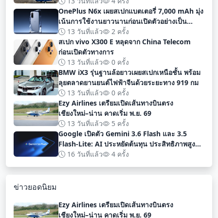
13 วันที่แล้ว
4 ครั้ง
OnePlus N6x เผยสเปกแบตเตอรี่ 7,000 mAh มุ่ง
เน้นการใช้งานยาวนานก่อนเปิดตัวอย่างเป็น
ทางการ
13 วันที่แล้ว
2 ครั้ง
สเปก vivo X300 E หลุดจาก China Telecom
ก่อนเปิดตัวทางการ
13 วันที่แล้ว
0 ครั้ง
BMW iX3 รุ่นฐานล้อยาวเผยสเปกเหนือชั้น พร้อม
ลุยตลาดยานยนต์ไฟฟ้าจีนด้วยระยะทาง 919 กม
13 วันที่แล้ว
0 ครั้ง
Ezy Airlines เตรียมเปิดเส้นทางบินตรง
เชียงใหม่–น่าน คาดเริ่ม พ.ย. 69
13 วันที่แล้ว
5 ครั้ง
Google เปิดตัว Gemini 3.6 Flash และ 3.5
Flash-Lite: AI ประหยัดต้นทุน ประสิทธิภาพสูง
สำหรับนักพัฒนา
16 วันที่แล้ว
4 ครั้ง
ข่าวยอดนิยม
Ezy Airlines เตรียมเปิดเส้นทางบินตรง
เชียงใหม่–น่าน คาดเริ่ม พ.ย. 69