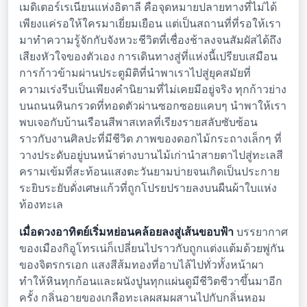
เมดิเตอร์เรเนียนแห่งอิตาลี คือจุดหมายปลายทางที่ไม่ได้
เพียงแค่รอให้ใครมาเยี่ยมเยือน แต่เป็นสถานที่ที่รอให้เรา
มาทำความรู้จักกับจังหวะชีวิตที่เชื่องช้าลงจนสัมผัสได้ถึง
เสียงหัวใจของตัวเอง การเดินทางสู่ที่แห่งนี้เปรียบเสมือน
การก้าวข้ามผ่านประตูมิติที่นำพาเราไปสู่ยุคสมัยที่
ความเร่งรีบเป็นเพียงคำนิยามที่ไม่เคยมีอยู่จริง ทุกก้าวย่าง
บนถนนหินกรวดที่ทอดตัวผ่านซอกซอยแคบๆ นำพาให้เรา
พบเจอกับบ้านเรือนสีพาสเทลที่เรียงรายสลับซับซ้อน
ราวกับงานศิลปะที่มีชีวิต ภาพของดอกไม้กระถางเล็กๆ ที่
วางประดับอยู่บนหน้าต่างบานไม้เก่านำสายตาไปสู่ทะเลสี
ครามเข้มที่สะท้อนแสงตะวันยามบ่ายจนเกิดเป็นประกาย
ระยิบระยับดั่งเศษแก้วที่ถูกโปรยปรายลงบนผืนผ้าใบแห่ง
ท้องทะเล
เมื่อดวงอาทิตย์เริ่มหย่อนคล้อยลงสู่เส้นขอบฟ้า
บรรยากาศ
ของเมืองกิอูโทรเน่ก็เปลี่ยนไปราวกับถูกแต่งแต้มด้วยพู่กัน
ของจิตรกรเอก แสงสีส้มทองที่อาบไล้ไปทั่วทั้งหน้าผา
ทำให้หินทุกก้อนและผนังปูนทุกแผ่นดูมีชีวิตชีวาขึ้นมาอีก
ครั้ง กลิ่นอายของเกลือทะเลผสมผสานไปกับกลิ่นหอม