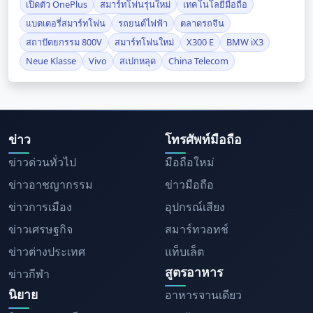
เปิดตัว OnePlus
สมาร์ทโฟนรุ่นใหม่
เทคโนโลยีมือถือ
แบตเตอรี่สมาร์ทโฟน
รถยนต์ไฟฟ้า
ตลาดรถจีน
สถาปัตยกรรม 800V
สมาร์ทโฟนใหม่
X300 E
BMW iX3
Neue Klasse
Vivo
สเปกหลุด
China Telecom
ข่าว
โทรศัพท์มือถือ
ข่าวด่วนทั่วไป
มือถือใหม่
ข่าวอาชญากรรม
ข่าวมือถือ
ข่าวการเมือง
อุปกรณ์เสียง
ข่าวเศรษฐกิจ
สมาร์ทวอทช์
ข่าวต่างประเทศ
แท็บเล็ต
สูตรอาหาร
ข่าวกีฬา
นิยาย
อาหารจานเดียว