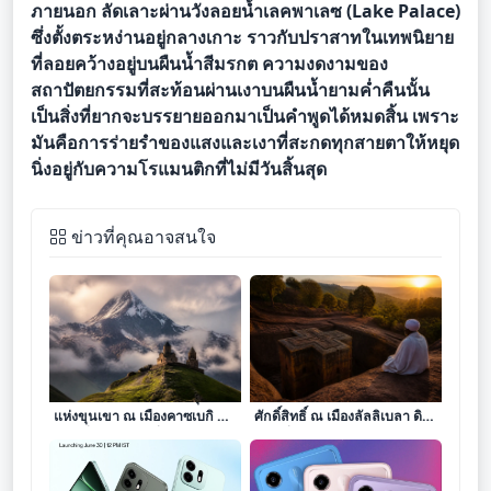
ภายนอก ลัดเลาะผ่านวังลอยน้ำเลคพาเลซ (Lake Palace)
ซึ่งตั้งตระหง่านอยู่กลางเกาะ ราวกับปราสาทในเทพนิยาย
ที่ลอยคว้างอยู่บนผืนน้ำสีมรกต ความงดงามของ
สถาปัตยกรรมที่สะท้อนผ่านเงาบนผืนน้ำยามค่ำคืนนั้น
เป็นสิ่งที่ยากจะบรรยายออกมาเป็นคำพูดได้หมดสิ้น เพราะ
มันคือการร่ายรำของแสงและเงาที่สะกดทุกสายตาให้หยุด
นิ่งอยู่กับความโรแมนติกที่ไม่มีวันสิ้นสุด
ข่าวที่คุณอาจสนใจ
รอยจารึกแห่งมนตราในอุ้งมือ
เงาแห่งศรัทธาบนยอดเขา
แห่งขุนเขา ณ เมืองคาซเบกิ ดิน
ศักดิ์สิทธิ์ ณ เมืองลัลลิเบลา ดิน
แดนที่วิหารโดดเดี่ยวโอบกอด
แดนที่หินผาจำแลงกายเป็น
ท้องฟ้า
วิหารแห่งสวรรค์