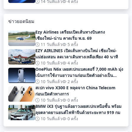
สำหรับนักพัฒนา
14 วันที่แล้ว
4 ครั้ง
ข่าวยอดนิยม
Ezy Airlines เตรียมเปิดเส้นทางบินตรง
เชียงใหม่–น่าน คาดเริ่ม พ.ย. 69
11 วันที่แล้ว
5 ครั้ง
EZY AIRLINES เปิดเส้นทางบินใหม่ เชียงใหม่-
แม่ฮ่องสอน ลดเวลาเดินทางเหลือเพียง 40 นาที
10 วันที่แล้ว
4 ครั้ง
OnePlus N6x เผยสเปกแบตเตอรี่ 7,000 mAh มุ่ง
เน้นการใช้งานยาวนานก่อนเปิดตัวอย่างเป็น
ทางการ
10 วันที่แล้ว
2 ครั้ง
สเปก vivo X300 E หลุดจาก China Telecom
ก่อนเปิดตัวทางการ
10 วันที่แล้ว
0 ครั้ง
BMW iX3 รุ่นฐานล้อยาวเผยสเปกเหนือชั้น พร้อม
ลุยตลาดยานยนต์ไฟฟ้าจีนด้วยระยะทาง 919 กม
10 วันที่แล้ว
0 ครั้ง