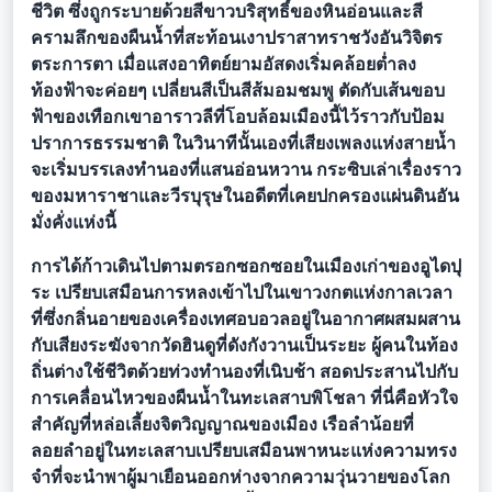
ชีวิต ซึ่งถูกระบายด้วยสีขาวบริสุทธิ์ของหินอ่อนและสี
ครามลึกของผืนน้ำที่สะท้อนเงาปราสาทราชวังอันวิจิตร
ตระการตา เมื่อแสงอาทิตย์ยามอัสดงเริ่มคล้อยต่ำลง
ท้องฟ้าจะค่อยๆ เปลี่ยนสีเป็นสีส้มอมชมพู ตัดกับเส้นขอบ
ฟ้าของเทือกเขาอาราวลีที่โอบล้อมเมืองนี้ไว้ราวกับป้อม
ปราการธรรมชาติ ในวินาทีนั้นเองที่เสียงเพลงแห่งสายน้ำ
จะเริ่มบรรเลงทำนองที่แสนอ่อนหวาน กระซิบเล่าเรื่องราว
ของมหาราชาและวีรบุรุษในอดีตที่เคยปกครองแผ่นดินอัน
มั่งคั่งแห่งนี้
การได้ก้าวเดินไปตามตรอกซอกซอยในเมืองเก่าของอูไดปุ
ระ เปรียบเสมือนการหลงเข้าไปในเขาวงกตแห่งกาลเวลา
ที่ซึ่งกลิ่นอายของเครื่องเทศอบอวลอยู่ในอากาศผสมผสาน
กับเสียงระฆังจากวัดฮินดูที่ดังกังวานเป็นระยะ ผู้คนในท้อง
ถิ่นต่างใช้ชีวิตด้วยท่วงทำนองที่เนิบช้า สอดประสานไปกับ
การเคลื่อนไหวของผืนน้ำในทะเลสาบพิโชลา ที่นี่คือหัวใจ
สำคัญที่หล่อเลี้ยงจิตวิญญาณของเมือง เรือลำน้อยที่
ลอยลำอยู่ในทะเลสาบเปรียบเสมือนพาหนะแห่งความทรง
จำที่จะนำพาผู้มาเยือนออกห่างจากความวุ่นวายของโลก