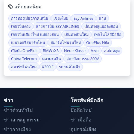
แท็กยอดนิยม
การท่องเที่ยวภาคเหนือ
เชียงใหม่
Ezy Airlines
น่าน
เที่ยวบินตรง
สายการบิน EZY AIRLINES
เดินทางสู่แม่ฮ่องสอน
เที่ยวบินเชียงใหม่-แม่ฮ่องสอน
เส้นทางบินใหม่
เทคโนโลยีมือถือ
แบตเตอรี่สมาร์ทโฟน
สมาร์ทโฟนรุ่นใหม่
OnePlus N6x
เปิดตัว OnePlus
BMW iX3
Neue Klasse
Vivo
สเปกหลุด
China Telecom
ตลาดรถจีน
สถาปัตยกรรม 800V
สมาร์ทโฟนใหม่
X300 E
รถยนต์ไฟฟ้า
ข่าว
โทรศัพท์มือถือ
ข่าวด่วนทั่วไป
มือถือใหม่
ข่าวอาชญากรรม
ข่าวมือถือ
ข่าวการเมือง
อุปกรณ์เสียง