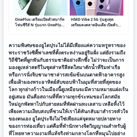
OnePlus เตรียมเปิดตัวสมาร์ท
HMD Vibe 2 5G รุ่นสูงสุด
โฟนซีรีส์ N รุ่นแรก OnePlus
เตรียมลงตลาดอินเดีย เปิดตัว
N6 ในอินเดีย 30 มิถุนายนนี้
ราคาพิเศษ 15,000 รูปี
ความพิเศษของอูไดปุระไม่ได้มีเพียงแค่ความหรูหราของ
พระราชวังซิตี้พาเลซที่ตั้งตระหง่านอยู่ริมฝั่ง แต่ยังรวมถึง
วิถีชีวิตที่ผูกพันกับธรรมชาติอย่างลึกซึ้ง ไม่ว่าจะเป็นการ
มองดูเหล่าสตรีในชุดส่าหรีสีสดใสมาตักน้ำที่ริมท่าเรือ
หรือการนั่งจิบชามาซาล่ารสเข้มข้นบนดาดฟ้าอาคารสูง
เพื่อเฝ้ามองพระอาทิตย์ลับขอบฟ้าในมุมที่สวยที่สุดของ
โลก ทุกย่างก้าวในเมืองนี้ดูเหมือนจะมีความหมายแฝงเร้น
อยู่เสมอ มันคือสถานที่ที่ความทุกข์ระทมของโลกสมัย
ใหม่ถูกพัดพาไปกับสายลมที่พัดผ่านทะเลสาบ เหลือทิ้งไว้
เพียงความเงียบสงบที่ชวนให้เราได้หันกลับมาสำรวจหัวใจ
ของตนเอง อูไดปุระจึงไม่ใช่เพียงแค่จุดหมายปลายทาง
ของการท่องเที่ยว แต่คือที่พำนักทางจิตวิญญาณสำหรับผู้
ที่โหยหาความงามที่แท้จริงท่ามกลางโลกที่หมุนไปอย่าง