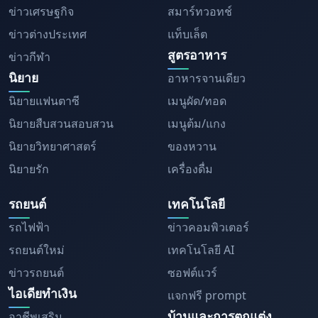
ข่าวเศรษฐกิจ
สมาร์ทวอทช์
ข่าวต่างประเทศ
แท็บเล็ต
สูตรอาหาร
ข่าวกีฬา
นิยาย
อาหารจานเดียว
นิยายแฟนตาซี
เมนูผัด/ทอด
นิยายสืบสวนสอบสวน
เมนูต้ม/แกง
นิยายวิทยาศาสตร์
ของหวาน
นิยายรัก
เครื่องดื่ม
รถยนต์
เทคโนโลยี
รถไฟฟ้า
ข่าวคอมพิวเตอร์
รถยนต์ใหม่
เทคโนโลยี AI
ข่าวรถยนต์
ซอฟต์แวร์
ไอเดียทำเงิน
แจกฟรี prompt
บ้านและการตกแต่ง
อาชีพเสริม