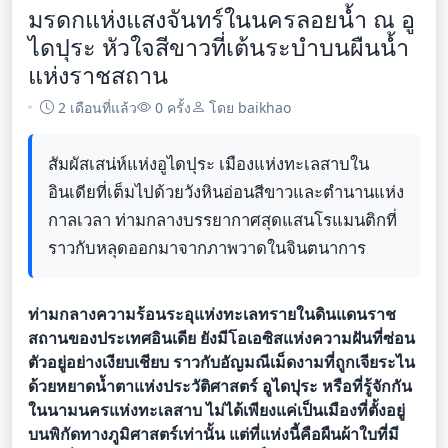
มรดกแห่งแสงจันทร์ในนครลอยน้ำ ณ อู
ไดปุระ หัวใจสีขาวที่เต้นระบำบนผืนน้ำ
แห่งราชสถาน
2 เดือนที่แล้ว
0 ครั้ง
โดย baikhao
สัมผัสเสน่ห์แห่งอูไดปุระ เมืองแห่งทะเลสาบใน
อินเดียที่เต็มไปด้วยวังหินอ่อนสีขาวและตำนานแห่ง
กาลเวลา ท่ามกลางบรรยากาศสุดแสนโรแมนติกที่
ราวกับหลุดออกมาจากภาพวาดในจินตนาการ
ท่ามกลางความร้อนระอุแห่งทะเลทรายในดินแดนราช
สถานของประเทศอินเดีย ยังมีโอเอซิสแห่งความฝันที่ซ่อน
ตัวอยู่อย่างเงียบเชียบ ราวกับอัญมณีเม็ดงามที่ถูกเจียระไน
ด้วยหยาดน้ำตาแห่งประวัติศาสตร์ อูไดปุระ หรือที่รู้จักกัน
ในนามนครแห่งทะเลสาบ ไม่ได้เพียงแค่เป็นเมืองที่ตั้งอยู่
บนพิกัดทางภูมิศาสตร์เท่านั้น แต่ที่แห่งนี้คือผืนผ้าใบที่มี