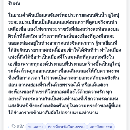
รีบเร่ง
ในยามค่ำคืนเมื่อแสงจันทร์ทอประกายลงบนผืนน้ำ อูไดปุ
ระจะแปรเปลี่ยนเป็นดินแดนแห่งมนตราที่ดูสมจริงจนน่า
เหลือเชื่อ แสงไฟจากพระราชวังที่ส่องสว่างสะท้อนลงบน
ผิวน้ำที่นิ่งสนิท สร้างภาพลักษณ์ของเมืองที่ดูเหมือนจะ
ลอยละล่องอยู่ในห้วงอวกาศแห่งจินตนาการ ผู้มาเยือนที่
ได้สัมผัสบรรยากาศเช่นนี้ย่อมเข้าใจได้ทันทีว่า ทำไมเมือง
แห่งนี้ถึงได้ชื่อว่าเป็นเมืองที่โรแมนติกที่สุดแห่งหนึ่งใน
เอเชีย เพราะทุกองค์ประกอบที่ประกอบสร้างขึ้นเป็นอูไดปุ
ระนั้น ล้วนถูกออกแบบมาเพื่อเฉลิมฉลองให้กับความงาม
ที่เหนือกาลเวลา ไม่ว่าจะเป็นลวดลายแกะสลักบนผนังหิน
อ่อน สวนหย่อมที่ร่มรื่นด้วยพรรณไม้ หรือแม้แต่เงา
สะท้อนของทิวเขาที่โอบกอดเมืองไว้ด้วยความรัก ทุก
อย่างล้วนประสานกันเป็นท่วงทำนองที่เรียกว่ามรดกแห่ง
แสงจันทร์ ซึ่งจะยังคงติดตรึงอยู่ในความทรงจำของผู้ที่เคย
ได้ย่างกรายเข้ามาสัมผัสไปตราบนานเท่านาน
แท็ก:
ทะเลสาบ
ท่องเที่ยวเชิงวัฒนธรรม
สถาปัตยกรรม