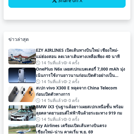
Share on X
ข่าวล่าสุด
EZY AIRLINES เปิดเส้นทางบินใหม่ เชียงใหม่-
แม่ฮ่องสอน ลดเวลาเดินทางเหลือเพียง 40 นาที
14 วันที่แล้ว
4 ครั้ง
OnePlus N6x เผยสเปกแบตเตอรี่ 7,000 mAh มุ่ง
เน้นการใช้งานยาวนานก่อนเปิดตัวอย่างเป็น
ทางการ
14 วันที่แล้ว
2 ครั้ง
สเปก vivo X300 E หลุดจาก China Telecom
ก่อนเปิดตัวทางการ
14 วันที่แล้ว
0 ครั้ง
BMW iX3 รุ่นฐานล้อยาวเผยสเปกเหนือชั้น พร้อม
ลุยตลาดยานยนต์ไฟฟ้าจีนด้วยระยะทาง 919 กม
14 วันที่แล้ว
0 ครั้ง
Ezy Airlines เตรียมเปิดเส้นทางบินตรง
เชียงใหม่–น่าน คาดเริ่ม พ.ย. 69