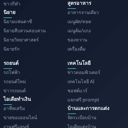
สูตรอาหาร
ข่าวกีฬา
นิยาย
อาหารจานเดียว
นิยายแฟนตาซี
เมนูผัด/ทอด
นิยายสืบสวนสอบสวน
เมนูต้ม/แกง
นิยายวิทยาศาสตร์
ของหวาน
นิยายรัก
เครื่องดื่ม
รถยนต์
เทคโนโลยี
รถไฟฟ้า
ข่าวคอมพิวเตอร์
รถยนต์ใหม่
เทคโนโลยี AI
ข่าวรถยนต์
ซอฟต์แวร์
ไอเดียทำเงิน
แจกฟรี prompt
บ้านและการตกแต่ง
อาชีพเสริม
ขายของออนไลน์
จัดระเบียบบ้าน
งานฟรีแลนซ์
ไอเดียแต่งบ้าน