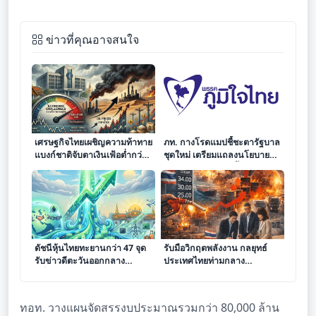
ข่าวที่คุณอาจสนใจ
เศรษฐกิจไทยเผชิญความท้าทาย
ภท. กางโรดแมปชี้ชะตารัฐบาล
แบงก์ชาติจับตาเงินเฟ้อต่ำกว่า
ชุดใหม่ เตรียมแถลงนโยบายกู้
เป้า ขณะนักเศรษฐศาสตร์เตือน
เศรษฐกิจ-ฝ่าวิกฤตน้ำมันใน 1 ปี
เสี่ยง Stagflation
ดัชนีหุ้นไทยทะยานกว่า 47 จุด
รับมือวิกฤตพลังงาน กลยุทธ์
รับข่าวดีตะวันออกกลาง
ประเทศไทยท่ามกลาง
คลี่คลาย โบรกเกอร์เตือนระวัง
สถานการณ์โลกผันผวน
แรงขาย
ทอท. วางแผนจัดสรรงบประมาณรวมกว่า 80,000 ล้าน