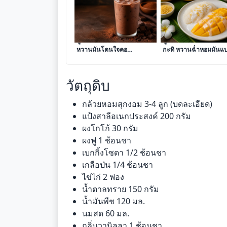
สูตรโกโก้เย็นเข้มข้น รสชาติ
สูตรข้าวเหนียวมะม่วงน้
หวานมันโดนใจคอ
กะทิ หวานฉ่ำหอมมันแ
ช็อกโกแลต
ไทยแท้
วัตถุดิบ
กล้วยหอมสุกงอม 3-4 ลูก (บดละเอียด)
แป้งสาลีอเนกประสงค์ 200 กรัม
ผงโกโก้ 30 กรัม
ผงฟู 1 ช้อนชา
เบกกิ้งโซดา 1/2 ช้อนชา
เกลือป่น 1/4 ช้อนชา
ไข่ไก่ 2 ฟอง
น้ำตาลทราย 150 กรัม
น้ำมันพืช 120 มล.
นมสด 60 มล.
กลิ่นวานิลลา 1 ช้อนชา