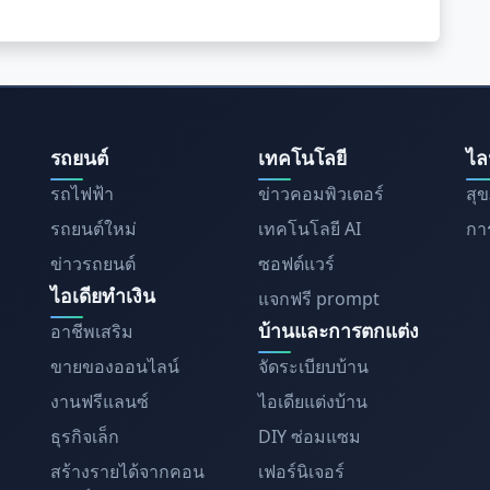
รถยนต์
เทคโนโลยี
ไล
รถไฟฟ้า
ข่าวคอมพิวเตอร์
สุ
รถยนต์ใหม่
เทคโนโลยี AI
การ
ข่าวรถยนต์
ซอฟต์แวร์
ไอเดียทำเงิน
แจกฟรี prompt
บ้านและการตกแต่ง
อาชีพเสริม
ขายของออนไลน์
จัดระเบียบบ้าน
งานฟรีแลนซ์
ไอเดียแต่งบ้าน
ธุรกิจเล็ก
DIY ซ่อมแซม
สร้างรายได้จากคอน
เฟอร์นิเจอร์