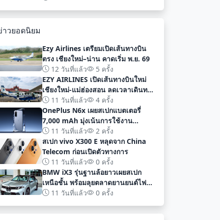
พัฒนา
ข่าวยอดนิยม
Ezy Airlines เตรียมเปิดเส้นทางบิน
ตรง เชียงใหม่–น่าน คาดเริ่ม พ.ย. 69
12 วันที่แล้ว
5 ครั้ง
EZY AIRLINES เปิดเส้นทางบินใหม่
เชียงใหม่-แม่ฮ่องสอน ลดเวลาเดินทาง
เหลือเพียง 40 นาที
11 วันที่แล้ว
4 ครั้ง
OnePlus N6x เผยสเปกแบตเตอรี่
7,000 mAh มุ่งเน้นการใช้งาน
ยาวนานก่อนเปิดตัวอย่างเป็นทางการ
11 วันที่แล้ว
2 ครั้ง
สเปก vivo X300 E หลุดจาก China
Telecom ก่อนเปิดตัวทางการ
11 วันที่แล้ว
0 ครั้ง
BMW iX3 รุ่นฐานล้อยาวเผยสเปก
เหนือชั้น พร้อมลุยตลาดยานยนต์ไฟฟ้า
จีนด้วยระยะทาง 919 กม
11 วันที่แล้ว
0 ครั้ง