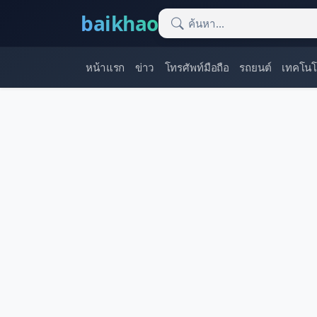
baikhao
หน้าแรก
ข่าว
โทรศัพท์มือถือ
รถยนต์
เทคโนโ