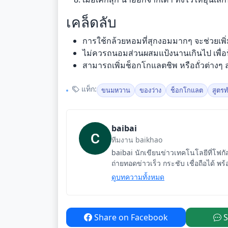
เคล็ดลับ
การใช้กล้วยหอมที่สุกงอมมากๆ จะช่วยเพ
ไม่ควรถนอมส่วนผสมแป้งนานเกินไป เพื่อป้อ
สามารถเพิ่มช็อกโกแลตชิพ หรือถั่วต่างๆ ล
แท็ก:
ขนมหวาน
ของว่าง
ช็อกโกแลต
สูตรท
baibai
ทีมงาน baikhao
baibai นักเขียนข่าวเทคโนโลยีที่โฟก
ถ่ายทอดข่าวเร็ว กระชับ เชื่อถือได้ พร้
ดูบทความทั้งหมด
Share on Facebook
S