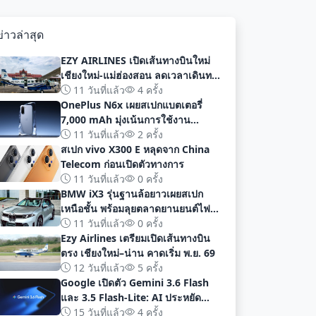
ข่าวล่าสุด
EZY AIRLINES เปิดเส้นทางบินใหม่
เชียงใหม่-แม่ฮ่องสอน ลดเวลาเดินทาง
เหลือเพียง 40 นาที
11 วันที่แล้ว
4 ครั้ง
OnePlus N6x เผยสเปกแบตเตอรี่
7,000 mAh มุ่งเน้นการใช้งาน
ยาวนานก่อนเปิดตัวอย่างเป็นทางการ
11 วันที่แล้ว
2 ครั้ง
สเปก vivo X300 E หลุดจาก China
Telecom ก่อนเปิดตัวทางการ
11 วันที่แล้ว
0 ครั้ง
BMW iX3 รุ่นฐานล้อยาวเผยสเปก
เหนือชั้น พร้อมลุยตลาดยานยนต์ไฟฟ้า
จีนด้วยระยะทาง 919 กม
11 วันที่แล้ว
0 ครั้ง
Ezy Airlines เตรียมเปิดเส้นทางบิน
ตรง เชียงใหม่–น่าน คาดเริ่ม พ.ย. 69
12 วันที่แล้ว
5 ครั้ง
Google เปิดตัว Gemini 3.6 Flash
และ 3.5 Flash-Lite: AI ประหยัด
ต้นทุน ประสิทธิภาพสูง สำหรับนัก
15 วันที่แล้ว
4 ครั้ง