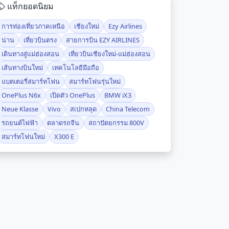
แท็กยอดนิยม
การท่องเที่ยวภาคเหนือ
เชียงใหม่
Ezy Airlines
น่าน
เที่ยวบินตรง
สายการบิน EZY AIRLINES
เดินทางสู่แม่ฮ่องสอน
เที่ยวบินเชียงใหม่-แม่ฮ่องสอน
เส้นทางบินใหม่
เทคโนโลยีมือถือ
แบตเตอรี่สมาร์ทโฟน
สมาร์ทโฟนรุ่นใหม่
OnePlus N6x
เปิดตัว OnePlus
BMW iX3
Neue Klasse
Vivo
สเปกหลุด
China Telecom
รถยนต์ไฟฟ้า
ตลาดรถจีน
สถาปัตยกรรม 800V
สมาร์ทโฟนใหม่
X300 E