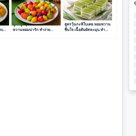
ำ
สูตรลูกชุบ ผลไม้หลากสี
สูตรวุ้นกะทิใบเตย หอมหวาน
บบ
หวานหอมน่ารัก ทำง่าย
ชื่นใจ เนื้อสัมผัสละมุน ทำ
อร่อยเพลิน
ง่ายได้ที่บ้าน