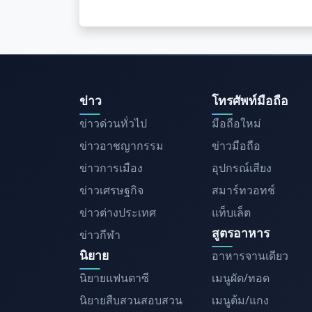
ข่าว
โทรศัพท์มือถือ
ข่าวด่วนทั่วไป
มือถือใหม่
ข่าวอาชญากรรม
ข่าวมือถือ
ข่าวการเมือง
อุปกรณ์เสียง
ข่าวเศรษฐกิจ
สมาร์ทวอทช์
ข่าวต่างประเทศ
แท็บเล็ต
สูตรอาหาร
ข่าวกีฬา
นิยาย
อาหารจานเดียว
นิยายแฟนตาซี
เมนูผัด/ทอด
นิยายสืบสวนสอบสวน
เมนูต้ม/แกง