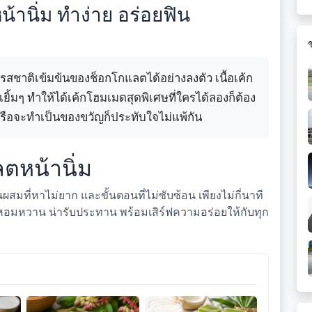
านิ่ม ทำง่าย อร่อยฟิน
สชาติเข้มข้นของช็อกโกแลตได้อย่างลงตัว เนื้อเค้ก
เยิ้มๆ ทำให้ได้เค้กโฮมเมดสุดพิเศษที่ใครได้ลองก็ต้อง
รือจะทำเป็นของขวัญก็ประทับใจไม่แพ้กัน
ตหน้านิ่ม
สมที่หาไม่ยาก และขั้นตอนที่ไม่ซับซ้อน เพียงไม่กี่นาที
่หอมหวาน น่ารับประทาน พร้อมเสิร์ฟความอร่อยให้กับทุก