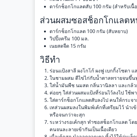
ดาร์กช็อกโกแลตสับ 100 กรัม (สำหรับเนื้อ
ส่วนผสมซอสช็อกโกแลตหน้
ดาร์กช็อกโกแลต 100 กรัม (สับหยาบ)
วิปปิ้งครีม 100 มล.
เนยสดจืด 15 กรัม
วิธีทำ
ร่อนแป้งสาลี ผงโกโก้ ผงฟู เบกกิ้งโซดา และ
ในชามผสม ตีไข่ไก่กับน้ำตาลทรายจนขึ้นฟู
ใส่น้ำมันพืช นมสด กลิ่นวานิลลา และกล้
ค่อยๆ ใส่ส่วนผสมแป้งที่ร่อนไว้ลงไป ใช้พ
ใส่ดาร์กช็อกโกแลตสับลงไป คนให้กระจายตั
เทส่วนผสมลงในพิมพ์เค้กที่เตรียมไว้ นำเ
หรือจนกว่าจะสุก
ระหว่างรอเค้กสุก ทำซอสช็อกโกแลต โดยน
คนจนละลายเข้ากันเป็นเนื้อเดียว
เมื่อเค้กสุก นำออกจากเตา ทิ้งไว้ให้อุ่นเ