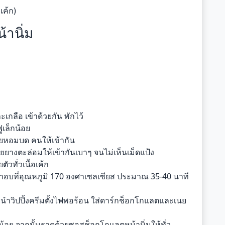
เค้ก)
านิ่ม
เกลือ เข้าด้วยกัน พักไว้
เล็กน้อย
วยหอมบด คนให้เข้ากัน
ายยางตะล่อมให้เข้ากันเบาๆ จนไม่เห็นเม็ดแป้ง
วทั่วเนื้อเค้ก
ข้าอบที่อุณหภูมิ 170 องศาเซลเซียส ประมาณ 35-40 นาที
ำวิปปิ้งครีมตั้งไฟพอร้อน ใส่ดาร์กช็อกโกแลตและเนย
ล็กน้อย จากนั้นราดด้วยซอสช็อกโกแลตหน้านิ่มให้ทั่ว