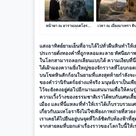
บทเพลงแห่งศรัทธาบนยอด
ลมหายใจแห่งศิลาและ
หน้าผา ณ อารามเมเตโอรา
เวลา ณ เมืองมาเทรา ดิ
ปราสาทลอยฟ้าที่เอื้อมแตะ
แดนที่โพรงถ้ำร้อยเรียงเร
สรวงสวรรค์
ราวแห่งอารยธรรม
แสงอาทิตย์ยามเย็นที่อาบไล้ไปทั่วผืนหินทำให้
ประกายดั่งทองคำที่ถูกหลอมละลาย ทัศนียภาพที่
ในโลกสามารถลอกเลียนแบบได้ ความเงียบที่นี่ไ
ได้เฝ้ามองความยิ่งใหญ่ของจักรวาลที่โอบกอดม
บนโขดหินสักก้อนในยามที่แสงสุดท้ายกำลังจะดั
ของคำว่านิรันดร์อย่างแท้จริง มนุษย์เราเป็นเพี
ไว้จะยังคงอยู่ต่อไปอีกนานแสนนานเพื่อให้คนรุ
ความเวิ้งว้างของธรรมชาติเราได้พบกับเศษเสี
เมือง และที่นี่แหละที่ทำให้เราได้เก็บรวบรวมเ
เกี่ยวกับเมเทโอราจึงไม่ใช่เพียงภาพถ่ายที่สวยงา
เราเคยได้ไปยืนอยู่บนจุดที่ใกล้ชิดกับท้องฟ้าที่
จากสายลมที่บอกเล่าเรื่องราวของโลกใบนี้ให้เร