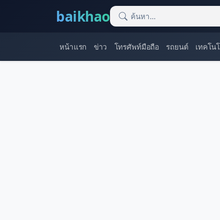
baikhao
หน้าแรก
ข่าว
โทรศัพท์มือถือ
รถยนต์
เทคโนโ