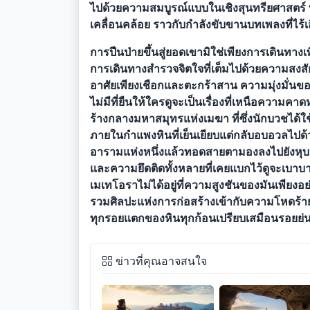
ไปด้วยความสมบูรณ์แบบในเชิงสุนทรียศาสตร์ ท้
เคลื่อนคล้อย ราวกับกำลังขับขานบทเพลงที่ไร้เส
การปีนป่ายขึ้นสู่ยอดเขามิใช่เพียงการเดินท
การเดินทางสำรวจจิตใจที่เต็มไปด้วยความสงสัยใค
อาศัยเพียงเชือกและตะกร้าสาน ความมุ่งมั่นข
ไม่มีที่ยืนให้ใครดูจะเป็นเรื่องที่เหนือความคา
ร้างกลางมหาสมุทรแห่งเมฆา ที่ซึ่งนักบวชได้ใช
ภายในกำแพงหินที่เย็นเยียบแต่กลับอบอวลไปด้ว
อารามแห่งหนึ่งแล้วทอดสายตามองลงไปยังหุบเขา
และความยึดติดทั้งหลายที่เคยแบกไว้ดูจะเบาบ
เมเทโอราไม่ได้อยู่ที่ความสูงชันของมันเพียง
รวมศิลปะแห่งการก่อสร้างเข้ากับความโหดร้า
ทุกรอยแตกของหินทุกก้อนเปรียบเสมือนรอยย
ข่าวที่คุณอาจสนใจ