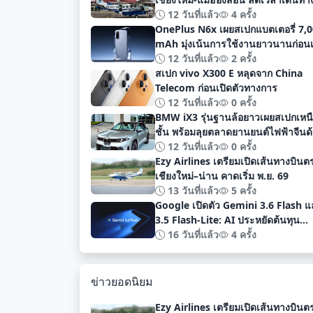
เหลือเพียง 40 นาที
12 วันที่แล้ว
4 ครั้ง
OnePlus N6x เผยสเปกแบตเตอรี่ 7,
mAh มุ่งเน้นการใช้งานยาวนานก่อนเ
ตัวอย่างเป็นทางการ
12 วันที่แล้ว
2 ครั้ง
สเปก vivo X300 E หลุดจาก China
Telecom ก่อนเปิดตัวทางการ
12 วันที่แล้ว
0 ครั้ง
BMW iX3 รุ่นฐานล้อยาวเผยสเปกเหน
ชั้น พร้อมลุยตลาดยานยนต์ไฟฟ้าจีนด
ระยะทาง 919 กม
12 วันที่แล้ว
0 ครั้ง
Ezy Airlines เตรียมเปิดเส้นทางบินต
เชียงใหม่–น่าน คาดเริ่ม พ.ย. 69
13 วันที่แล้ว
5 ครั้ง
Google เปิดตัว Gemini 3.6 Flash 
3.5 Flash-Lite: AI ประหยัดต้นทุน
ประสิทธิภาพสูง สำหรับนักพัฒนา
16 วันที่แล้ว
4 ครั้ง
ข่าวยอดนิยม
Ezy Airlines เตรียมเปิดเส้นทางบินต