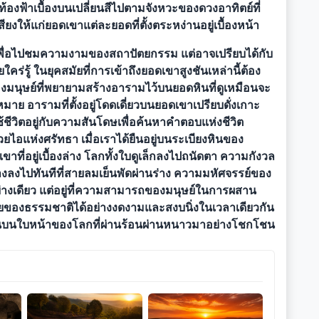
องฟ้าเบื้องบนเปลี่ยนสีไปตามจังหวะของดวงอาทิตย์ที่
ียงให้แก่ยอดเขาแต่ละยอดที่ตั้งตระหง่านอยู่เบื้องหน้า
างเพื่อไปชมความงามของสถาปัตยกรรม แต่อาจเปรียบได้กับ
ร่รู้ ในยุคสมัยที่การเข้าถึงยอดเขาสูงชันเหล่านี้ต้อง
องมนุษย์ที่พยายามสร้างอารามไว้บนยอดหินที่ดูเหมือนจะ
ดหมาย อารามที่ตั้งอยู่โดดเดี่ยวบนยอดเขาเปรียบดั่งเกาะ
้ชีวิตอยู่กับความสันโดษเพื่อค้นหาคำตอบแห่งชีวิต
ยไอแห่งศรัทธา เมื่อเราได้ยืนอยู่บนระเบียงหินของ
ที่อยู่เบื้องล่าง โลกทั้งใบดูเล็กลงไปถนัดตา ความกังวล
างลงไปทันทีที่สายลมเย็นพัดผ่านร่าง ความมหัศจรรย์ของ
อย่างเดียว แต่อยู่ที่ความสามารถของมนุษย์ในการผสาน
ยของธรรมชาติได้อย่างงดงามและสงบนิ่งในเวลาเดียวกัน
่นบนใบหน้าของโลกที่ผ่านร้อนผ่านหนาวมาอย่างโชกโชน