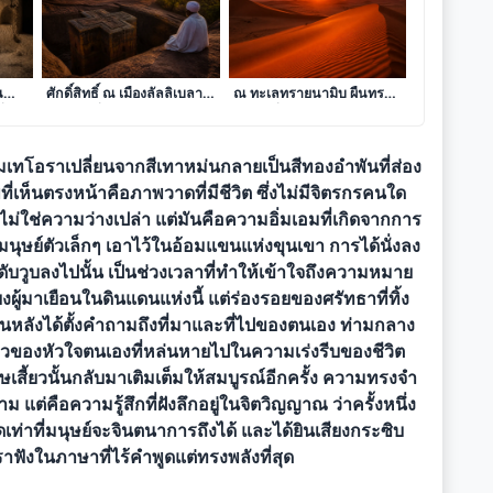
กาล
เงาแห่งศรัทธาบนยอดเขา
ดั่งรอยจารึกแห่งความเวิ้งว้าง
น
ศักดิ์สิทธิ์ ณ เมืองลัลลิเบลา
ณ ทะเลทรายนามิบ ผืนทราย
ื่อง
ดินแดนที่หินผาจำแลงกาย
สีเพลิงที่กระซิบคำตอบจาก
เป็นวิหารแห่งสวรรค์
ดวงตะวัน
เมเทโอราเปลี่ยนจากสีเทาหม่นกลายเป็นสีทองอำพันที่ส่อง
เห็นตรงหน้าคือภาพวาดที่มีชีวิต ซึ่งไม่มีจิตรกรคนใด
ม่ใช่ความว่างเปล่า แต่มันคือความอิ่มเอมที่เกิดจากการ
นุษย์ตัวเล็กๆ เอาไว้ในอ้อมแขนแห่งขุนเขา การได้นั่งลง
บวูบลงไปนั้น เป็นช่วงเวลาที่ทำให้เข้าใจถึงความหมาย
ยงผู้มาเยือนในดินแดนแห่งนี้ แต่ร่องรอยของศรัทธาที่ทิ้ง
่นหลังได้ตั้งคำถามถึงที่มาและที่ไปของตนเอง ท่ามกลาง
้ยวของหัวใจตนเองที่หล่นหายไปในความเร่งรีบของชีวิต
ศษเสี้ยวนั้นกลับมาเติมเต็มให้สมบูรณ์อีกครั้ง ความทรงจำ
ม แต่คือความรู้สึกที่ฝังลึกอยู่ในจิตวิญญาณ ว่าครั้งหนึ่ง
สุดเท่าที่มนุษย์จะจินตนาการถึงได้ และได้ยินเสียงกระซิบ
าฟังในภาษาที่ไร้คำพูดแต่ทรงพลังที่สุด