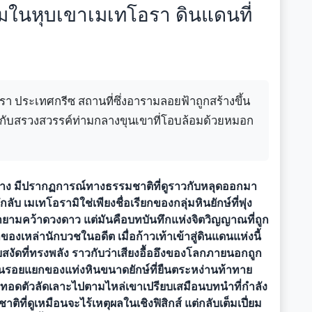
ในหุบเขาเมเทโอรา ดินแดนที่
า ประเทศกรีซ สถานที่ซึ่งอารามลอยฟ้าถูกสร้างขึ้น
ย์กับสรวงสวรรค์ท่ามกลางขุนเขาที่โอบล้อมด้วยหมอก
ลาง มีปรากฏการณ์ทางธรรมชาติที่ดูราวกับหลุดออกมา
บ เมเทโอรามิใช่เพียงชื่อเรียกของกลุ่มหินยักษ์ที่พุ่ง
่พยายามคว้าดวงดาว แต่มันคือบทบันทึกแห่งจิตวิญญาณที่ถูก
เหล่านักบวชในอดีต เมื่อก้าวเท้าเข้าสู่ดินแดนแห่งนี้
บสงัดที่ทรงพลัง ราวกับว่าเสียงอื้ออึงของโลกภายนอกถูก
่านรอยแยกของแท่งหินขนาดยักษ์ที่ยืนตระหง่านท้าทาย
าทอดตัวลัดเลาะไปตามไหล่เขาเปรียบเสมือนบทนำที่กำลัง
ิที่ดูเหมือนจะไร้เหตุผลในเชิงฟิสิกส์ แต่กลับเต็มเปี่ยม