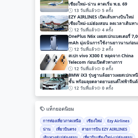
เชียงใหม่–น่าน คาดเริ่ม พ.ย. 69
13 วันที่แล้ว
5 ครั้ง
EZY AIRLINES เปิดเส้นทางบินใหม่
เชียงใหม่-แม่ฮ่องสอน ลดเวลาเดินทา
เหลือเพียง 40 นาที
12 วันที่แล้ว
4 ครั้ง
OnePlus N6x เผยสเปกแบตเตอรี่ 7,
mAh มุ่งเน้นการใช้งานยาวนานก่อนเ
ตัวอย่างเป็นทางการ
12 วันที่แล้ว
2 ครั้ง
สเปก vivo X300 E หลุดจาก China
Telecom ก่อนเปิดตัวทางการ
12 วันที่แล้ว
0 ครั้ง
BMW iX3 รุ่นฐานล้อยาวเผยสเปกเหน
ชั้น พร้อมลุยตลาดยานยนต์ไฟฟ้าจีนด
ระยะทาง 919 กม
12 วันที่แล้ว
0 ครั้ง
แท็กยอดนิยม
การท่องเที่ยวภาคเหนือ
เชียงใหม่
Ezy Airlines
น่าน
เที่ยวบินตรง
สายการบิน EZY AIRLINES
เดินทางสู่แม่ฮ่องสอน
เที่ยวบินเชียงใหม่-แม่ฮ่องสอน