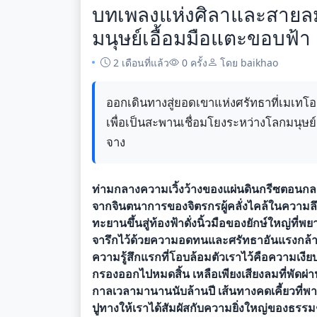
บทเพลงแห่งศิลาและสายลม
มนุษย์เอื้อมมือแตะขอบฟ้า
2 เดือนที่แล้ว
0 ครั้ง
โดย baikhao
ออกเดินทางสู่ยอดเขาแห่งศรัทธาที่เมเทโอร
เพื่อเป็นสะพานเชื่อมโยงระหว่างโลกมนุษ
จาง
ท่ามกลางความเวิ้งว้างของแผ่นดินกรีซตอนก
จากจินตนาการของจิตรกรผู้คลั่งไคล้ในความลึกลั
ทะยานขึ้นสู่ท้องฟ้าดั่งนิ้วมือของยักษ์ใหญ่ที
จารึกไว้ด้วยความอดทนและศรัทธาอันแรงกล้าของ
ความรู้สึกแรกที่โอบล้อมตัวเราไว้คือความเงีย
กรองออกไปหมดสิ้น เหลือเพียงเสียงลมที่พัดผ
กาลเวลามานานนับล้านปี เส้นทางคดเคี้ยวที่พ
ปูทางให้เราได้สัมผัสกับความยิ่งใหญ่ของธรรมชาต