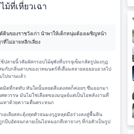
้ที่เหี่ยวเฉา
ดินของราชวังเก่า นำพาให้เด็กหนุ่มต้องเผชิญหน้า
ที่ไม่อาจหลีกเลี่ยง
ช้ปลายนิ้วสัมผัสกรอบไม้ผุพังที่บรรจุเข็มกลัดรูปมงกุฎ
สมกับกลิ่นสาบของเวทมนตร์ที่เสื่อมสลายลอยอบอวลไป
ลับไปนานแล้ว
ดมิดที่กดทับ ทันใดนั้นหยดสีแดงสดก็ค่อยๆ ซึมออกมา
ตวรรษ มันไม่ใช่เลือดของมนุษย์แต่เป็นไอพลังงานที่
ั่นเทาด้วยความตื่นตระหนก
าเอเลียสสะดุ้งสุดตัวจนมงกุฎหลุดมือร่วงลงสู่พื้นหิน
ูกบีบอัดจนกลายเป็นไอหมอกสีเทาจางๆ ที่ก่อตัวเป็นรูป