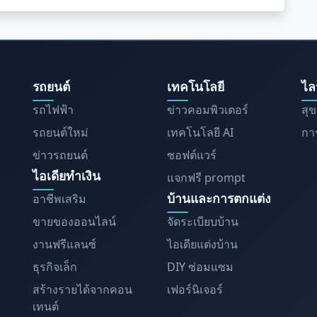
รถยนต์
เทคโนโลยี
ไล
รถไฟฟ้า
ข่าวคอมพิวเตอร์
สุ
รถยนต์ใหม่
เทคโนโลยี AI
การ
ข่าวรถยนต์
ซอฟต์แวร์
ไอเดียทำเงิน
แจกฟรี prompt
บ้านและการตกแต่ง
อาชีพเสริม
ขายของออนไลน์
จัดระเบียบบ้าน
งานฟรีแลนซ์
ไอเดียแต่งบ้าน
ธุรกิจเล็ก
DIY ซ่อมแซม
สร้างรายได้จากคอน
เฟอร์นิเจอร์
เทนต์