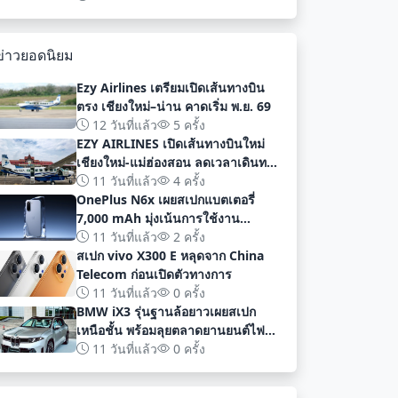
พัฒนา
ข่าวยอดนิยม
Ezy Airlines เตรียมเปิดเส้นทางบิน
ตรง เชียงใหม่–น่าน คาดเริ่ม พ.ย. 69
12 วันที่แล้ว
5 ครั้ง
EZY AIRLINES เปิดเส้นทางบินใหม่
เชียงใหม่-แม่ฮ่องสอน ลดเวลาเดินทาง
เหลือเพียง 40 นาที
11 วันที่แล้ว
4 ครั้ง
OnePlus N6x เผยสเปกแบตเตอรี่
7,000 mAh มุ่งเน้นการใช้งาน
ยาวนานก่อนเปิดตัวอย่างเป็นทางการ
11 วันที่แล้ว
2 ครั้ง
สเปก vivo X300 E หลุดจาก China
Telecom ก่อนเปิดตัวทางการ
11 วันที่แล้ว
0 ครั้ง
BMW iX3 รุ่นฐานล้อยาวเผยสเปก
เหนือชั้น พร้อมลุยตลาดยานยนต์ไฟฟ้า
จีนด้วยระยะทาง 919 กม
11 วันที่แล้ว
0 ครั้ง