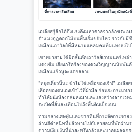
หยาดเลือดสีครามในถ้วยชา
เสียงสั่นไหวจากเส้นใย
ที่กาลเวลาลืมเลือน
เวทมนตร์ในถุงมือหนังที
วิ่น
เอเลียสรู้สึกได้ถึงแรงดึงมหาศาลจากอักขระ
ร่าง มงกุฎดอกไม้บนพื้นเริ่มขยับไหว ราวกับมี
เหมือนเถาวัลย์ที่มีหนามแหลมคมทิ่มแทงลงไปในผ
เขาพยายามใช้มีดสั้นตัดเถาวัลย์เวทมนตร์เหล่า
แดงเข้ม เสียงกรีดร้องของดวงวิญญาณนับพันดัง
เหมือนแก้วหูจะแตกสลาย
"หยุดเดี๋ยวนี้นะ ข้าไม่ใช่เหยื่อของเจ้า!" เอ
เลือดของตนเองเข้าไว้ที่ฝ่ามือ ก่อนจะกระแท
ทำให้ผนังห้องถล่มลงมาและแสงสว่างจากเวทมนตร
ระเบิดที่สั่นสะเทือนไปถึงพื้นดินเบื้องบน
ท่ามกลางเศษฝุ่นและซากหินที่กระจัดกระจาย มง
ถ่านสีดำสนิทที่ปลิวหายไปกับสายลมที่พัดผ่าน
ความเงียบงันที่น่าสะพรึงกลัวและบาดแผลฉกรร