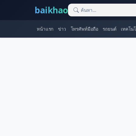
baikhao
หน้าแรก
ข่าว
โทรศัพท์มือถือ
รถยนต์
เทคโนโ