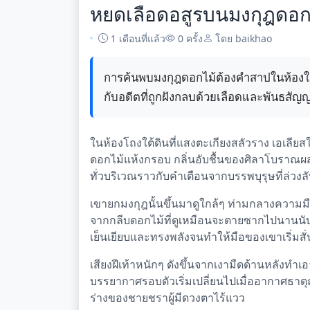
หยดเลือดอสูรบนมงกุฎดอกไม
1 เดือนที่แล้ว
0 ครั้ง
โดย baikhao
การค้นพบมงกุฎดอกไม้ต้องคำสาปในห้องใต้
กับอดีตที่ถูกฝังกลบด้วยเลือดและพันธสัญญา
ในห้องโถงใต้ดินที่แสงตะเกียงสลัวราง เอเลียสใ
ดอกไม้แห้งกรอบ กลิ่นอับชื้นของศิลาโบราณผ
ทั่วบริเวณราวกับคำเตือนจากบรรพบุรุษที่ล่วง
เขายกมงกุฎนั้นขึ้นมาดูใกล้ๆ ท่ามกลางความมื
จากกลีบดอกไม้ที่ดูเหมือนจะตายซากไปนานนับศ
เย็นเยียบและทรงพลังจนทำให้มือของเขาเริ่มส
เสียงฝีเท้าหนักๆ ดังขึ้นจากเงามืดด้านหลังทำเอ
บรรยากาศรอบตัวเริ่มเปลี่ยนไปเมื่ออากาศธาตุถ
ร่างของชายชราผู้มีดวงตาไร้แวว