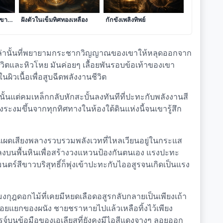
ประกายแสงจากเกล็ดมังกรที่
เสียงเพรียกจากตะเกียงแก้วที่
่ขาด
ฝังตัวในเข็มทิศทองเหลือง
กักขังเพลิงทิพย์
เหล่านั้นที่พยายามกระชากวิญญาณของเขาให้หลุดออกจาก
ชีวิตและหิวโหย มันค่อยๆ เลื้อยพันรอบข้อเท้าของเขา
ิวเนื้อเพื่อสูบฉีดพลังงานชีวิต
นั้นแต่คมเหล็กกลับหักสะบั้นลงทันทีที่ปะทะกับพลังงานสี
ระงมขึ้นจากทุกทิศทางในห้องใต้ดินแห่งนี้จนเขารู้สึก
เลียสแผดเสียงพลางรวบรวมพลังเวทที่ไหลเวียนอยู่ในกระแส
กลงบนพื้นหินเพื่อสร้างวงแหวนป้องกันตนเอง แรงปะทะ
์สีขาวบริสุทธิ์ก็พุ่งเข้าปะทะกับไออสูรจนเกิดเป็นแรง
กุฎดอกไม้ที่เคยมีหยดเลือดอสูรกลับกลายเป็นเพียงเถ้า
รอยแยกของผนัง ชายชราหายไปแล้วเหลือทิ้งไว้เพียง
จ์บนข้อมือของเอเลียสที่ยังคงมีไอสีแดงจางๆ ลอยออก