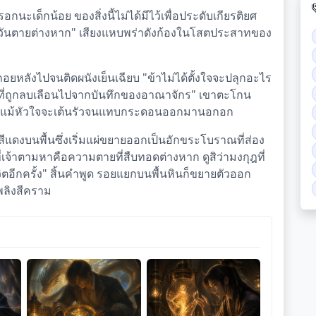
ะเด็กน้อย ของสิ่งนี้ไม่ได้มีไว้เพื่อประดับเกียรติยศ
ม่มีวันตายต่างหาก" เสียงแหบพร่าดังก้องในโสตประสาทของ
ถอยหลังไปจนติดผนังเย็นเฉียบ "ข้าไม่ได้ตั้งใจจะปลุกอะไร
ือดที่ถูกลบเลือนไปจากบันทึกของอาณาจักร" เขาตะโกน
นคงแม้หัวใจจะเต้นรัวจนแทบกระดอนออกมานอกอก
แดงบนพื้นซึ่งเริ่มแผ่ขยายออกเป็นอักขระโบราณที่ส่อง
ที่เจ้าตามหาคือความตายที่สืบทอดต่างหาก ดูสิว่ามงกุฎที่
ิตอีกครั้ง" สิ้นคำพูด รอยแยกบนพื้นหินก็ขยายตัวออก
เพลิงสีคราม