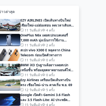
ข่าวล่าสุด
EZY AIRLINES เปิดเส้นทางบินใหม่
เชียงใหม่-แม่ฮ่องสอน ลดเวลาเดินทาง
เหลือเพียง 40 นาที
11 วันที่แล้ว
4 ครั้ง
OnePlus N6x เผยสเปกแบตเตอรี่
7,000 mAh มุ่งเน้นการใช้งาน
ยาวนานก่อนเปิดตัวอย่างเป็นทางการ
11 วันที่แล้ว
2 ครั้ง
สเปก vivo X300 E หลุดจาก China
Telecom ก่อนเปิดตัวทางการ
11 วันที่แล้ว
0 ครั้ง
BMW iX3 รุ่นฐานล้อยาวเผยสเปก
เหนือชั้น พร้อมลุยตลาดยานยนต์ไฟฟ้า
จีนด้วยระยะทาง 919 กม
11 วันที่แล้ว
0 ครั้ง
Ezy Airlines เตรียมเปิดเส้นทางบิน
ตรง เชียงใหม่–น่าน คาดเริ่ม พ.ย. 69
12 วันที่แล้ว
5 ครั้ง
Google เปิดตัว Gemini 3.6 Flash
และ 3.5 Flash-Lite: AI ประหยัด
ต้นทุน ประสิทธิภาพสูง สำหรับนัก
15 วันที่แล้ว
4 ครั้ง