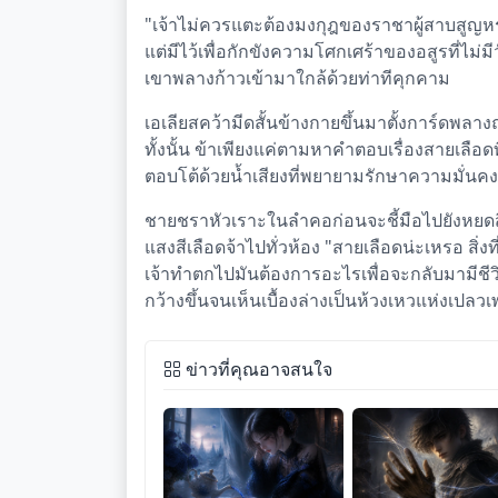
"เจ้าไม่ควรแตะต้องมงกุฎของราชาผู้สาบสูญหรอกน
แต่มีไว้เพื่อกักขังความโศกเศร้าของอสูรที่ไ
เขาพลางก้าวเข้ามาใกล้ด้วยท่าทีคุกคาม
เอเลียสคว้ามีดสั้นข้างกายขึ้นมาตั้งการ์ดพลาง
ทั้งนั้น ข้าเพียงแค่ตามหาคำตอบเรื่องสายเล
ตอบโต้ด้วยน้ำเสียงที่พยายามรักษาความมั่
ชายชราหัวเราะในลำคอก่อนจะชี้มือไปยังหยดสี
แสงสีเลือดจ้าไปทั่วห้อง "สายเลือดน่ะเหรอ สิ่ง
เจ้าทำตกไปมันต้องการอะไรเพื่อจะกลับมามีชีว
กว้างขึ้นจนเห็นเบื้องล่างเป็นห้วงเหวแห่งเปลว
ข่าวที่คุณอาจสนใจ