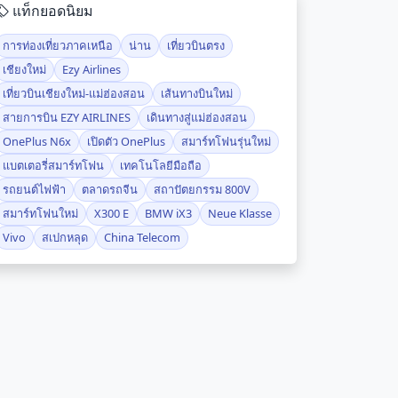
แท็กยอดนิยม
การท่องเที่ยวภาคเหนือ
น่าน
เที่ยวบินตรง
เชียงใหม่
Ezy Airlines
เที่ยวบินเชียงใหม่-แม่ฮ่องสอน
เส้นทางบินใหม่
สายการบิน EZY AIRLINES
เดินทางสู่แม่ฮ่องสอน
OnePlus N6x
เปิดตัว OnePlus
สมาร์ทโฟนรุ่นใหม่
แบตเตอรี่สมาร์ทโฟน
เทคโนโลยีมือถือ
รถยนต์ไฟฟ้า
ตลาดรถจีน
สถาปัตยกรรม 800V
สมาร์ทโฟนใหม่
X300 E
BMW iX3
Neue Klasse
Vivo
สเปกหลุด
China Telecom