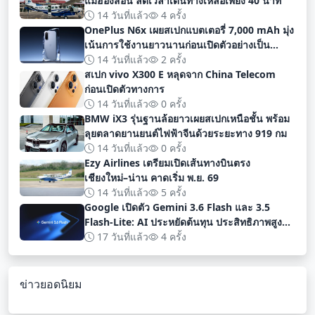
แม่ฮ่องสอน ลดเวลาเดินทางเหลือเพียง 40 นาที
14 วันที่แล้ว
4 ครั้ง
OnePlus N6x เผยสเปกแบตเตอรี่ 7,000 mAh มุ่ง
เน้นการใช้งานยาวนานก่อนเปิดตัวอย่างเป็น
ทางการ
14 วันที่แล้ว
2 ครั้ง
สเปก vivo X300 E หลุดจาก China Telecom
ก่อนเปิดตัวทางการ
14 วันที่แล้ว
0 ครั้ง
BMW iX3 รุ่นฐานล้อยาวเผยสเปกเหนือชั้น พร้อม
ลุยตลาดยานยนต์ไฟฟ้าจีนด้วยระยะทาง 919 กม
14 วันที่แล้ว
0 ครั้ง
Ezy Airlines เตรียมเปิดเส้นทางบินตรง
เชียงใหม่–น่าน คาดเริ่ม พ.ย. 69
14 วันที่แล้ว
5 ครั้ง
Google เปิดตัว Gemini 3.6 Flash และ 3.5
Flash-Lite: AI ประหยัดต้นทุน ประสิทธิภาพสูง
สำหรับนักพัฒนา
17 วันที่แล้ว
4 ครั้ง
ข่าวยอดนิยม