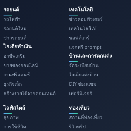
รถยนต์
เทคโนโลยี
รถไฟฟ้า
ข่าวคอมพิวเตอร์
รถยนต์ใหม่
เทคโนโลยี AI
ข่าวรถยนต์
ซอฟต์แวร์
ไอเดียทำเงิน
แจกฟรี prompt
บ้านและการตกแต่ง
อาชีพเสริม
ขายของออนไลน์
จัดระเบียบบ้าน
งานฟรีแลนซ์
ไอเดียแต่งบ้าน
ธุรกิจเล็ก
DIY ซ่อมแซม
สร้างรายได้จากคอนเทนต์
เฟอร์นิเจอร์
ไลฟ์สไตล์
ท่องเที่ยว
สุขภาพ
สถานที่ท่องเที่ยว
การใช้ชีวิต
รีวิวทริป