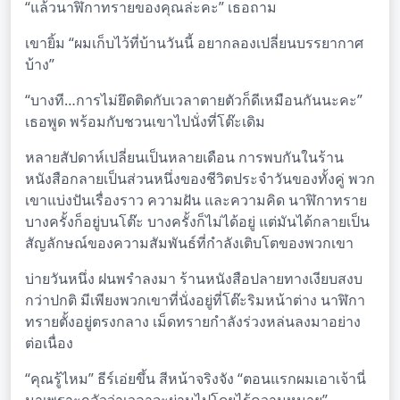
“แล้วนาฬิกาทรายของคุณล่ะคะ” เธอถาม
เขายิ้ม “ผมเก็บไว้ที่บ้านวันนี้ อยากลองเปลี่ยนบรรยากาศ
บ้าง”
“บางที…การไม่ยึดติดกับเวลาตายตัวก็ดีเหมือนกันนะคะ”
เธอพูด พร้อมกับชวนเขาไปนั่งที่โต๊ะเดิม
หลายสัปดาห์เปลี่ยนเป็นหลายเดือน การพบกันในร้าน
หนังสือกลายเป็นส่วนหนึ่งของชีวิตประจำวันของทั้งคู่ พวก
เขาแบ่งปันเรื่องราว ความฝัน และความคิด นาฬิกาทราย
บางครั้งก็อยู่บนโต๊ะ บางครั้งก็ไม่ได้อยู่ แต่มันได้กลายเป็น
สัญลักษณ์ของความสัมพันธ์ที่กำลังเติบโตของพวกเขา
บ่ายวันหนึ่ง ฝนพรำลงมา ร้านหนังสือปลายทางเงียบสงบ
กว่าปกติ มีเพียงพวกเขาที่นั่งอยู่ที่โต๊ะริมหน้าต่าง นาฬิกา
ทรายตั้งอยู่ตรงกลาง เม็ดทรายกำลังร่วงหล่นลงมาอย่าง
ต่อเนื่อง
“คุณรู้ไหม” ธีร์เอ่ยขึ้น สีหน้าจริงจัง “ตอนแรกผมเอาเจ้านี่