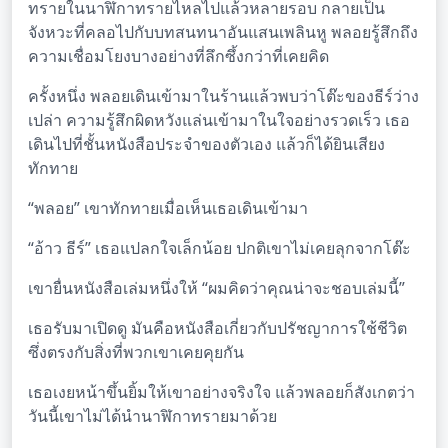
ทรายในนาฬิกาทรายไหลไปแล้วหลายรอบ กลายเป็น
จังหวะที่คลอไปกับบทสนทนาอันแสนเพลินหู พลอยรู้สึกถึง
ความเชื่อมโยงบางอย่างที่ลึกซึ้งกว่าที่เคยคิด
ครั้งหนึ่ง พลอยเดินเข้ามาในร้านแล้วพบว่าโต๊ะของธีร์ว่าง
เปล่า ความรู้สึกผิดหวังแล่นเข้ามาในใจอย่างรวดเร็ว เธอ
เดินไปที่ชั้นหนังสือประจำของตัวเอง แล้วก็ได้ยินเสียง
ทักทาย
“พลอย” เขาทักทายเมื่อเห็นเธอเดินเข้ามา
“อ้าว ธีร์” เธอแปลกใจเล็กน้อย ปกติเขาไม่เคยลุกจากโต๊ะ
เขายื่นหนังสือเล่มหนึ่งให้ “ผมคิดว่าคุณน่าจะชอบเล่มนี้”
เธอรับมาเปิดดู มันคือหนังสือเกี่ยวกับปรัชญาการใช้ชีวิต
ซึ่งตรงกับสิ่งที่พวกเขาเคยคุยกัน
เธอเงยหน้าขึ้นยิ้มให้เขาอย่างจริงใจ แล้วพลอยก็สังเกตว่า
วันนี้เขาไม่ได้นำนาฬิกาทรายมาด้วย