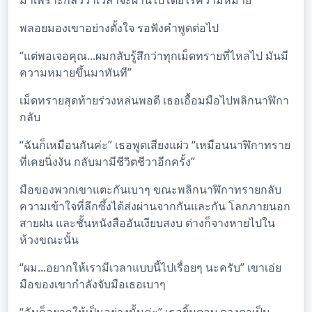
มาเพราะกลัวว่าเวลาจะผ่านไปโดยไร้ความหมาย”
พลอยมองเขาอย่างตั้งใจ รอฟังคำพูดต่อไป
“แต่พอเจอคุณ...ผมกลับรู้สึกว่าทุกเม็ดทรายที่ไหลไป มันมี
ความหมายขึ้นมาทันที”
เม็ดทรายสุดท้ายร่วงหล่นพอดี เธอเอื้อมมือไปพลิกนาฬิกา
กลับ
“ฉันก็เหมือนกันค่ะ” เธอพูดเสียงแผ่ว “เหมือนนาฬิกาทราย
ที่เคยนิ่งงัน กลับมามีชีวิตชีวาอีกครั้ง”
มือของพวกเขาแตะกันเบาๆ ขณะพลิกนาฬิกาทรายกลับ
ความเข้าใจที่ลึกซึ้งได้ส่งผ่านจากกันและกัน โลกภายนอก
สายฝน และชั้นหนังสืออันเงียบสงบ ต่างก็จางหายไปใน
ห้วงขณะนั้น
“ผม...อยากให้เรามีเวลาแบบนี้ไปเรื่อยๆ นะครับ” เขาเอ่ย
มือของเขากำลังจับมือเธอเบาๆ