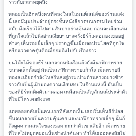
ราวกับเวลาหยุดนิ่ง
พลอยเป็นอีกหนึ่งคนที่หลงใหลในมนต์เสน่ห์ของร้านแห่ง
นี้ เธอมีมุมประจำอยู่ตรงชั้นหนังสือวรรณกรรมไทยร่วม
สมัย มือเรียวไล้ไปตามสันปกอย่างคุ้นเคย ก่อนจะเลือกเล่ม
ที่ถูกใจแล้วไปนั่งอ่านเงียบๆ บางครั้งธีร์ก็เผลอมองเธออยู่
ห่างๆ เห็นรอยยิ้มเล็กๆ ปรากฏขึ้นเมื่อเจอประโยคที่ถูกใจ
หรือแววตาครุ่นคิดเมื่อจมดิ่งไปกับเรื่องราว
บนโต๊ะไม้ของธีร์ นอกจากหนังสือแล้วยังมีนาฬิกาทราย
ขนาดเล็กตั้งอยู่ มันเป็นนาฬิกาทรายแก้วใส เม็ดทรายสี
ทองละเอียดกำลังไหลรินลงสู่กระเปาะด้านล่างอย่างช้าๆ
ราวกับเป็นผู้เฝ้ามองความเงียบสงบในร้านแห่งนี้ มันเป็น
ของที่ธีร์พกติดตัวมาตลอด เหมือนเป็นสัญลักษณ์ประจำตัว
ที่ไม่มีใครเคยสังเกต
แต่พลอยกลับเป็นคนแรกที่สังเกตเห็น เธอเริ่มเห็นธีร์บ่อย
ขึ้นจนกลายเป็นความคุ้นเคย และนาฬิกาทรายเล็กๆ นั้นก็
ดึงดูดความสนใจของเธอมากกว่าตัวเขาเสียอีก เม็ดทราย
ที่ไหลไม่หยุดหย่อนนั้นช่างน่าค้นหา ทำให้เธออดสงสัยไม่