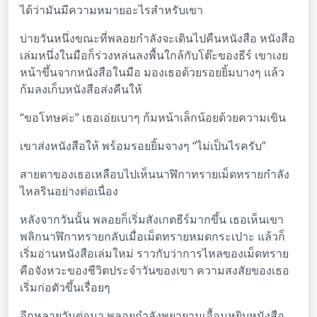
ได้ว่ามันมีความหมายอะไรสำหรับเขา
บ่ายวันหนึ่งขณะที่พลอยกำลังจะเดินไปคืนหนังสือ หนังสือ
เล่มหนึ่งในมือก็ร่วงหล่นลงพื้นใกล้กับโต๊ะของธีร์ เขาเงย
หน้าขึ้นจากหนังสือในมือ มองเธอด้วยรอยยิ้มบางๆ แล้ว
ก้มลงเก็บหนังสือส่งคืนให้
“ขอโทษค่ะ” เธอเอ่ยเบาๆ ก้มหน้าเล็กน้อยด้วยความเขิน
เขาส่งหนังสือให้ พร้อมรอยยิ้มจางๆ “ไม่เป็นไรครับ”
สายตาของเธอเหลือบไปเห็นนาฬิกาทรายเม็ดทรายกำลัง
ไหลรินอย่างต่อเนื่อง
หลังจากวันนั้น พลอยก็เริ่มสังเกตธีร์มากขึ้น เธอเห็นเขา
พลิกนาฬิกาทรายกลับเมื่อเม็ดทรายหมดกระเปาะ แล้วก็
เริ่มอ่านหนังสือเล่มใหม่ ราวกับว่าการไหลของเม็ดทราย
คือจังหวะของชีวิตประจำวันของเขา ความสงสัยของเธอ
เริ่มก่อตัวขึ้นเรื่อยๆ
อีกหลายวันต่อมา พลอยกำลังพยายามเอื้อมหยิบหนังสือ