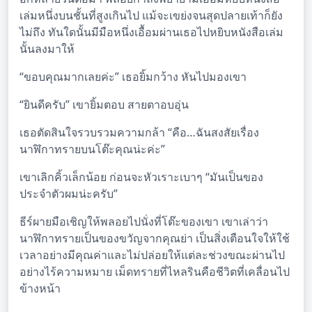
เล่มหนึ่งบนชั้นที่สูงเกินไป แม้จะเขย่งจนสุดปลายเท้าก็ยัง
ไม่ถึง ทันใดนั้นมีมือหนึ่งเอื้อมผ่านเธอไปหยิบหนังสือเล่ม
นั้นลงมาให้
“ขอบคุณมากเลยค่ะ” เธอยิ้มกว้าง หันไปมองเขา
“ยินดีครับ” เขายิ้มตอบ สายตาอบอุ่น
เธอตัดสินใจรวบรวมความกล้า “คือ…ฉันสงสัยเรื่อง
นาฬิกาทรายบนโต๊ะคุณน่ะค่ะ”
เขาเลิกคิ้วเล็กน้อย ก่อนจะหัวเราะเบาๆ “มันเป็นของ
ประจำตัวผมน่ะครับ”
ธีร์ผายมือเชิญให้พลอยไปนั่งที่โต๊ะของเขา เขาเล่าว่า
นาฬิกาทรายเป็นของขวัญจากคุณย่า เป็นสิ่งเตือนใจให้ใช้
เวลาอย่างมีคุณค่าและไม่ปล่อยให้แต่ละช่วงขณะผ่านไป
อย่างไร้ความหมาย เม็ดทรายที่ไหลรินคือชีวิตที่เคลื่อนไป
ข้างหน้า