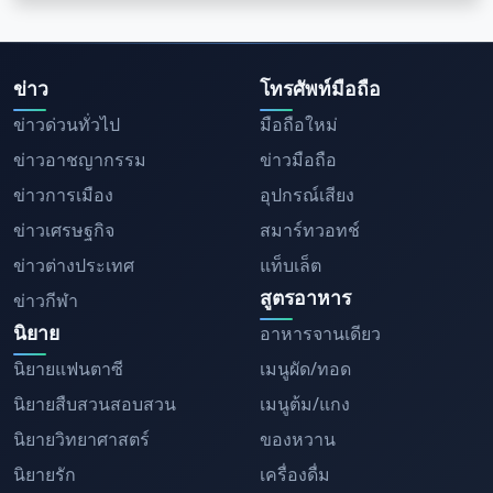
ข่าว
โทรศัพท์มือถือ
ข่าวด่วนทั่วไป
มือถือใหม่
ข่าวอาชญากรรม
ข่าวมือถือ
ข่าวการเมือง
อุปกรณ์เสียง
ข่าวเศรษฐกิจ
สมาร์ทวอทช์
ข่าวต่างประเทศ
แท็บเล็ต
สูตรอาหาร
ข่าวกีฬา
นิยาย
อาหารจานเดียว
นิยายแฟนตาซี
เมนูผัด/ทอด
นิยายสืบสวนสอบสวน
เมนูต้ม/แกง
นิยายวิทยาศาสตร์
ของหวาน
นิยายรัก
เครื่องดื่ม