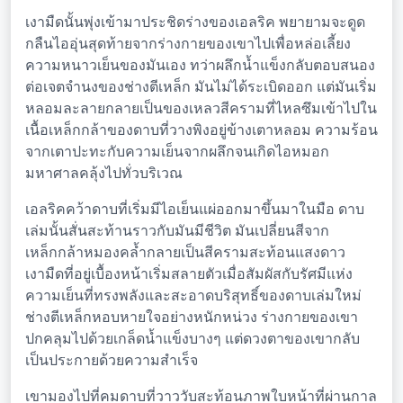
เงามืดนั้นพุ่งเข้ามาประชิดร่างของเอลริค พยายามจะดูด
กลืนไออุ่นสุดท้ายจากร่างกายของเขาไปเพื่อหล่อเลี้ยง
ความหนาวเย็นของมันเอง ทว่าผลึกน้ำแข็งกลับตอบสนอง
ต่อเจตจำนงของช่างตีเหล็ก มันไม่ได้ระเบิดออก แต่มันเริ่ม
หลอมละลายกลายเป็นของเหลวสีครามที่ไหลซึมเข้าไปใน
เนื้อเหล็กกล้าของดาบที่วางพิงอยู่ข้างเตาหลอม ความร้อน
จากเตาปะทะกับความเย็นจากผลึกจนเกิดไอหมอก
มหาศาลคลุ้งไปทั่วบริเวณ
เอลริคคว้าดาบที่เริ่มมีไอเย็นแผ่ออกมาขึ้นมาในมือ ดาบ
เล่มนั้นสั่นสะท้านราวกับมันมีชีวิต มันเปลี่ยนสีจาก
เหล็กกล้าหมองคล้ำกลายเป็นสีครามสะท้อนแสงดาว
เงามืดที่อยู่เบื้องหน้าเริ่มสลายตัวเมื่อสัมผัสกับรัศมีแห่ง
ความเย็นที่ทรงพลังและสะอาดบริสุทธิ์ของดาบเล่มใหม่
ช่างตีเหล็กหอบหายใจอย่างหนักหน่วง ร่างกายของเขา
ปกคลุมไปด้วยเกล็ดน้ำแข็งบางๆ แต่ดวงตาของเขากลับ
เป็นประกายด้วยความสำเร็จ
เขามองไปที่คมดาบที่วาววับสะท้อนภาพใบหน้าที่ผ่านกาล