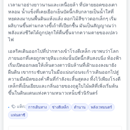
เวลามาอย่างยาวนานและเหนื่อยล้า ที่ปลายยอดของเตา
หลอม น้ำแข็งที่เคยเยือกเย็นบัดนี้กลับกลายเป็นน้ำใสที่
หยดลงมาบนพื้นดินแห้งแล้ง ดอกไม้สีขาวดอกเล็กๆ เริ่ม
ผลิบานขึ้นท่ามกลางขี้เถ้าที่เปียกชื้น มันเป็นสัญญาณว่า
พลังแห่งชีวิตได้ถูกปลุกให้ตื่นขึ้นจากความตายของเปลว
ไฟ
เอลริคเดินออกไปที่ปากทางเข้าโรงตีเหล็ก เขาพบว่าโลก
ภายนอกที่เคยถูกพายุหิมะถล่มนั้นบัดนี้กลับสงบนิ่ง ท้องฟ้า
เริ่มเปิดออกเผยให้เห็นดวงดาวนับล้านที่เฝ้ามองลงมายัง
ผืนดิน เขากระชับดาบในมือแน่นก่อนจะก้าวเดินออกไปสู่
ความมืดมิดของค่ำคืนที่กำลังจะสิ้นสุดลง ทิ้งไว้เพียงโรงตี
เหล็กที่เย็นเยียบและกลิ่นอายของฤดูใบไม้ผลิที่เพิ่งเริ่มต้น
ขึ้นในดินแดนแห่งความหนาวเหน็บชั่วนิรันดร์
แท็ก:
การเดินทาง
ช่างตีเหล็ก
ตำนาน
พลังเวทมนตร์
แฟนตาซี