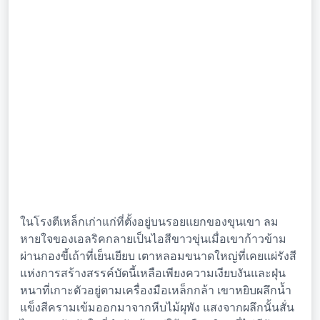
ในโรงตีเหล็กเก่าแก่ที่ตั้งอยู่บนรอยแยกของขุนเขา ลม
หายใจของเอลริคกลายเป็นไอสีขาวขุ่นเมื่อเขาก้าวข้าม
ผ่านกองขี้เถ้าที่เย็นเยียบ เตาหลอมขนาดใหญ่ที่เคยแผ่รังสี
แห่งการสร้างสรรค์บัดนี้เหลือเพียงความเงียบงันและฝุ่น
หนาที่เกาะตัวอยู่ตามเครื่องมือเหล็กกล้า เขาหยิบผลึกน้ำ
แข็งสีครามเข้มออกมาจากหีบไม้ผุพัง แสงจากผลึกนั้นสั่น