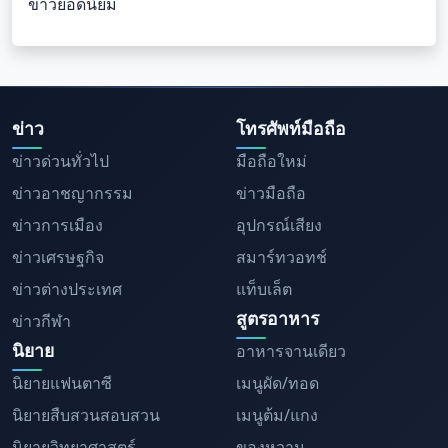
ข่าวยอดนิยม
ข่าว
โทรศัพท์มือถือ
ข่าวด่วนทั่วไป
มือถือใหม่
ข่าวอาชญากรรม
ข่าวมือถือ
ข่าวการเมือง
อุปกรณ์เสียง
ข่าวเศรษฐกิจ
สมาร์ทวอทช์
ข่าวต่างประเทศ
แท็บเล็ต
สูตรอาหาร
ข่าวกีฬา
นิยาย
อาหารจานเดียว
นิยายแฟนตาซี
เมนูผัด/ทอด
นิยายสืบสวนสอบสวน
เมนูต้ม/แกง
นิยายวิทยาศาสตร์
ของหวาน