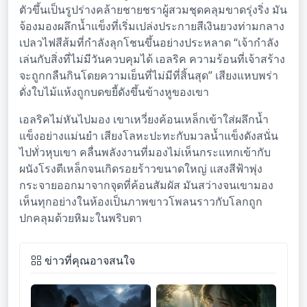
ตัวขึ้นเป็นรูปร่างคล้ายชายชราผู้สวมชุดคลุมขาดรุ่งริ่ง มัน
จ้องมองผลึกน้ำแข็งที่เริ่มเปล่งประกายสีเงินยวงท่ามกลาง
เปลวไฟสีส้มที่กำลังลุกโชนขึ้นอย่างประหลาด “เจ้ากำลัง
เล่นกับสิ่งที่ไม่มีวันควบคุมได้ เอลริค ความร้อนที่เจ้าสร้าง
จะถูกกลืนกินโดยความเย็นที่ไม่มีที่สิ้นสุด” เสียงแหบพร่า
ดั่งใบไม้แห้งถูกบดขยี้ดังขึ้นข้างหูของเขา
เอลริคไม่หันไปมอง เขาเหวี่ยงค้อนเหล็กเข้าใส่ผลึกน้ำ
แข็งอย่างแม่นยำ เสียงโลหะปะทะกับมวลน้ำแข็งดังสนั่น
ไปทั่วหุบเขา คลื่นพลังงานที่มองไม่เห็นกระแทกเข้ากับ
ผนังโรงตีเหล็กจนเกิดรอยร้าวขนาดใหญ่ แสงสีฟ้าพุ่ง
กระจายออกมาจากจุดที่ค้อนสัมผัส มันสว่างจนเขามอง
เห็นทุกอย่างในห้องเป็นภาพขาวโพลนราวกับโลกถูก
ปกคลุมด้วยหิมะในพริบตา
ข่าวที่คุณอาจสนใจ