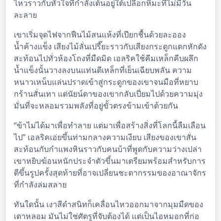
ไหวราวกับหัวใจที่กำลังเต้นอยู่ใต้เปลือกหิมะที่ไม่มีวัน
ละลาย
เขาเริ่มจุดไฟจากฟืนไม้สนแห้งที่เปียกชื้นด้วยละออง
น้ำค้างแข็ง เสียงไม้ลั่นเปรี๊ยะราวกับเสียงกระดูกแตกหักดัง
สะท้อนไปทั่วห้องโถงที่มืดมิด เอลริคใช้คีมเหล็กคีบผลึก
น้ำแข็งนั้นวางลงบนแท่นตีเหล็กที่เย็นเฉียบพลัน ความ
หนาวเหน็บแล่นปราดเข้าสู่กระดูกของเขาจนมือที่หยาบ
กร้านสั่นเทา แต่นัยน์ตาของเขากลับเปี่ยมไปด้วยความมุ่ง
มั่นที่จะหลอมรวมพลังที่อยู่ขั้วตรงข้ามเข้าด้วยกัน
“ข้าไม่ได้มาเพื่อทำลาย แต่มาเพื่อสร้างสิ่งที่โลกนี้ลืมเลือน
ไป” เอลริคเอ่ยขึ้นท่ามกลางความเงียบ เสียงของเขาสั่น
สะท้อนกับกำแพงหินราวกับคนบ้าที่พูดกับความว่างเปล่า
เขาหยิบฆ้อนหนักประจำตัวขึ้นมาเตรียมพร้อมสำหรับการ
ตีขึ้นรูปครั้งสุดท้ายที่อาจเปลี่ยนชะตากรรมของอาณาจักร
ที่กำลังล่มสลาย
ทันใดนั้น เงาสีดำสนิทก็เคลื่อนไหวออกมาจากมุมมืดของ
เตาหลอม มันไม่ใช่ศัตรูที่จับต้องได้ แต่เป็นไอหมอกที่ก่อ