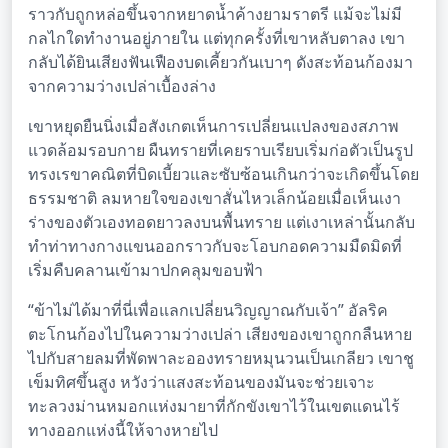
ราวกับถูกหล่อขึ้นจากหยาดน้ำค้างยามราตรี แม้จะไม่มี
กลไกใดทำงานอยู่ภายใน แต่ทุกครั้งที่เขาหลับตาลง เขา
กลับได้ยินเสียงฟันเฟืองบดเคี้ยวกันเบาๆ ดังสะท้อนก้องมา
จากความว่างเปล่าเบื้องล่าง
เขาหยุดยืนนิ่งเมื่อสังเกตเห็นการเปลี่ยนแปลงของสภาพ
แวดล้อมรอบกาย ผืนทรายที่เคยราบเรียบเริ่มก่อตัวเป็นรูป
ทรงเรขาคณิตที่บิดเบี้ยวและซับซ้อนเกินกว่าจะเกิดขึ้นโดย
ธรรมชาติ ลมหายใจของเขาสั่นไหวเล็กน้อยเมื่อเห็นเงา
ร่างของตัวเองทอดยาวลงบนพื้นทราย แต่เงาเหล่านั้นกลับ
ทำท่าทางกางแขนออกราวกับจะโอบกอดความมืดมิดที่
เริ่มคืบคลานเข้ามาปกคลุมขอบฟ้า
“ข้าไม่ได้มาที่นี่เพื่อแลกเปลี่ยนวิญญาณกับเจ้า” อัลริค
ตะโกนก้องไปในความว่างเปล่า เสียงของเขาถูกกลืนหาย
ไปกับสายลมที่พัดพาละอองทรายหมุนวนเป็นเกลียว เขาชู
เข็มทิศขึ้นสูง หวังว่าแสงสะท้อนของมันจะช่วยเจาะ
ทะลวงม่านหมอกแห่งมายาที่กักขังเขาไว้ในเขตแดนไร้
ทางออกแห่งนี้ให้จางหายไป