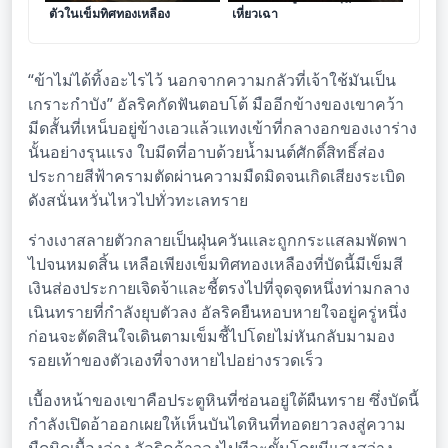
ตัวในเข็มทิศทองเหลือง
เหี่ยวเฉา
“ข้าไม่ได้ทิ้งอะไรไว้ นอกจากความกลัวที่เจ้าใช้มันเป็น
เกราะกำบัง” อัลริคกัดฟันตอบโต้ มืออีกข้างของเขาคว้า
มีดสั้นที่เหน็บอยู่ข้างเอวแล้วแทงเข้าที่กลางอกของเงาร่าง
นั้นอย่างรุนแรง ใบมีดที่อาบด้วยน้ำมนต์ศักดิ์สิทธิ์ส่อง
ประกายสีฟ้าครามตัดผ่านความมืดมิดจนเกิดเสียงระเบิด
ดังสนั่นหวั่นไหวไปทั่วทะเลทราย
ร่างเงาสลายตัวกลายเป็นฝุ่นควันและถูกกระแสลมพัดพา
ไปจนหมดสิ้น เหลือเพียงเข็มทิศทองเหลืองที่บัดนี้มีเข็มสี
เงินส่องประกายเจิดจ้าและชี้ตรงไปที่จุดจุดหนึ่งท่ามกลาง
เนินทรายที่กำลังยุบตัวลง อัลริคยืนหอบหายใจอยู่ครู่หนึ่ง
ก่อนจะตัดสินใจเดินตามเข็มชี้ไปโดยไม่หันกลับมามอง
รอยเท้าของตัวเองที่จางหายไปอย่างรวดเร็ว
เบื้องหน้าของเขาคือประตูหินที่ซ่อนอยู่ใต้ผืนทราย ซึ่งบัดนี้
กำลังเปิดอ้าออกเผยให้เห็นบันไดหินที่ทอดยาวลงสู่ความ