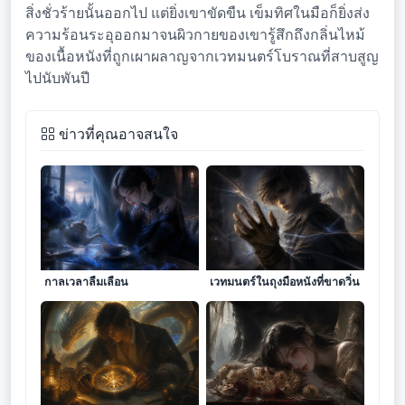
สิ่งชั่วร้ายนั้นออกไป แต่ยิ่งเขาขัดขืน เข็มทิศในมือก็ยิ่งส่ง
ความร้อนระอุออกมาจนผิวกายของเขารู้สึกถึงกลิ่นไหม้
ของเนื้อหนังที่ถูกเผาผลาญจากเวทมนตร์โบราณที่สาบสูญ
ไปนับพันปี
ข่าวที่คุณอาจสนใจ
หยาดเลือดสีครามในถ้วยชาที่
เสียงสั่นไหวจากเส้นใย
กาลเวลาลืมเลือน
เวทมนตร์ในถุงมือหนังที่ขาดวิ่น
ประกายแสงจากเกล็ดมังกรที่ฝัง
หยดเลือดอสูรบนมงกุฎดอกไม้ที่