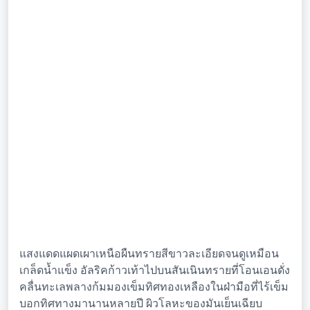
แสงแดดแผดเผาเหนือผืนทรายสีขาวละเอียดจนดูเหมือน
เกล็ดน้ำแข็ง อัลริคก้าวเท้าไปบนสันเนินทรายที่โอนเอนดั่ง
คลื่นทะเลพลางก้มมองเข็มทิศทองเหลืองในฝ่ามือที่ไร้เข็ม
บอกทิศทางมานานหลายปี ผิวโลหะของมันเย็นเฉียบ