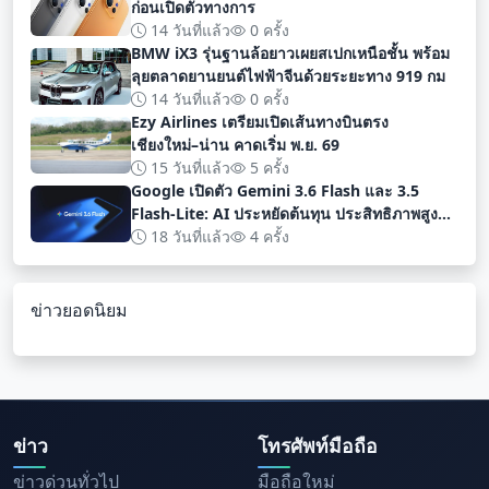
ก่อนเปิดตัวทางการ
14 วันที่แล้ว
0 ครั้ง
BMW iX3 รุ่นฐานล้อยาวเผยสเปกเหนือชั้น พร้อม
ลุยตลาดยานยนต์ไฟฟ้าจีนด้วยระยะทาง 919 กม
14 วันที่แล้ว
0 ครั้ง
Ezy Airlines เตรียมเปิดเส้นทางบินตรง
เชียงใหม่–น่าน คาดเริ่ม พ.ย. 69
15 วันที่แล้ว
5 ครั้ง
Google เปิดตัว Gemini 3.6 Flash และ 3.5
Flash-Lite: AI ประหยัดต้นทุน ประสิทธิภาพสูง
สำหรับนักพัฒนา
18 วันที่แล้ว
4 ครั้ง
ข่าวยอดนิยม
ข่าว
โทรศัพท์มือถือ
ข่าวด่วนทั่วไป
มือถือใหม่