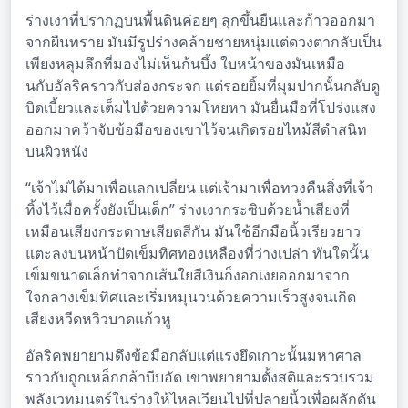
ร่างเงาที่ปรากฏบนพื้นดินค่อยๆ ลุกขึ้นยืนและก้าวออกมา
จากผืนทราย มันมีรูปร่างคล้ายชายหนุ่มแต่ดวงตากลับเป็น
เพียงหลุมลึกที่มองไม่เห็นก้นบึ้ง ใบหน้าของมันเหมือ
นกับอัลริคราวกับส่องกระจก แต่รอยยิ้มที่มุมปากนั้นกลับดู
บิดเบี้ยวและเต็มไปด้วยความโหยหา มันยื่นมือที่โปร่งแสง
ออกมาคว้าจับข้อมือของเขาไว้จนเกิดรอยไหม้สีดำสนิท
บนผิวหนัง
“เจ้าไม่ได้มาเพื่อแลกเปลี่ยน แต่เจ้ามาเพื่อทวงคืนสิ่งที่เจ้า
ทิ้งไว้เมื่อครั้งยังเป็นเด็ก” ร่างเงากระซิบด้วยน้ำเสียงที่
เหมือนเสียงกระดาษเสียดสีกัน มันใช้อีกมือนิ้วเรียวยาว
แตะลงบนหน้าปัดเข็มทิศทองเหลืองที่ว่างเปล่า ทันใดนั้น
เข็มขนาดเล็กทำจากเส้นใยสีเงินก็งอกเงยออกมาจาก
ใจกลางเข็มทิศและเริ่มหมุนวนด้วยความเร็วสูงจนเกิด
เสียงหวีดหวิวบาดแก้วหู
อัลริคพยายามดึงข้อมือกลับแต่แรงยึดเกาะนั้นมหาศาล
ราวกับถูกเหล็กกล้าบีบอัด เขาพยายามตั้งสติและรวบรวม
พลังเวทมนตร์ในร่างให้ไหลเวียนไปที่ปลายนิ้วเพื่อผลักดัน