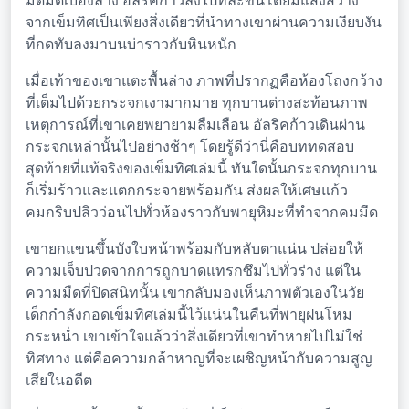
มืดมิดเบื้องล่าง อัลริคก้าวลงไปทีละขั้นโดยมีแสงสว่าง
จากเข็มทิศเป็นเพียงสิ่งเดียวที่นำทางเขาผ่านความเงียบงัน
ที่กดทับลงมาบนบ่าราวกับหินหนัก
เมื่อเท้าของเขาแตะพื้นล่าง ภาพที่ปรากฏคือห้องโถงกว้าง
ที่เต็มไปด้วยกระจกเงามากมาย ทุกบานต่างสะท้อนภาพ
เหตุการณ์ที่เขาเคยพยายามลืมเลือน อัลริคก้าวเดินผ่าน
กระจกเหล่านั้นไปอย่างช้าๆ โดยรู้ดีว่านี่คือบททดสอบ
สุดท้ายที่แท้จริงของเข็มทิศเล่มนี้ ทันใดนั้นกระจกทุกบาน
ก็เริ่มร้าวและแตกกระจายพร้อมกัน ส่งผลให้เศษแก้ว
คมกริบปลิวว่อนไปทั่วห้องราวกับพายุหิมะที่ทำจากคมมีด
เขายกแขนขึ้นบังใบหน้าพร้อมกับหลับตาแน่น ปล่อยให้
ความเจ็บปวดจากการถูกบาดแทรกซึมไปทั่วร่าง แต่ใน
ความมืดที่ปิดสนิทนั้น เขากลับมองเห็นภาพตัวเองในวัย
เด็กกำลังกอดเข็มทิศเล่มนี้ไว้แน่นในคืนที่พายุฝนโหม
กระหน่ำ เขาเข้าใจแล้วว่าสิ่งเดียวที่เขาทำหายไปไม่ใช่
ทิศทาง แต่คือความกล้าหาญที่จะเผชิญหน้ากับความสูญ
เสียในอดีต