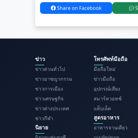
Share on Facebook
S
ข่าว
โทรศัพท์มือถือ
ข่าวด่วนทั่วไป
มือถือใหม่
ข่าวอาชญากรรม
ข่าวมือถือ
ข่าวการเมือง
อุปกรณ์เสียง
ข่าวเศรษฐกิจ
สมาร์ทวอทช์
ข่าวต่างประเทศ
แท็บเล็ต
สูตรอาหาร
ข่าวกีฬา
นิยาย
อาหารจานเดียว
นิยายแฟนตาซี
เมนูผัด/ทอด