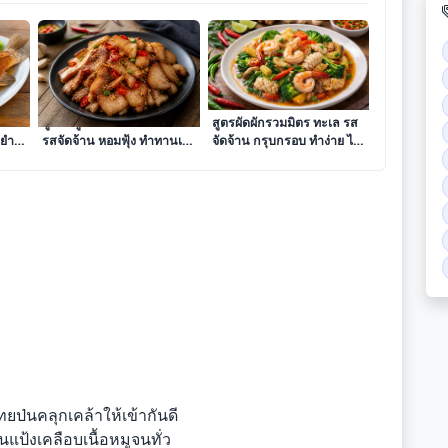
ลา
สูตรหมูสามชั้นคั่วพริกเกลือ
สูตรผัดผักรวมมิตร ทะเล รส
ำยำ
รสจัดจ้าน หอมฟุ้ง ทำทานเอง
จัดจ้าน กรุบกรอบ ทำง่าย ได้
ได้ง่ายๆ
สุขภาพ
ป่นคลุกเคล้าให้เข้ากันดี
ป้งเคลือบเนื้อหมูจนทั่ว