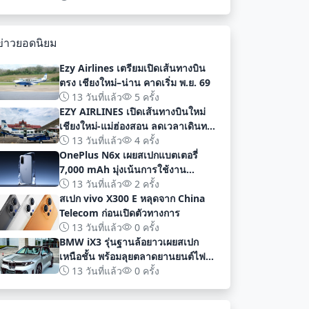
พัฒนา
ข่าวยอดนิยม
Ezy Airlines เตรียมเปิดเส้นทางบิน
ตรง เชียงใหม่–น่าน คาดเริ่ม พ.ย. 69
13 วันที่แล้ว
5 ครั้ง
EZY AIRLINES เปิดเส้นทางบินใหม่
เชียงใหม่-แม่ฮ่องสอน ลดเวลาเดินทาง
เหลือเพียง 40 นาที
13 วันที่แล้ว
4 ครั้ง
OnePlus N6x เผยสเปกแบตเตอรี่
7,000 mAh มุ่งเน้นการใช้งาน
ยาวนานก่อนเปิดตัวอย่างเป็นทางการ
13 วันที่แล้ว
2 ครั้ง
สเปก vivo X300 E หลุดจาก China
Telecom ก่อนเปิดตัวทางการ
13 วันที่แล้ว
0 ครั้ง
BMW iX3 รุ่นฐานล้อยาวเผยสเปก
เหนือชั้น พร้อมลุยตลาดยานยนต์ไฟฟ้า
จีนด้วยระยะทาง 919 กม
13 วันที่แล้ว
0 ครั้ง