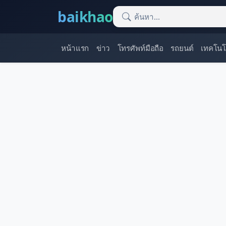
baikhao
หน้าแรก
ข่าว
โทรศัพท์มือถือ
รถยนต์
เทคโนโ