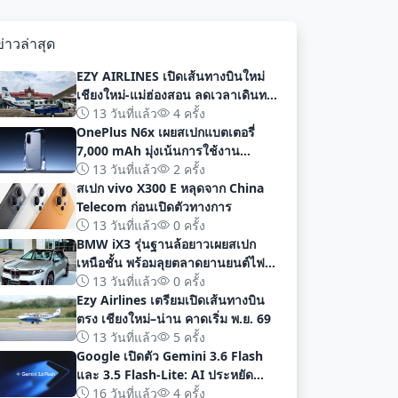
ข่าวล่าสุด
EZY AIRLINES เปิดเส้นทางบินใหม่
เชียงใหม่-แม่ฮ่องสอน ลดเวลาเดินทาง
เหลือเพียง 40 นาที
13 วันที่แล้ว
4 ครั้ง
OnePlus N6x เผยสเปกแบตเตอรี่
7,000 mAh มุ่งเน้นการใช้งาน
ยาวนานก่อนเปิดตัวอย่างเป็นทางการ
13 วันที่แล้ว
2 ครั้ง
สเปก vivo X300 E หลุดจาก China
Telecom ก่อนเปิดตัวทางการ
13 วันที่แล้ว
0 ครั้ง
BMW iX3 รุ่นฐานล้อยาวเผยสเปก
เหนือชั้น พร้อมลุยตลาดยานยนต์ไฟฟ้า
จีนด้วยระยะทาง 919 กม
13 วันที่แล้ว
0 ครั้ง
Ezy Airlines เตรียมเปิดเส้นทางบิน
ตรง เชียงใหม่–น่าน คาดเริ่ม พ.ย. 69
13 วันที่แล้ว
5 ครั้ง
Google เปิดตัว Gemini 3.6 Flash
และ 3.5 Flash-Lite: AI ประหยัด
ต้นทุน ประสิทธิภาพสูง สำหรับนัก
16 วันที่แล้ว
4 ครั้ง