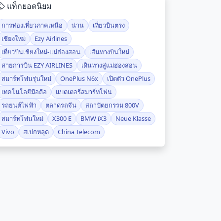
แท็กยอดนิยม
การท่องเที่ยวภาคเหนือ
น่าน
เที่ยวบินตรง
เชียงใหม่
Ezy Airlines
เที่ยวบินเชียงใหม่-แม่ฮ่องสอน
เส้นทางบินใหม่
สายการบิน EZY AIRLINES
เดินทางสู่แม่ฮ่องสอน
สมาร์ทโฟนรุ่นใหม่
OnePlus N6x
เปิดตัว OnePlus
เทคโนโลยีมือถือ
แบตเตอรี่สมาร์ทโฟน
รถยนต์ไฟฟ้า
ตลาดรถจีน
สถาปัตยกรรม 800V
สมาร์ทโฟนใหม่
X300 E
BMW iX3
Neue Klasse
Vivo
สเปกหลุด
China Telecom