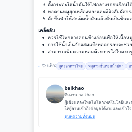
ตั้งกระทะใส่น้ำมันใช้ไฟกลางรอจนร้อนได
ทอดจนหมูสุกเหลืองทองและมีผิวสัมผัสก
ตักขึ้นพักให้สะเด็ดน้ำมันแล้วหั่นเป็นชิ้น
เคล็ดลับ
ควรใช้ไฟกลางค่อนข้างอ่อนเพื่อให้เนื้อหม
การใช้น้ำเย็นจัดผสมแป้งทอดกรอบจะช่วยใ
สามารถเพิ่มความหอมด้วยการใส่ใบมะกรูด
แท็ก:
สูตรอาหารไทย
หมูสามชั้นทอดน้ำปลา
อ
baikhao
ทีมงาน baikhao
ผู้เขียนหลงใหลในโลกเทคโนโลยีและนว
ให้ผู้อ่านเข้าถึงข้อมูลได้ง่ายและเข้าใ
ดูบทความทั้งหมด