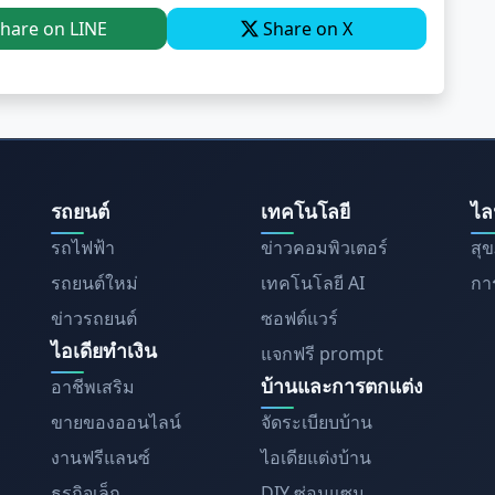
hare on LINE
Share on X
รถยนต์
เทคโนโลยี
ไล
รถไฟฟ้า
ข่าวคอมพิวเตอร์
สุ
รถยนต์ใหม่
เทคโนโลยี AI
การ
ข่าวรถยนต์
ซอฟต์แวร์
ไอเดียทำเงิน
แจกฟรี prompt
บ้านและการตกแต่ง
อาชีพเสริม
ขายของออนไลน์
จัดระเบียบบ้าน
งานฟรีแลนซ์
ไอเดียแต่งบ้าน
ธุรกิจเล็ก
DIY ซ่อมแซม