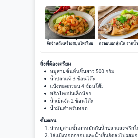
สูตรข้าวผัดต้มยำกุ้ง รสชาติ
สูตรปลากะพงทอดน้ำป
จัดจ้านถึงเครื่องสมุนไพรไทย
กรอบนอกนุ่มใน ราดน้
รสเด็ด
สิ่งที่ต้องเตรียม
หมูสามชั้นหั่นชิ้นยาว 500 กรัม
น้ำปลาแท้ 3 ช้อนโต๊ะ
แป้งทอดกรอบ 4 ช้อนโต๊ะ
พริกไทยป่นเล็กน้อย
น้ำเย็นจัด 2 ช้อนโต๊ะ
น้ำมันสำหรับทอด
ขั้นตอน
นำหมูสามชั้นมาหมักกับน้ำปลาและพริกไทย
ใส่แป้งทอดกรอบและน้ำเย็นจัดลงไปผสมจนแ