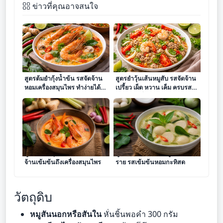
ข่าวที่คุณอาจสนใจ
สูตรต้มยำกุ้งน้ำข้น รสจัดจ้าน
สูตรยำวุ้นเส้นหมูสับ รสจัดจ้าน
หอมเครื่องสมุนไพร ทำง่ายได้ที่
เปรี้ยว เผ็ด หวาน เค็ม ครบรส
บ้าน
ทำง่ายได้ที่บ้าน
สูตรต้มยำกุ้งน้ำข้น รสชาติจัด
สูตรแกงเขียวหวานลูกชิ้นปลาก
จ้านเข้มข้นถึงเครื่องสมุนไพร
ราย รสเข้มข้นหอมกะทิสด
วัตถุดิบ
หมูสันนอกหรือสันใน
หั่นชิ้นพอคำ 300 กรัม