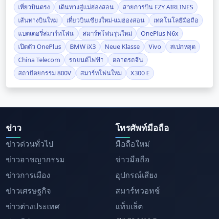
เที่ยวบินตรง
เดินทางสู่แม่ฮ่องสอน
สายการบิน EZY AIRLINES
เส้นทางบินใหม่
เที่ยวบินเชียงใหม่-แม่ฮ่องสอน
เทคโนโลยีมือถือ
แบตเตอรี่สมาร์ทโฟน
สมาร์ทโฟนรุ่นใหม่
OnePlus N6x
เปิดตัว OnePlus
BMW iX3
Neue Klasse
Vivo
สเปกหลุด
China Telecom
รถยนต์ไฟฟ้า
ตลาดรถจีน
สถาปัตยกรรม 800V
สมาร์ทโฟนใหม่
X300 E
ข่าว
โทรศัพท์มือถือ
ข่าวด่วนทั่วไป
มือถือใหม่
ข่าวอาชญากรรม
ข่าวมือถือ
ข่าวการเมือง
อุปกรณ์เสียง
ข่าวเศรษฐกิจ
สมาร์ทวอทช์
ข่าวต่างประเทศ
แท็บเล็ต