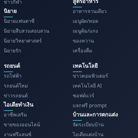
สูตรอาหาร
ข่าวกีฬา
นิยาย
อาหารจานเดียว
นิยายแฟนตาซี
เมนูผัด/ทอด
นิยายสืบสวนสอบสวน
เมนูต้ม/แกง
นิยายวิทยาศาสตร์
ของหวาน
นิยายรัก
เครื่องดื่ม
รถยนต์
เทคโนโลยี
รถไฟฟ้า
ข่าวคอมพิวเตอร์
รถยนต์ใหม่
เทคโนโลยี AI
ข่าวรถยนต์
ซอฟต์แวร์
ไอเดียทำเงิน
แจกฟรี prompt
บ้านและการตกแต่ง
อาชีพเสริม
ขายของออนไลน์
จัดระเบียบบ้าน
งานฟรีแลนซ์
ไอเดียแต่งบ้าน