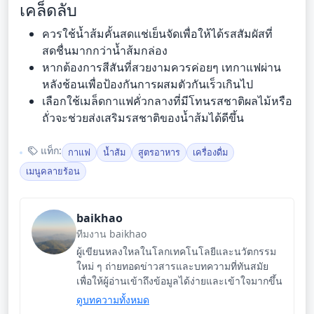
เคล็ดลับ
ควรใช้น้ำส้มคั้นสดแช่เย็นจัดเพื่อให้ได้รสสัมผัสที่
สดชื่นมากกว่าน้ำส้มกล่อง
หากต้องการสีสันที่สวยงามควรค่อยๆ เทกาแฟผ่าน
หลังช้อนเพื่อป้องกันการผสมตัวกันเร็วเกินไป
เลือกใช้เมล็ดกาแฟคั่วกลางที่มีโทนรสชาติผลไม้หรือ
ถั่วจะช่วยส่งเสริมรสชาติของน้ำส้มได้ดีขึ้น
แท็ก:
กาแฟ
น้ำส้ม
สูตรอาหาร
เครื่องดื่ม
เมนูคลายร้อน
baikhao
ทีมงาน baikhao
ผู้เขียนหลงใหลในโลกเทคโนโลยีและนวัตกรรม
ใหม่ ๆ ถ่ายทอดข่าวสารและบทความที่ทันสมัย
เพื่อให้ผู้อ่านเข้าถึงข้อมูลได้ง่ายและเข้าใจมากขึ้น
ดูบทความทั้งหมด