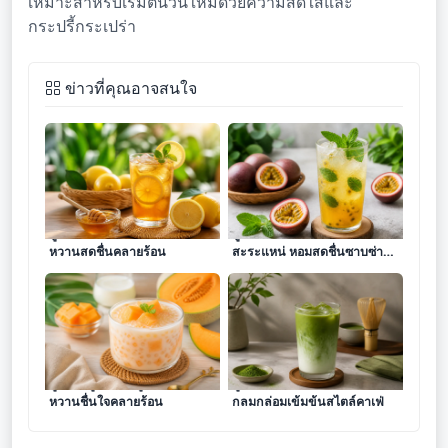
เหมาะสำหรับเริ่มต้นวันใหม่ด้วยความสดใสและ
กระปรี้กระเปร่า
ข่าวที่คุณอาจสนใจ
สูตรชามะนาวน้ำผึ้งแท้ หอม
สูตรน้ำเสาวรสโซดาใบ
หวานสดชื่นคลายร้อน
สะระแหน่ หอมสดชื่นซาบซ่า
ถึงใจ
สูตรสาคูแคนตาลูปนมสด หอม
สูตรมัทฉะลาเต้เย็น หอม
หวานชื่นใจคลายร้อน
กลมกล่อมเข้มข้นสไตล์คาเฟ่