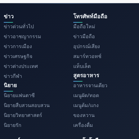
ข่าว
โทรศัพท์มือถือ
ข่าวด่วนทั่วไป
มือถือใหม่
ข่าวอาชญากรรม
ข่าวมือถือ
ข่าวการเมือง
อุปกรณ์เสียง
ข่าวเศรษฐกิจ
สมาร์ทวอทช์
ข่าวต่างประเทศ
แท็บเล็ต
สูตรอาหาร
ข่าวกีฬา
นิยาย
อาหารจานเดียว
นิยายแฟนตาซี
เมนูผัด/ทอด
นิยายสืบสวนสอบสวน
เมนูต้ม/แกง
นิยายวิทยาศาสตร์
ของหวาน
นิยายรัก
เครื่องดื่ม