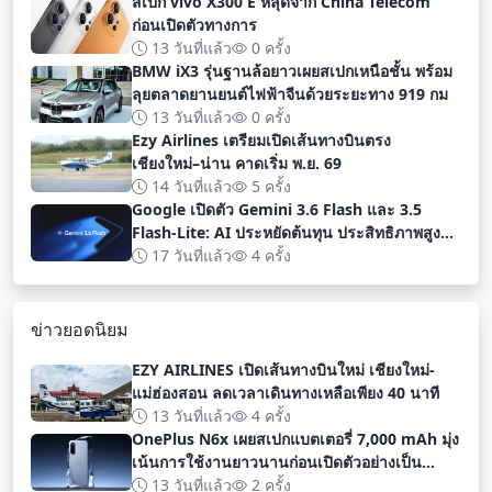
สเปก vivo X300 E หลุดจาก China Telecom
ก่อนเปิดตัวทางการ
13 วันที่แล้ว
0 ครั้ง
BMW iX3 รุ่นฐานล้อยาวเผยสเปกเหนือชั้น พร้อม
ลุยตลาดยานยนต์ไฟฟ้าจีนด้วยระยะทาง 919 กม
13 วันที่แล้ว
0 ครั้ง
Ezy Airlines เตรียมเปิดเส้นทางบินตรง
เชียงใหม่–น่าน คาดเริ่ม พ.ย. 69
14 วันที่แล้ว
5 ครั้ง
Google เปิดตัว Gemini 3.6 Flash และ 3.5
Flash-Lite: AI ประหยัดต้นทุน ประสิทธิภาพสูง
สำหรับนักพัฒนา
17 วันที่แล้ว
4 ครั้ง
ข่าวยอดนิยม
EZY AIRLINES เปิดเส้นทางบินใหม่ เชียงใหม่-
แม่ฮ่องสอน ลดเวลาเดินทางเหลือเพียง 40 นาที
13 วันที่แล้ว
4 ครั้ง
OnePlus N6x เผยสเปกแบตเตอรี่ 7,000 mAh มุ่ง
เน้นการใช้งานยาวนานก่อนเปิดตัวอย่างเป็น
ทางการ
13 วันที่แล้ว
2 ครั้ง