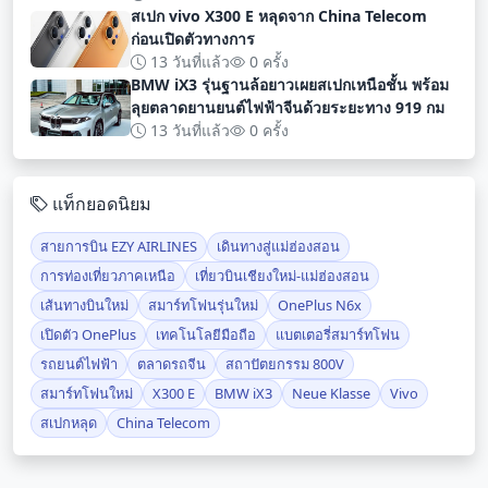
สเปก vivo X300 E หลุดจาก China Telecom
ก่อนเปิดตัวทางการ
13 วันที่แล้ว
0 ครั้ง
BMW iX3 รุ่นฐานล้อยาวเผยสเปกเหนือชั้น พร้อม
ลุยตลาดยานยนต์ไฟฟ้าจีนด้วยระยะทาง 919 กม
13 วันที่แล้ว
0 ครั้ง
แท็กยอดนิยม
สายการบิน EZY AIRLINES
เดินทางสู่แม่ฮ่องสอน
การท่องเที่ยวภาคเหนือ
เที่ยวบินเชียงใหม่-แม่ฮ่องสอน
เส้นทางบินใหม่
สมาร์ทโฟนรุ่นใหม่
OnePlus N6x
เปิดตัว OnePlus
เทคโนโลยีมือถือ
แบตเตอรี่สมาร์ทโฟน
รถยนต์ไฟฟ้า
ตลาดรถจีน
สถาปัตยกรรม 800V
สมาร์ทโฟนใหม่
X300 E
BMW iX3
Neue Klasse
Vivo
สเปกหลุด
China Telecom