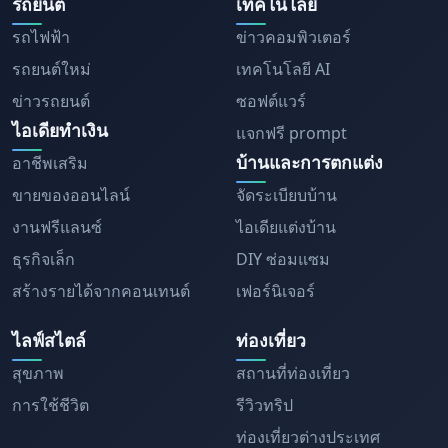
รถยนต์
เทคโนโลยี
รถไฟฟ้า
ข่าวคอมพิวเตอร์
รถยนต์ใหม่
เทคโนโลยี AI
ข่าวรถยนต์
ซอฟต์แวร์
ไอเดียทำเงิน
แจกฟรี prompt
บ้านและการตกแต่ง
อาชีพเสริม
ขายของออนไลน์
จัดระเบียบบ้าน
งานฟรีแลนซ์
ไอเดียแต่งบ้าน
ธุรกิจเล็ก
DIY ซ่อมแซม
สร้างรายได้จากคอนเทนต์
เฟอร์นิเจอร์
ไลฟ์สไตล์
ท่องเที่ยว
สุขภาพ
สถานที่ท่องเที่ยว
การใช้ชีวิต
รีวิวทริป
ท่องเที่ยวต่างประเทศ