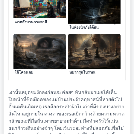
เงาหลังบานกระจกสี
คราบเขม่าจากเทียนไขที่ดับวูบ
ในห้องนิรภัยใต้ดิน
รอยร้าวบนเข็มกลัดเงินที่จมอยู่
เศษขี้เถ้าในร่องไม้ของกระดาน
ใต้โคลนตม
หมากรุกโบราณ
เงานั้นหยุดชะงักลงก่อนจะค่อยๆ หันกลับมาเผยให้เห็น
ใบหน้าที่ซีดเผือดของแม่บ้านประจำคฤหาสน์ที่หายตัวไป
ตั้งแต่คืนเกิดเหตุ เธอถือกระเป๋าผ้าใบเก่าที่มีของบางอย่าง
สั่นไหวอยู่ภายใน ดวงตาของเธอเบิกกว้างด้วยความหวาด
กลัวขณะที่มือสั่นเทาพยายามกำด้ามมีดทำครัวไว้แน่น
ธนาก้าวเดินอย่างช้าๆ โดยเว้นระยะห่างที่ปลอดภัยเพื่อไม่