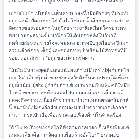
สิบสองพอดีราวกับถูกแช่แข็งไว้ด้วยเวทมนตร์บางอย่าง
เขาขยับเข้าไปใกล้จนเห็นคราบรอยนิ้วมือสีจางๆ ที่ประทับ
อยู่บนหน้าปัดกระจกใส มันไม่ใช่รอยนิ้วมือธรรมดาเพราะ
ทิศทางของรอยลากนั้นดูผิดธรรมชาติเหมือนใครบางคน
พยายามจะหมุนเข็มนาฬิกาให้เดินถอยหลังในวินาที
สุดท้ายก่อนลมหายใจจะหมดลง ธนาหยิบถุงมือยางขึ้นมา
สวมแล้วค่อยๆ เช็ดฝุ่นละอองรอบๆ ตัวเรือนไม้สักทองที่มี
รอยถลอกลึกราวกับถูกของมีคมกรีดผ่าน
"มันไม่มีทางหยุดเดินเองแน่นอนถ้าไม่มีใครไปยุ่งกับกลไก
ภายใน" เสียงทุ้มต่ำของชายสูงวัยดังขึ้นจากประตูไม้ที่แง้ม
อยู่เล็กน้อย ผู้ช่วยผู้กำกับก้าวเข้ามาพร้อมกับแฟ้มคดีในมือ
ใบหน้าของเขาสะท้อนแสงไฟฉายจนเห็นรอยเหี่ยวย่นที่
แสดงถึงความเหนื่อยล้าจากการทำงานหนักตลอดสัปดาห์
นี้ ธนาหันไปมองอีกฝ่ายก่อนจะหยิบไขควงขนาดเล็กออก
มาจากกระเป๋าเสื้อเพื่อตรวจสอบเฟืองด้านในตัวเครื่อง
"ถ้าไม่ใช่เรื่องของกลไกที่พังตามกาลเวลา ก็เหลือเพียงแค่
เหตุผลเดียวคือการจัดฉากเพื่อสร้างอัลไบร์" ธนาตอบ