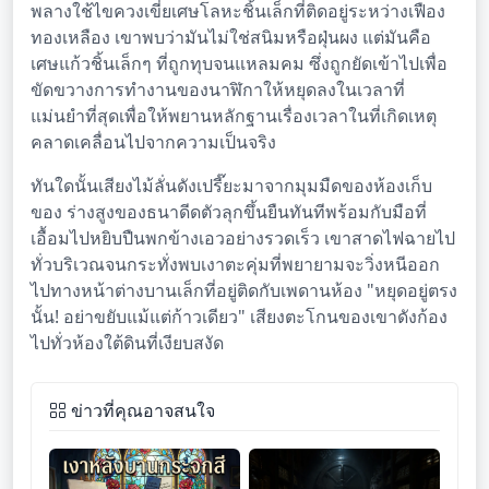
พลางใช้ไขควงเขี่ยเศษโลหะชิ้นเล็กที่ติดอยู่ระหว่างเฟือง
ทองเหลือง เขาพบว่ามันไม่ใช่สนิมหรือฝุ่นผง แต่มันคือ
เศษแก้วชิ้นเล็กๆ ที่ถูกทุบจนแหลมคม ซึ่งถูกยัดเข้าไปเพื่อ
ขัดขวางการทำงานของนาฬิกาให้หยุดลงในเวลาที่
แม่นยำที่สุดเพื่อให้พยานหลักฐานเรื่องเวลาในที่เกิดเหตุ
คลาดเคลื่อนไปจากความเป็นจริง
ทันใดนั้นเสียงไม้ลั่นดังเปรี๊ยะมาจากมุมมืดของห้องเก็บ
ของ ร่างสูงของธนาดีดตัวลุกขึ้นยืนทันทีพร้อมกับมือที่
เอื้อมไปหยิบปืนพกข้างเอวอย่างรวดเร็ว เขาสาดไฟฉายไป
ทั่วบริเวณจนกระทั่งพบเงาตะคุ่มที่พยายามจะวิ่งหนีออก
ไปทางหน้าต่างบานเล็กที่อยู่ติดกับเพดานห้อง "หยุดอยู่ตรง
นั้น! อย่าขยับแม้แต่ก้าวเดียว" เสียงตะโกนของเขาดังก้อง
ไปทั่วห้องใต้ดินที่เงียบสงัด
ข่าวที่คุณอาจสนใจ