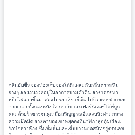
กลิ่นอับชื้นของห้องเก็บของใต้ดินผสมกับกลิ่นคาวสนิม
จางๆ ลอยอบอวลอยู่ในอากาศยามค่ำคืน สารวัตรธนา
หยิบไฟฉายขึ้นมาส่องไปรอบห้องที่เต็มไปด้วยเศษซากของ
กาลเวลา ทั้งกองหนังสือเก่าเก็บและเฟอร์นิเจอร์ไม้ที่ถูก
คลุมด้วยผ้าขาวจนดูเหมือนวิญญาณยืนสงบนิ่งท่ามกลาง
ความมืดมิด สายตาของเขาหยุดลงที่นาฬิกาลูกตุ้มเรือน
ยักษ์กลางห้อง ซึ่งเข็มสั้นและเข็มยาวหยุดสนิทอยู่ตรงเลข