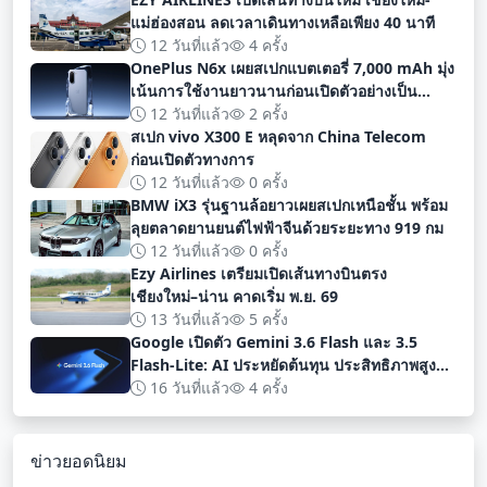
แม่ฮ่องสอน ลดเวลาเดินทางเหลือเพียง 40 นาที
12 วันที่แล้ว
4 ครั้ง
OnePlus N6x เผยสเปกแบตเตอรี่ 7,000 mAh มุ่ง
เน้นการใช้งานยาวนานก่อนเปิดตัวอย่างเป็น
ทางการ
12 วันที่แล้ว
2 ครั้ง
สเปก vivo X300 E หลุดจาก China Telecom
ก่อนเปิดตัวทางการ
12 วันที่แล้ว
0 ครั้ง
BMW iX3 รุ่นฐานล้อยาวเผยสเปกเหนือชั้น พร้อม
ลุยตลาดยานยนต์ไฟฟ้าจีนด้วยระยะทาง 919 กม
12 วันที่แล้ว
0 ครั้ง
Ezy Airlines เตรียมเปิดเส้นทางบินตรง
เชียงใหม่–น่าน คาดเริ่ม พ.ย. 69
13 วันที่แล้ว
5 ครั้ง
Google เปิดตัว Gemini 3.6 Flash และ 3.5
Flash-Lite: AI ประหยัดต้นทุน ประสิทธิภาพสูง
สำหรับนักพัฒนา
16 วันที่แล้ว
4 ครั้ง
ข่าวยอดนิยม