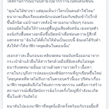
ให้สถานการณ์บานปลายไปมากกว่านี้ในที่แคบเช่นนี้
"คุณไม่ได้ฆ่าเขา แต่คุณเห็นว่าใครเป็นคนทำใช่ไหม"
ธนาถามเสียงเรียบแต่หนักแน่นพร้อมกับขยับเข้าไปใกล้
ขึ้นอีกนิด แม่บ้านสาวหลั่งน้ำตาออกมาเงียบๆ ก่อนจะ
ปล่อยมีดในมือให้ร่วงลงสู่พื้นปูนเสียงดังสนั่น เธอทรุดตัว
ลงนั่งกับพื้นพลางยกมือขึ้นปิดหน้าเพื่อซ่อนความรู้สึกที่
แตกสลาย "ฉันไม่ได้ตั้งใจให้มันเป็นแบบนี้ ฉันแค่ได้รับคำ
สั่งให้ทำให้นาฬิกาหยุดเดินในตอนนั้น"
เธอกล่าวสะอื้นก่อนจะหยิบจดหมายฉบับหนึ่งออกมาจาก
กระเป๋าผ้าแล้วยื่นให้สารวัตรด้วยมือที่ยังคงสั่นไม่หยุด
ธนารับจดหมายนั้นมาอ่านด้วยความรวดเร็ว เนื้อหา
ภายในระบุถึงการปลอมแปลงพินัยกรรมที่ถูกเขียนขึ้นใหม่
โดยบุคคลที่คาดไม่ถึงภายในครอบครัวนี้เอง ปริศนาเรื่อง
นาฬิกาหยุดเดินจึงไม่ใช่แค่การฆาตกรรม แต่คือการสร้าง
สถานการณ์เพื่อปิดบังการฉ้อโกงครั้งใหญ่ที่กำลังจะเกิด
ขึ้นในเช้าวันถัดไป
ธนาหันไปมองนาฬิกาที่หยุดนิ่งอีกครั้งพร้อมกับรอยยิ้มที่