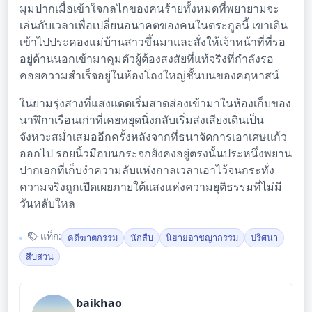
มุมปากเมื่อเข้าใจกลไกของคนร้ายทั้งหมดที่พยายามจะ
เล่นกับเวลาเพื่อเปลี่ยนอนาคตของคนในตระกูลนี้ เขาเดิน
เข้าไปประคองแม่บ้านสาวขึ้นมาและสั่งให้เจ้าหน้าที่ที่รอ
อยู่ด้านนอกเข้ามาคุมตัวผู้ต้องสงสัยที่แท้จริงที่กำลังรอ
คอยความสำเร็จอยู่ในห้องโถงใหญ่ชั้นบนของคฤหาสน์
ในยามรุ่งสางที่แสงแดดเริ่มสาดส่องเข้ามาในห้องเก็บของ
นาฬิกาเรือนเก่าที่เคยหยุดนิ่งกลับเริ่มส่งเสียงเดินเป็น
จังหวะสม่ำเสมออีกครั้งหลังจากที่ธนาจัดการเอาเศษแก้ว
ออกไป รอยนิ้วมือบนกระจกยังคงอยู่ตรงนั้นประหนึ่งพยาน
ปากเอกที่เก็บงำความลับแห่งกาลเวลาเอาไว้จนกระทั่ง
ความจริงถูกเปิดเผยภายใต้แสงแห่งความยุติธรรมที่ไม่มี
วันหลับใหล
แท็ก:
คดีฆาตกรรม
นักสืบ
นิยายอาชญากรรม
ปริศนา
สืบสวน
baikhao