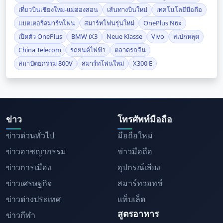
เที่ยวบินเชียงใหม่-แม่ฮ่องสอน
เส้นทางบินใหม่
เทคโนโลยีมือถือ
แบตเตอรี่สมาร์ทโฟน
สมาร์ทโฟนรุ่นใหม่
OnePlus N6x
เปิดตัว OnePlus
BMW iX3
Neue Klasse
Vivo
สเปกหลุด
China Telecom
รถยนต์ไฟฟ้า
ตลาดรถจีน
สถาปัตยกรรม 800V
สมาร์ทโฟนใหม่
X300 E
ข่าว
โทรศัพท์มือถือ
ข่าวด่วนทั่วไป
มือถือใหม่
ข่าวอาชญากรรม
ข่าวมือถือ
ข่าวการเมือง
อุปกรณ์เสียง
ข่าวเศรษฐกิจ
สมาร์ทวอทช์
ข่าวต่างประเทศ
แท็บเล็ต
สูตรอาหาร
ข่าวกีฬา