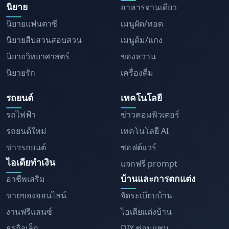
นิยาย
อาหารจานเดียว
นิยายแฟนตาซี
เมนูผัด/ทอด
นิยายสืบสวนสอบสวน
เมนูต้ม/แกง
นิยายวิทยาศาสตร์
ของหวาน
นิยายรัก
เครื่องดื่ม
รถยนต์
เทคโนโลยี
รถไฟฟ้า
ข่าวคอมพิวเตอร์
รถยนต์ใหม่
เทคโนโลยี AI
ข่าวรถยนต์
ซอฟต์แวร์
ไอเดียทำเงิน
แจกฟรี prompt
บ้านและการตกแต่ง
อาชีพเสริม
ขายของออนไลน์
จัดระเบียบบ้าน
งานฟรีแลนซ์
ไอเดียแต่งบ้าน
ธุรกิจเล็ก
DIY ซ่อมแซม