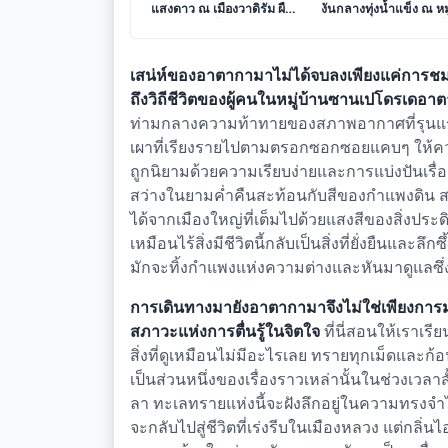
แสงดาว ณ เมืองวาดิรัม ผืน
งันกลางทุ่งน้ำแข็ง ณ หมู
ทรายสีชาดที่กระซิบคำตอบ
นอิลุลลิสแซท ดินแดนที่
จากดวงจันทร์
ภูเขาน้ำแข็งร่ายรำใต้แ
เหนือ
เสน่ห์ของอาตากามาไม่ได้จบลงเพียงแค่การชม
ถึงวิถีชีวิตของผู้คนในหมู่บ้านซานเปโดรเดอ
ท่ามกลางความท้าทายของสภาพอากาศที่รุนแรง กา
เผาที่เรียงรายไปตามตรอกซอกซอยแคบๆ ให้ควา
ถูกนิยามด้วยความเรียบง่ายและการแบ่งปันเรื่
สว่างในยามค่ำคืนสะท้อนกับสีของกำแพงดิน สร้
ได้จากเมืองใหญ่ที่เต็มไปด้วยแสงสีของสิ่งประด
เหมือนไร้สิ่งมีชีวิตนี้กลับเป็นสิ่งที่ยั่งยืนและล
มักจะทิ้งกำแพงแห่งความต่างและหันมาดูแลซึ่
การเดินทางมายังอาตากามาจึงไม่ใช่เพียงการมา
สภาวะแห่งการตื่นรู้ในจิตใจ
ที่นี่สอนให้เราเรี
สิ่งที่ดูเหมือนไม่มีอะไรเลย ทรายทุกเม็ดและก
เป็นส่วนหนึ่งของเรื่องราวเหล่านั้นในช่วงเวลาส
ลา ทะเลทรายแห่งนี้จะฝังลึกอยู่ในความทรงจำไ
จะกลับไปสู่ชีวิตที่เร่งรีบในเมืองหลวง แต่กล