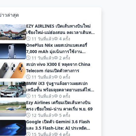
ข่าวล่าสุด
EZY AIRLINES เปิดเส้นทางบินใหม่
เชียงใหม่-แม่ฮ่องสอน ลดเวลาเดินทาง
เหลือเพียง 40 นาที
11 วันที่แล้ว
4 ครั้ง
OnePlus N6x เผยสเปกแบตเตอรี่
7,000 mAh มุ่งเน้นการใช้งาน
ยาวนานก่อนเปิดตัวอย่างเป็นทางการ
11 วันที่แล้ว
2 ครั้ง
สเปก vivo X300 E หลุดจาก China
Telecom ก่อนเปิดตัวทางการ
11 วันที่แล้ว
0 ครั้ง
BMW iX3 รุ่นฐานล้อยาวเผยสเปก
เหนือชั้น พร้อมลุยตลาดยานยนต์ไฟฟ้า
จีนด้วยระยะทาง 919 กม
11 วันที่แล้ว
0 ครั้ง
Ezy Airlines เตรียมเปิดเส้นทางบิน
ตรง เชียงใหม่–น่าน คาดเริ่ม พ.ย. 69
12 วันที่แล้ว
5 ครั้ง
Google เปิดตัว Gemini 3.6 Flash
และ 3.5 Flash-Lite: AI ประหยัด
ต้นทุน ประสิทธิภาพสูง สำหรับนัก
15 วันที่แล้ว
4 ครั้ง