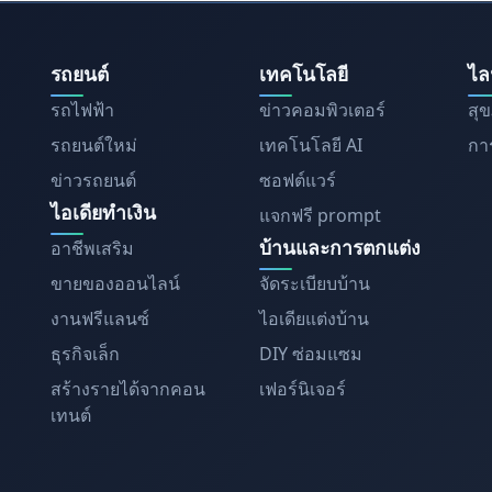
รถยนต์
เทคโนโลยี
ไล
รถไฟฟ้า
ข่าวคอมพิวเตอร์
สุ
รถยนต์ใหม่
เทคโนโลยี AI
การ
ข่าวรถยนต์
ซอฟต์แวร์
ไอเดียทำเงิน
แจกฟรี prompt
บ้านและการตกแต่ง
อาชีพเสริม
ขายของออนไลน์
จัดระเบียบบ้าน
งานฟรีแลนซ์
ไอเดียแต่งบ้าน
ธุรกิจเล็ก
DIY ซ่อมแซม
สร้างรายได้จากคอน
เฟอร์นิเจอร์
เทนต์