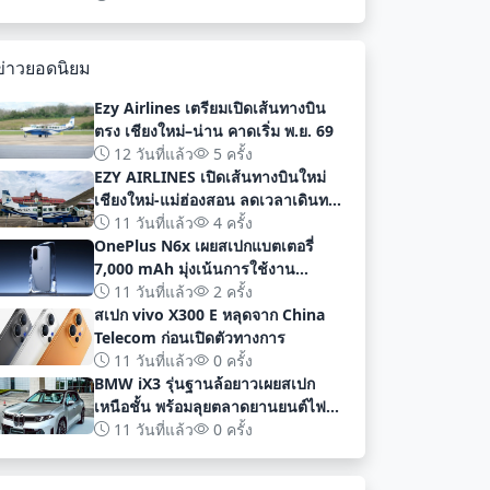
พัฒนา
ข่าวยอดนิยม
Ezy Airlines เตรียมเปิดเส้นทางบิน
ตรง เชียงใหม่–น่าน คาดเริ่ม พ.ย. 69
12 วันที่แล้ว
5 ครั้ง
EZY AIRLINES เปิดเส้นทางบินใหม่
เชียงใหม่-แม่ฮ่องสอน ลดเวลาเดินทาง
เหลือเพียง 40 นาที
11 วันที่แล้ว
4 ครั้ง
OnePlus N6x เผยสเปกแบตเตอรี่
7,000 mAh มุ่งเน้นการใช้งาน
ยาวนานก่อนเปิดตัวอย่างเป็นทางการ
11 วันที่แล้ว
2 ครั้ง
สเปก vivo X300 E หลุดจาก China
Telecom ก่อนเปิดตัวทางการ
11 วันที่แล้ว
0 ครั้ง
BMW iX3 รุ่นฐานล้อยาวเผยสเปก
เหนือชั้น พร้อมลุยตลาดยานยนต์ไฟฟ้า
จีนด้วยระยะทาง 919 กม
11 วันที่แล้ว
0 ครั้ง