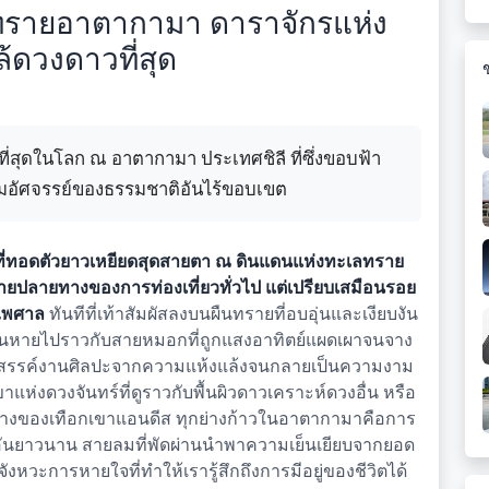
ลทรายอาตากามา ดาราจักรแห่ง
ล้ดวงดาวที่สุด
ี่สุดในโลก ณ อาตากามา ประเทศชิลี ที่ซึ่งขอบฟ้า
อัศจรรย์ของธรรมชาติอันไร้ขอบเขต
ที่ทอดตัวยาวเหยียดสุดสายตา ณ ดินแดนแห่งทะเลทราย
หมายปลายทางของการท่องเที่ยวทั่วไป แต่เปรียบเสมือนรอย
่ไพศาล
ทันทีที่เท้าสัมผัสลงบนผืนทรายที่อบอุ่นและเงียบงัน
อนหายไปราวกับสายหมอกที่ถูกแสงอาทิตย์แผดเผาจนจาง
ร้างสรรค์งานศิลปะจากความแห้งแล้งจนกลายเป็นความงาม
ขาแห่งดวงจันทร์ที่ดูราวกับพื้นผิวดาวเคราะห์ดวงอื่น หรือ
องล่างของเทือกเขาแอนดีส ทุกย่างก้าวในอาตากามาคือการ
อันยาวนาน สายลมที่พัดผ่านนำพาความเย็นเยียบจากยอด
หวะการหายใจที่ทำให้เรารู้สึกถึงการมีอยู่ของชีวิตได้