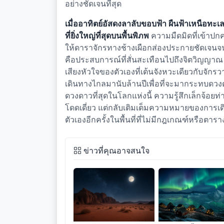
อย่างชัดเจนที่สุด
เมื่ออาทิตย์อัสดงลาลับขอบฟ้า ผืนฟ้าเหนือ
ที่ยิ่งใหญ่ที่สุดบนพื้นพิภพ
ความมืดมิดที่เข้าปกคล
ให้ดาราจักรทางช้างเผือกส่องประกายชัดเจนจนแ
คือประสบการณ์ที่สั่นสะเทือนไปถึงจิตวิญญา
เสียงหัวใจของตัวเองที่เต้นจังหวะเดียวกับจักร
เดินทางไกลมานับล้านปีเพื่อที่จะมากระทบดวงต
ดวงดาวที่สุดในโลกแห่งนี้ ความรู้สึกเล็กจ้อย
โดดเดี่ยว แต่กลับเติมเต็มความหมายของการเดิน
ตัวเองอีกครั้งในพื้นที่ที่ไม่มีกฎเกณฑ์หรือต
ข่าวที่คุณอาจสนใจ
ดั่งรอยจารึกแห่งรัตติกาลใต้
ดั่งรอยจารึกแห่งความเง