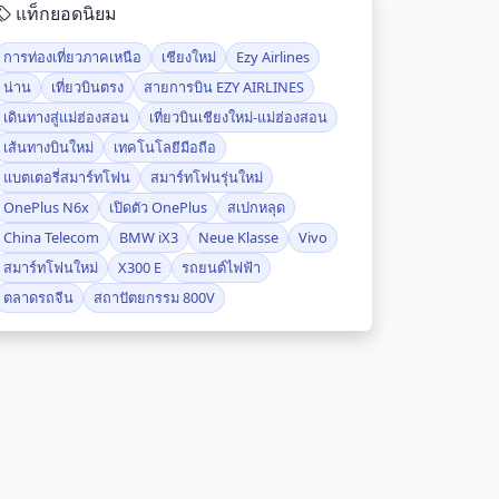
แท็กยอดนิยม
การท่องเที่ยวภาคเหนือ
เชียงใหม่
Ezy Airlines
น่าน
เที่ยวบินตรง
สายการบิน EZY AIRLINES
เดินทางสู่แม่ฮ่องสอน
เที่ยวบินเชียงใหม่-แม่ฮ่องสอน
เส้นทางบินใหม่
เทคโนโลยีมือถือ
แบตเตอรี่สมาร์ทโฟน
สมาร์ทโฟนรุ่นใหม่
OnePlus N6x
เปิดตัว OnePlus
สเปกหลุด
China Telecom
BMW iX3
Neue Klasse
Vivo
สมาร์ทโฟนใหม่
X300 E
รถยนต์ไฟฟ้า
ตลาดรถจีน
สถาปัตยกรรม 800V