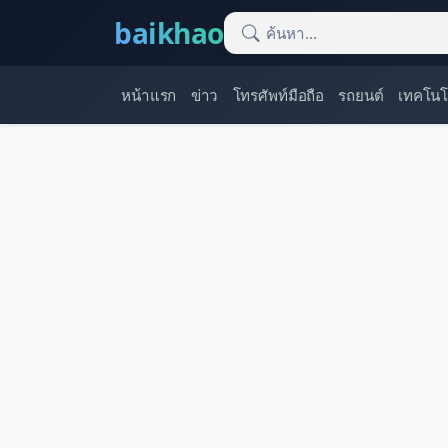
baikhao
หน้าแรก
ข่าว
โทรศัพท์มือถือ
รถยนต์
เทคโนโ