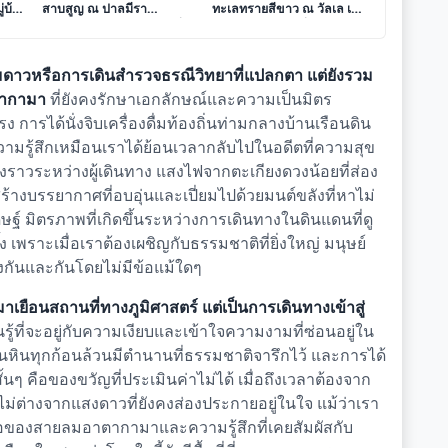
่บ้า
สาบสูญ ณ ปาลมีรา
ทะเลทรายสีขาว ณ วัลเล เด
มหานครกลางทะเลทรายที่
ลา ลูนา ดินแดนที่ดวงจันทร์
สง
กาลเวลาหยุดนิ่ง
ลงมาประทับรอยเท้า
ดาวหรือการเดินสำรวจธรณีวิทยาที่แปลกตา แต่ยังรวม
าตากามา
ที่ยังคงรักษาเอกลักษณ์และความเป็นมิตร
รได้นั่งจิบเครื่องดื่มท้องถิ่นท่ามกลางบ้านเรือนดิน
มรู้สึกเหมือนเราได้ย้อนเวลากลับไปในอดีตที่ความสุข
องราวระหว่างผู้เดินทาง แสงไฟจากตะเกียงดวงน้อยที่ส่อง
างบรรยากาศที่อบอุ่นและเปี่ยมไปด้วยมนต์ขลังที่หาไม่
ิษฐ์ มิตรภาพที่เกิดขึ้นระหว่างการเดินทางในดินแดนที่ดู
ึกซึ้ง เพราะเมื่อเราต้องเผชิญกับธรรมชาติที่ยิ่งใหญ่ มนุษย์
งกันและกันโดยไม่มีข้อแม้ใดๆ
เยือนสถานที่ทางภูมิศาสตร์ แต่เป็นการเดินทางเข้าสู่
ยนรู้ที่จะอยู่กับความเงียบและเข้าใจความงามที่ซ่อนอยู่ใน
้อนหินทุกก้อนล้วนมีตำนานที่ธรรมชาติจารึกไว้ และการได้
ั้นๆ คือของขวัญที่ประเมินค่าไม่ได้ เมื่อถึงเวลาต้องจาก
ม่ต่างจากแสงดาวที่ยังคงส่องประกายอยู่ในใจ แม้ว่าเรา
ิ่นไอของสายลมอาตากามาและความรู้สึกที่เคยสัมผัสกับ