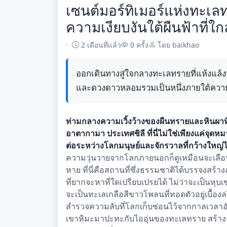
เซนต์มอร์ทิเมอร์แห่งทะเ
ความเงียบงันใต้ผืนฟ้าที่ใก
2 เดือนที่แล้ว
0 ครั้ง
โดย baikhao
ออกเดินทางสู่ใจกลางทะเลทรายที่แห้งแล้งท
และดวงดาวหลอมรวมเป็นหนึ่งภายใต้ความ
ท่ามกลางความเวิ้งว้างของผืนทรายและหินผา
อาตากามา ประเทศชิลี ที่นี่ไม่ใช่เพียงแค่จุด
ต่อระหว่างโลกมนุษย์และจักรวาลที่กว้างใหญ
ความวุ่นวายจากโลกภายนอกก็ดูเหมือนจะเลื
หาย ที่นี่คือสถานที่ซึ่งธรรมชาติได้บรรจงส
ที่ยากจะหาที่ใดเปรียบเปรยได้ ไม่ว่าจะเป็นหุบเ
จะเป็นทะเลเกลือสีขาวโพลนที่ทอดตัวอยู่เบื้
สำรวจความลับที่โลกเก็บซ่อนไว้จากกาลเวลา
เขาหิมะมาปะทะกับไออุ่นของทะเลทราย สร้างจัง