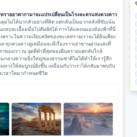
ทะเลทรายอาตากามาจะแปรเปลี่ยนเป็นโรงละครแห่งดวงดาว
ุมไม่ได้น่ากลัวอย่างที่คิด แต่กลับเป็นฉากหลังที่ขับเน้น
ทบจะเอื้อมมือไปสัมผัสได้ การได้แหงนมองท้องฟ้าที่นี่
ณ เพราะในความเงียบสงัดของทะเลทรายเราจะได้ยินเพียง
วาล ทุกดวงดาวดูเหมือนจะมีเรื่องราวเล่าขานผ่านแสงที่
าของเรา ณ จุดที่ต่ำที่สุดของผืนทรายแต่กลับใกล้
ท่ามกลางความยิ่งใหญ่ของธรรมชาติไม่ได้ทำให้เรารู้สึก
ทางให้สมบูรณ์ยิ่งขึ้น เหมือนกับว่าเราได้กลับมาพบกับ
ารางเวลาใดมากำหนดชีวิต
ียบ
เสียงเพรียกจากอารยธรรมที่
รอยจารึกแห่งมนตรากลาง