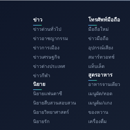
ข่าว
โทรศัพท์มือถือ
ข่าวด่วนทั่วไป
มือถือใหม่
ข่าวอาชญากรรม
ข่าวมือถือ
ข่าวการเมือง
อุปกรณ์เสียง
ข่าวเศรษฐกิจ
สมาร์ทวอทช์
ข่าวต่างประเทศ
แท็บเล็ต
สูตรอาหาร
ข่าวกีฬา
นิยาย
อาหารจานเดียว
นิยายแฟนตาซี
เมนูผัด/ทอด
นิยายสืบสวนสอบสวน
เมนูต้ม/แกง
นิยายวิทยาศาสตร์
ของหวาน
นิยายรัก
เครื่องดื่ม