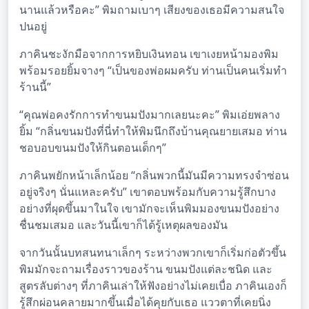
นานแล้วหรือคะ” พิมถามเบาๆ เสียงของเธอมีความสนใจ
ปนอยู่
ภาคินชะงักมือจากการหยิบเงินทอน เขาเงยหน้ามองพิม
พร้อมรอยยิ้มจางๆ “เป็นของพ่อผมครับ ท่านเป็นคนเริ่มทำ
ร้านนี้”
“คุณพ่อคงรักการทำขนมปังมากเลยนะคะ” พิมเอ่ยพลาง
ยิ้ม “กลิ่นขนมปังที่นี่ทำให้พิมนึกถึงบ้านคุณยายเสมอ ท่าน
ชอบอบขนมปังให้กินตอนเด็กๆ”
ภาคินพยักหน้าเล็กน้อย “กลิ่นพวกนี้มันมีความทรงจำซ่อน
อยู่จริงๆ นั่นแหละครับ” เขาตอบพร้อมกับความรู้สึกบาง
อย่างที่ผุดขึ้นมาในใจ เขามักจะเห็นพิมมองขนมปังอย่าง
ชื่นชมเสมอ และวันนี้เขาก็ได้รู้เหตุผลของมัน
จากวันนั้นบทสนทนาเล็กๆ ระหว่างพวกเขาก็เริ่มก่อตัวขึ้น
พิมมักจะถามเรื่องราวของร้าน ขนมปังแต่ละชนิด และ
สูตรลับต่างๆ ที่ภาคินเล่าให้ฟังอย่างไม่เคยเบื่อ ภาคินเองก็
รู้สึกผ่อนคลายมากขึ้นเมื่อได้คุยกับเธอ แววตาที่เคยนิ่ง