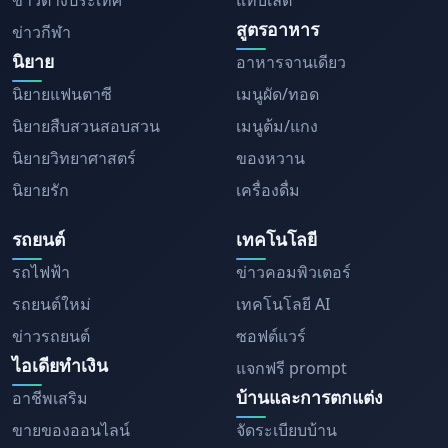
ข่าวต่างประเทศ
แท็บเล็ต
สูตรอาหาร
ข่าวกีฬา
นิยาย
อาหารจานเดียว
นิยายแฟนตาซี
เมนูผัด/ทอด
นิยายสืบสวนสอบสวน
เมนูต้ม/แกง
นิยายวิทยาศาสตร์
ของหวาน
นิยายรัก
เครื่องดื่ม
รถยนต์
เทคโนโลยี
รถไฟฟ้า
ข่าวคอมพิวเตอร์
รถยนต์ใหม่
เทคโนโลยี AI
ข่าวรถยนต์
ซอฟต์แวร์
ไอเดียทำเงิน
แจกฟรี prompt
บ้านและการตกแต่ง
อาชีพเสริม
ขายของออนไลน์
จัดระเบียบบ้าน