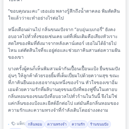
“ขอบคุณนะคะ” เธอเอ่ย พลางรู้สึกถึงน้ำตาคลอ พิมตัดสิน
ใจแล้วว่าจะทำอย่างไรต่อไป
หนึ่งเดือนผ่านไป กลิ่นขนมปังจาก “อบอุ่นเบเกอรี่” ยังคง
อบอวลไปทั่วทั้งซอยเช่นเคย แต่ที่เพิ่มเติมคือเสียงหัวเราะ
สดใสของพิมที่ดังมาจากหลังเคาน์เตอร์ เธอไม่ได้ย้ายไป
ไหน แต่ตัดสินใจที่จะอยู่ต่อและช่วยภาคินสานต่อความฝัน
ของเขา
บางครั้งผู้คนก็เห็นพิมสวมผ้ากันเปื้อนเปื้อนแป้ง ยื่นขนมปัง
อุ่นๆ ให้ลูกค้าด้วยรอยยิ้มที่เต็มเปี่ยมไปด้วยความสุข ขณะ
ที่ภาคินยืนมองเธอจากมุมหนึ่งของร้าน หัวใจของเขาอิ่ม
เอมด้วยความรักที่ผลิบานดุจขนมปังที่พองฟูขึ้นในเตาอบ
กลิ่นหอมของขนมปังที่อบอวลไปทั่วร้านในวันนี้ จึงไม่ใช่
แค่กลิ่นของแป้งและยีสต์อีกต่อไป แต่มันคือกลิ่นหอมของ
ความรักและความทรงจำที่กำลังเติบโตอย่างงดงาม
แท็ก:
กลิ่นหอม
ความทรงจำ
ความรัก
ร้านขนมปัง