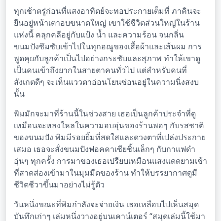
ทุกเช้าตรู่ก่อนที่แสงอาทิตย์จะทอประกายเต็มที่ ภาคินจะ
ยืนอยู่หน้าเตาอบขนาดใหญ่ เขาใช้ชีวิตส่วนใหญ่ในร้าน
แห่งนี้ คลุกคลีอยู่กับแป้ง น้ำ และความร้อน จนกลิ่น
ขนมปังซึมซับเข้าไปในทุกอณูของเสื้อผ้าและเส้นผม การ
พูดคุยกับลูกค้าเป็นไปอย่างกระชับและสุภาพ ทำให้เขาดู
เป็นคนเข้าถึงยากในสายตาคนทั่วไป แต่สำหรับคนที่
สังเกตดีๆ จะเห็นแววตาอ่อนโยนซ่อนอยู่ในความนิ่งสงบ
นั้น
พิมมักจะมาที่ร้านนี้ในช่วงสาย เธอเป็นลูกค้าประจำที่ดู
เหมือนจะหลงใหลในความอบอุ่นของร้านพอๆ กับรสชาติ
ของขนมปัง พิมมีรอยยิ้มที่สดใสและดวงตาที่เปล่งประกาย
เสมอ เธอจะสั่งขนมปังฟอคคาเซียชิ้นเล็กๆ กับกาแฟดำ
อุ่นๆ ทุกครั้ง การมาของเธอเปรียบเหมือนแสงแดดยามเช้า
ที่สาดส่องเข้ามาในมุมมืดของร้าน ทำให้บรรยากาศดูมี
ชีวิตชีวาขึ้นมาอย่างไม่รู้ตัว
วันหนึ่งขณะที่พิมกำลังจะจ่ายเงิน เธอเหลือบไปเห็นสมุด
บันทึกเก่าๆ เล่มหนึ่งวางอยู่บนเคาน์เตอร์ “สมุดเล่มนี้ใช้มา