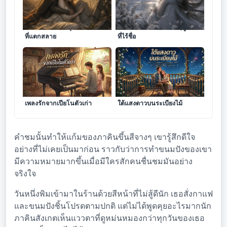
รอยจารึกแห่งไออุ่นบนแผ่นศิลา
กลิ่นจางของดอกไม้ในฤดูหนาว
ที่แตกสลาย
ที่ไร้ชื่อ
เพลงรักจากเปียโนตัวเก่า
ใต้แสงดาวบนระเบียงไม้
คำชมนั้นทำให้แก้มของภาคินขึ้นสีจางๆ เขารู้สึกดีใจ
อย่างที่ไม่เคยเป็นมาก่อน ราวกับว่าการทำขนมปังของเขา
มีความหมายมากขึ้นเมื่อมีใครสักคนชื่นชมมันอย่าง
จริงใจ
วันหนึ่งพิมเข้ามาในร้านด้วยสีหน้าที่ไม่สู้ดีนัก เธอสั่งกาแฟ
และขนมปังชิ้นโปรดตามปกติ แต่ไม่ได้พูดคุยอะไรมากนัก
ภาคินสังเกตเห็นแววตาที่ดูหม่นหมองกว่าทุกวันของเธอ