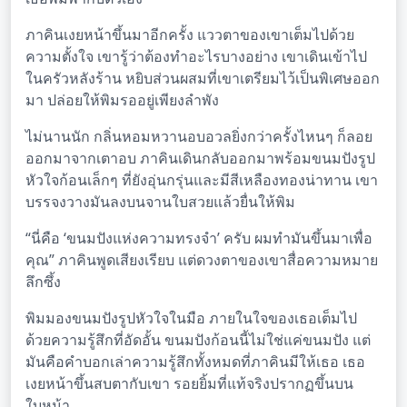
ภาคินเงยหน้าขึ้นมาอีกครั้ง แววตาของเขาเต็มไปด้วย
ความตั้งใจ เขารู้ว่าต้องทำอะไรบางอย่าง เขาเดินเข้าไป
ในครัวหลังร้าน หยิบส่วนผสมที่เขาเตรียมไว้เป็นพิเศษออก
มา ปล่อยให้พิมรออยู่เพียงลำพัง
ไม่นานนัก กลิ่นหอมหวานอบอวลยิ่งกว่าครั้งไหนๆ ก็ลอย
ออกมาจากเตาอบ ภาคินเดินกลับออกมาพร้อมขนมปังรูป
หัวใจก้อนเล็กๆ ที่ยังอุ่นกรุ่นและมีสีเหลืองทองน่าทาน เขา
บรรจงวางมันลงบนจานใบสวยแล้วยื่นให้พิม
“นี่คือ ‘ขนมปังแห่งความทรงจำ’ ครับ ผมทำมันขึ้นมาเพื่อ
คุณ” ภาคินพูดเสียงเรียบ แต่ดวงตาของเขาสื่อความหมาย
ลึกซึ้ง
พิมมองขนมปังรูปหัวใจในมือ ภายในใจของเธอเต็มไป
ด้วยความรู้สึกที่อัดอั้น ขนมปังก้อนนี้ไม่ใช่แค่ขนมปัง แต่
มันคือคำบอกเล่าความรู้สึกทั้งหมดที่ภาคินมีให้เธอ เธอ
เงยหน้าขึ้นสบตากับเขา รอยยิ้มที่แท้จริงปรากฏขึ้นบน
ใบหน้า