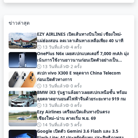
ข่าวล่าสุด
EZY AIRLINES เปิดเส้นทางบินใหม่ เชียงใหม่-
แม่ฮ่องสอน ลดเวลาเดินทางเหลือเพียง 40 นาที
13 วันที่แล้ว
4 ครั้ง
OnePlus N6x เผยสเปกแบตเตอรี่ 7,000 mAh มุ่ง
เน้นการใช้งานยาวนานก่อนเปิดตัวอย่างเป็น
ทางการ
13 วันที่แล้ว
2 ครั้ง
สเปก vivo X300 E หลุดจาก China Telecom
ก่อนเปิดตัวทางการ
13 วันที่แล้ว
0 ครั้ง
BMW iX3 รุ่นฐานล้อยาวเผยสเปกเหนือชั้น พร้อม
ลุยตลาดยานยนต์ไฟฟ้าจีนด้วยระยะทาง 919 กม
13 วันที่แล้ว
0 ครั้ง
Ezy Airlines เตรียมเปิดเส้นทางบินตรง
เชียงใหม่–น่าน คาดเริ่ม พ.ย. 69
14 วันที่แล้ว
5 ครั้ง
Google เปิดตัว Gemini 3.6 Flash และ 3.5
Flash-Lite: AI ประหยัดต้นทุน ประสิทธิภาพสูง