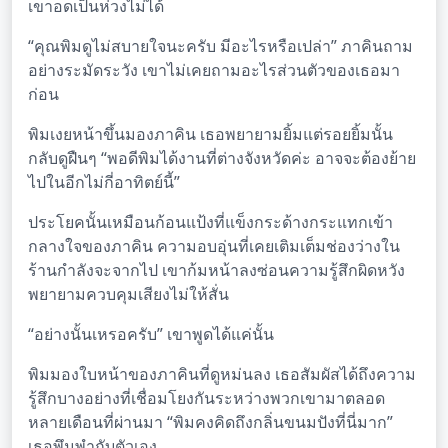
เขาอดเป็นห่วงไม่ได้
“คุณพิมดูไม่สบายใจนะครับ มีอะไรหรือเปล่า” ภาคินถาม
อย่างระมัดระวัง เขาไม่เคยถามอะไรส่วนตัวของเธอมา
ก่อน
พิมเงยหน้าขึ้นมองภาคิน เธอพยายามยิ้มแต่รอยยิ้มนั้น
กลับดูฝืนๆ “พอดีพิมได้งานที่ต่างจังหวัดค่ะ อาจจะต้องย้าย
ไปในอีกไม่กี่อาทิตย์นี้”
ประโยคนั้นเหมือนก้อนแป้งที่แข็งกระด้างกระแทกเข้า
กลางใจของภาคิน ความอบอุ่นที่เคยเติมเต็มช่องว่างใน
ร้านกำลังจะจากไป เขาก้มหน้าลงซ่อนความรู้สึกผิดหวัง
พยายามควบคุมเสียงไม่ให้สั่น
“อย่างนั้นเหรอครับ” เขาพูดได้แค่นั้น
พิมมองใบหน้าของภาคินที่ดูหม่นลง เธอสัมผัสได้ถึงความ
รู้สึกบางอย่างที่เชื่อมโยงกันระหว่างพวกเขามาตลอด
หลายเดือนที่ผ่านมา “พิมคงคิดถึงกลิ่นขนมปังที่นี่มาก”
เธอพึมพำกับตัวเอง