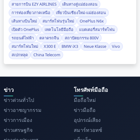
สายการบิน EZY AIRLINES
เดินทางสู่แม่ฮ่องสอน
การท่องเที่ยวภาคเหนือ
เที่ยวบินเชียงใหม่-แม่ฮ่องสอน
เส้นทางบินใหม่
สมาร์ทโฟนรุ่นใหม่
OnePlus N6x
เปิดตัว OnePlus
เทคโนโลยีมือถือ
แบตเตอรี่สมาร์ทโฟน
รถยนต์ไฟฟ้า
ตลาดรถจีน
สถาปัตยกรรม 800V
สมาร์ทโฟนใหม่
X300 E
BMW iX3
Neue Klasse
Vivo
สเปกหลุด
China Telecom
ข่าว
โทรศัพท์มือถือ
ข่าวด่วนทั่วไป
มือถือใหม่
ข่าวอาชญากรรม
ข่าวมือถือ
ข่าวการเมือง
อุปกรณ์เสียง
ข่าวเศรษฐกิจ
สมาร์ทวอทช์