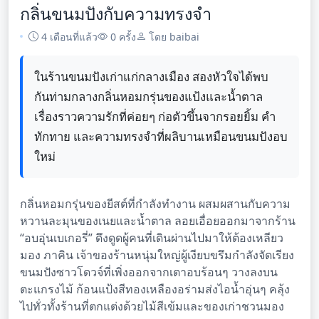
กลิ่นขนมปังกับความทรงจำ
4 เดือนที่แล้ว
0 ครั้ง
โดย baibai
ในร้านขนมปังเก่าแก่กลางเมือง สองหัวใจได้พบ
กันท่ามกลางกลิ่นหอมกรุ่นของแป้งและน้ำตาล
เรื่องราวความรักที่ค่อยๆ ก่อตัวขึ้นจากรอยยิ้ม คำ
ทักทาย และความทรงจำที่ผลิบานเหมือนขนมปังอบ
ใหม่
กลิ่นหอมกรุ่นของยีสต์ที่กำลังทำงาน ผสมผสานกับความ
หวานละมุนของเนยและน้ำตาล ลอยเอื่อยออกมาจากร้าน
“อบอุ่นเบเกอรี่” ดึงดูดผู้คนที่เดินผ่านไปมาให้ต้องเหลียว
มอง ภาคิน เจ้าของร้านหนุ่มใหญ่ผู้เงียบขรึมกำลังจัดเรียง
ขนมปังซาวโดวจ์ที่เพิ่งออกจากเตาอบร้อนๆ วางลงบน
ตะแกรงไม้ ก้อนแป้งสีทองเหลืองอร่ามส่งไอน้ำอุ่นๆ คลุ้ง
ไปทั่วทั้งร้านที่ตกแต่งด้วยไม้สีเข้มและของเก่าชวนมอง