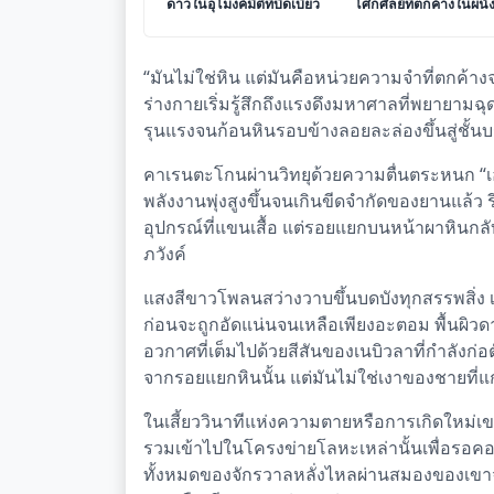
ดาวในอุโมงค์มิติที่บิดเบี้ยว
โศกศัลย์ที่ตกค้างในผนั
โลหะของยานอพยพ
“มันไม่ใช่หิน แต่มันคือหน่วยความจำที่ตกค้า
ร่างกายเริ่มรู้สึกถึงแรงดึงมหาศาลที่พยายามฉุดรั้ง
รุนแรงจนก้อนหินรอบข้างลอยละล่องขึ้นสู่ชั้
คาเรนตะโกนผ่านวิทยุด้วยความตื่นตระหนก “เอ
พลังงานพุ่งสูงขึ้นจนเกินขีดจำกัดของยานแล้ว ร
อุปกรณ์ที่แขนเสื้อ แต่รอยแยกบนหน้าผาหินกลั
ภวังค์
แสงสีขาวโพลนสว่างวาบขึ้นบดบังทุกสรรพสิ่ง เ
ก่อนจะถูกอัดแน่นจนเหลือเพียงอะตอม พื้นผิวด
อวกาศที่เต็มไปด้วยสีสันของเนบิวลาที่กำลังก่อ
จากรอยแยกหินนั้น แต่มันไม่ใช่เงาของชายที่แก่ช
ในเสี้ยววินาทีแห่งความตายหรือการเกิดใหม่
รวมเข้าไปในโครงข่ายโลหะเหล่านั้นเพื่อรอคอ
ทั้งหมดของจักรวาลหลั่งไหลผ่านสมองของเขาจนเ