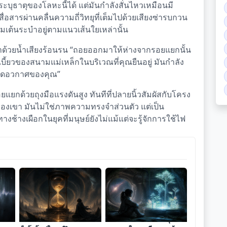
ะบุธาตุของโลหะนี้ได้ แต่มันกำลังสั่นไหวเหมือนมี
ื่อสารผ่านคลื่นความถี่วิทยุที่เต็มไปด้วยเสียงซ่ารบกวน
ิ่มเต้นระบำอยู่ตามแนวเส้นใยเหล่านั้น
าด้วยน้ำเสียงร้อนรน “ถอยออกมาให้ห่างจากรอยแยกนั้น
บี้ยวของสนามแม่เหล็กในบริเวณที่คุณยืนอยู่ มันกำลัง
ชุดอวกาศของคุณ”
ยแยกด้วยถุงมือแรงดันสูง ทันทีที่ปลายนิ้วสัมผัสกับโครง
องเขา มันไม่ใช่ภาพความทรงจำส่วนตัว แต่เป็น
งช้างเผือกในยุคที่มนุษย์ยังไม่แม้แต่จะรู้จักการใช้ไฟ
แรงสั่นสะเทือนจากละออง
โฮโลแกรมของพืชพันธุ์ที่