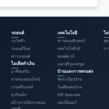
รถยนต์
เทคโนโลยี
ไล
รถไฟฟ้า
ข่าวคอมพิวเตอร์
สุ
รถยนต์ใหม่
เทคโนโลยี AI
การ
ข่าวรถยนต์
ซอฟต์แวร์
ไอเดียทำเงิน
แจกฟรี prompt
บ้านและการตกแต่ง
อาชีพเสริม
ขายของออนไลน์
จัดระเบียบบ้าน
งานฟรีแลนซ์
ไอเดียแต่งบ้าน
ธุรกิจเล็ก
DIY ซ่อมแซม
สร้างรายได้จากคอน
เฟอร์นิเจอร์
เทนต์