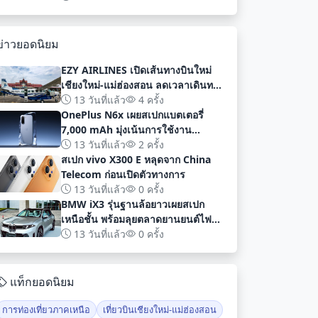
พัฒนา
ข่าวยอดนิยม
EZY AIRLINES เปิดเส้นทางบินใหม่
เชียงใหม่-แม่ฮ่องสอน ลดเวลาเดินทาง
เหลือเพียง 40 นาที
13 วันที่แล้ว
4 ครั้ง
OnePlus N6x เผยสเปกแบตเตอรี่
7,000 mAh มุ่งเน้นการใช้งาน
ยาวนานก่อนเปิดตัวอย่างเป็นทางการ
13 วันที่แล้ว
2 ครั้ง
สเปก vivo X300 E หลุดจาก China
Telecom ก่อนเปิดตัวทางการ
13 วันที่แล้ว
0 ครั้ง
BMW iX3 รุ่นฐานล้อยาวเผยสเปก
เหนือชั้น พร้อมลุยตลาดยานยนต์ไฟฟ้า
จีนด้วยระยะทาง 919 กม
13 วันที่แล้ว
0 ครั้ง
แท็กยอดนิยม
การท่องเที่ยวภาคเหนือ
เที่ยวบินเชียงใหม่-แม่ฮ่องสอน