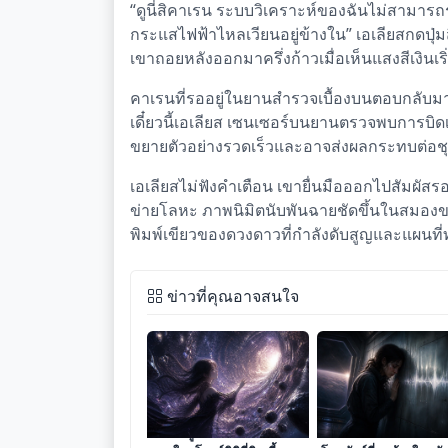
“ดูนี่สิคาเรน ระบบวิเคราะห์ของฉันไม่สามารถร
กระแสไฟฟ้าไหลเวียนอยู่ข้างใน” เอเลียสกดปุ่มส
เขาถอยหลังออกมาครึ่งก้าวเมื่อเห็นแสงสีเงินเร
คาเรนที่รออยู่ในยานสำรวจเบื้องบนตอบกลับม
เดี๋ยวนี้เอเลียส เซนเซอร์บนยานตรวจพบการบิดเ
ขยายตัวอย่างรวดเร็วและอาจส่งผลกระทบต่อ
เอเลียสไม่ฟังคำเตือน เขายื่นมือออกไปสัมผัสรอ
ข่ายโลหะ ภาพนิมิตนับพันฉายชัดขึ้นในสมองข
พิมพ์เขียวของดวงดาวที่กำลังดับสูญและแผนที่ทา
ข่าวที่คุณอาจสนใจ
แรงดึงดูดของเศษเสี้ยวซาก
คลื่นความถี่แห่งความ