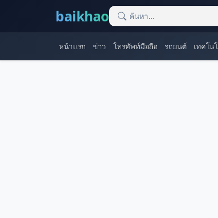
baikhao
หน้าแรก
ข่าว
โทรศัพท์มือถือ
รถยนต์
เทคโนโ