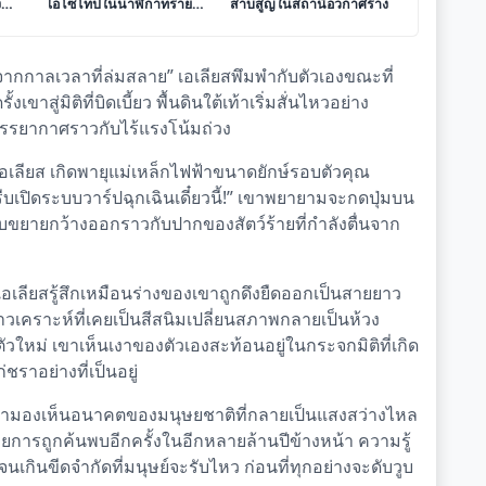
ง
ไอโซโทปในนาฬิกาทราย
สาบสูญในสถานีอวกาศร้าง
สุญญากาศ
งจากกาลเวลาที่ล่มสลาย” เอเลียสพึมพำกับตัวเองขณะที่
เขาสู่มิติที่บิดเบี้ยว พื้นดินใต้เท้าเริ่มสั่นไหวอย่าง
นบรรยากาศราวกับไร้แรงโน้มถ่วง
เลียส เกิดพายุแม่เหล็กไฟฟ้าขนาดยักษ์รอบตัวคุณ
ีบเปิดระบบวาร์ปฉุกเฉินเดี๋ยวนี้!” เขาพยายามจะกดปุ่มบน
บขยายกว้างออกราวกับปากของสัตว์ร้ายที่กำลังตื่นจาก
อเลียสรู้สึกเหมือนร่างของเขาถูกดึงยืดออกเป็นสายยาว
าวเคราะห์ที่เคยเป็นสีสนิมเปลี่ยนสภาพกลายเป็นห้วง
ตัวใหม่ เขาเห็นเงาของตัวเองสะท้อนอยู่ในกระจกมิติที่เกิด
ราอย่างที่เป็นอยู่
เขามองเห็นอนาคตของมนุษยชาติที่กลายเป็นแสงสว่างไหล
ยการถูกค้นพบอีกครั้งในอีกหลายล้านปีข้างหน้า ความรู้
กินขีดจำกัดที่มนุษย์จะรับไหว ก่อนที่ทุกอย่างจะดับวูบ