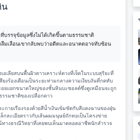
ิน
บรรจุข้อมูลซึ่งไม่ได้เกิดขึ้นตามธรรมชาติ
ถูกลืมเลือนเขากลับพบว่าอดีตและอนาคตอาจทับซ้อน
เอเลียสบนพื้นผิวดาวเคราะห์ดวงที่เจ็ดในระบบสุริยะที่
เสียงร้องเตือนเป็นระยะท่ามกลางความเงียบงันที่กดทับ
อยแยกขนาดใหญ่ของชั้นหินบะซอลต์ซึ่งดูเหมือนจะถูก
มธรรมชาติของเปลือกดาว
ประกายเรืองรองด้วยสีน้ำเงินเข้มขัดกับสีแดงฉานของฝุ่น
ล็กละเอียดราวกับเส้นผมมนุษย์ถักทอเป็นโครงข่าย
รณ์ทางธรณีวิทยาที่เคยพบเห็นมาตลอดอาชีพนักสำรวจ