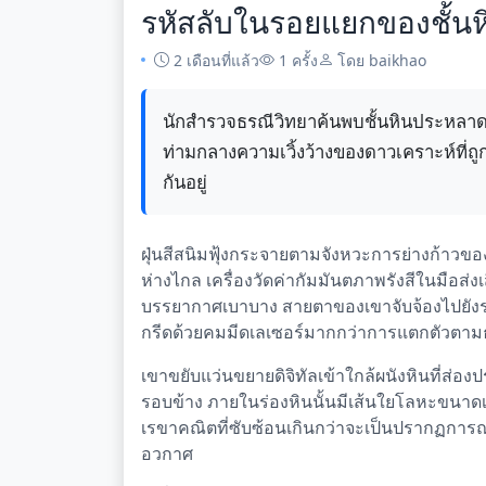
รหัสลับในรอยแยกของชั้นห
2 เดือนที่แล้ว
1 ครั้ง
โดย baikhao
นักสำรวจธรณีวิทยาค้นพบชั้นหินประหลาดที่
ท่ามกลางความเวิ้งว้างของดาวเคราะห์ที่
กันอยู่
ฝุ่นสีสนิมฟุ้งกระจายตามจังหวะการย่างก้าวของ
ห่างไกล เครื่องวัดค่ากัมมันตภาพรังสีในมือส่ง
บรรยากาศเบาบาง สายตาของเขาจับจ้องไปยังร
กรีดด้วยคมมีดเลเซอร์มากกว่าการแตกตัวตา
เขาขยับแว่นขยายดิจิทัลเข้าใกล้ผนังหินที่ส่อง
รอบข้าง ภายในร่องหินนั้นมีเส้นใยโลหะขนาดเ
เรขาคณิตที่ซับซ้อนเกินกว่าจะเป็นปรากฏกา
อวกาศ