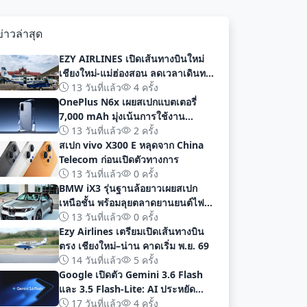
ข่าวล่าสุด
EZY AIRLINES เปิดเส้นทางบินใหม่
เชียงใหม่-แม่ฮ่องสอน ลดเวลาเดินทาง
เหลือเพียง 40 นาที
13 วันที่แล้ว
4 ครั้ง
OnePlus N6x เผยสเปกแบตเตอรี่
7,000 mAh มุ่งเน้นการใช้งาน
ยาวนานก่อนเปิดตัวอย่างเป็นทางการ
13 วันที่แล้ว
2 ครั้ง
สเปก vivo X300 E หลุดจาก China
Telecom ก่อนเปิดตัวทางการ
13 วันที่แล้ว
0 ครั้ง
BMW iX3 รุ่นฐานล้อยาวเผยสเปก
เหนือชั้น พร้อมลุยตลาดยานยนต์ไฟฟ้า
จีนด้วยระยะทาง 919 กม
13 วันที่แล้ว
0 ครั้ง
Ezy Airlines เตรียมเปิดเส้นทางบิน
ตรง เชียงใหม่–น่าน คาดเริ่ม พ.ย. 69
14 วันที่แล้ว
5 ครั้ง
Google เปิดตัว Gemini 3.6 Flash
และ 3.5 Flash-Lite: AI ประหยัด
ต้นทุน ประสิทธิภาพสูง สำหรับนัก
17 วันที่แล้ว
4 ครั้ง